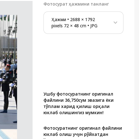
Фотосурат ҳажмини танланг
Ҳажми
•
2688
×
1792
pixels
72
×
48
cm
•
JPG
Ушбу фотосуратнинг оригинал
файлини 36,750сум эвазига ёки
тўплам харид қилиш орқали
юклаб олишингиз мумкин!
Фотосуратнинг оригинал файлини
юклаб олиш учун рўйхатдан