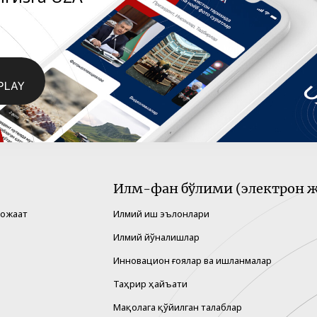
Илм-фан бўлими (электрон ж
рожаат
Илмий иш эълонлари
Илмий йўналишлар
Инновацион ғоялар ва ишланмалар
Таҳрир ҳайъати
Мақолага қўйилган талаблар