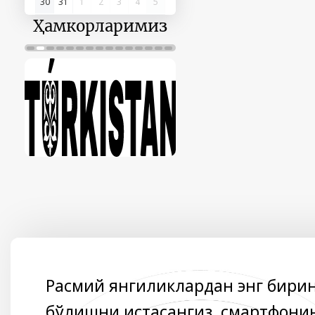
30
31
1
2
3
4
5
Ҳамкорларимиз
Расмий янгиликлардан энг бири
бўлишни истасангиз, смартфони