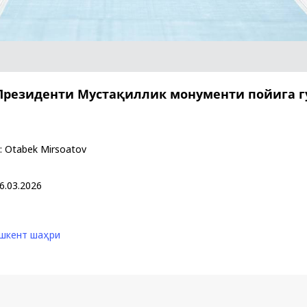
Қарор ва ижро
“Ўзбекистон – 
Президенти Мустақиллик монументи пойига 
стратегияси
:
Otabek Mirsoatov
6.03.2026
шкент шаҳри