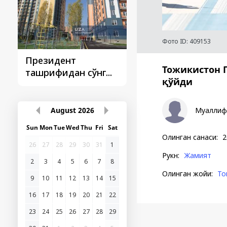
Фото ID:
409153
Президент
Президент
Тожикистон 
ташрифидан сўнг...
ташрифлари
қўйди
August
2026
Муаллиф
Sun
Mon
Tue
Wed
Thu
Fri
Sat
Олинган санаси
:
2
26
27
28
29
30
31
1
Рукн
:
Жамият
2
3
4
5
6
7
8
Олинган жойи
:
То
9
10
11
12
13
14
15
16
17
18
19
20
21
22
23
24
25
26
27
28
29