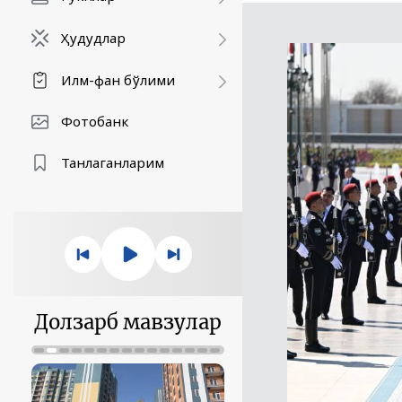
Ҳудудлар
Илм-фан бўлими
Фотобанк
Танлаганларим
Долзарб мавзулар