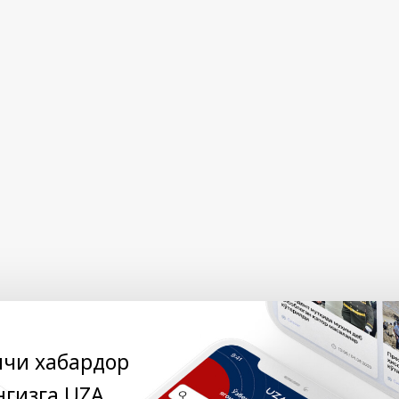
нчи хабардор
нгизга UZA