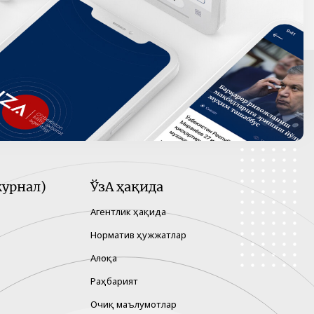
урнал)
ЎзА ҳақида
Агентлик ҳақида
Норматив ҳужжатлар
Алоқа
Раҳбарият
Очиқ маълумотлар