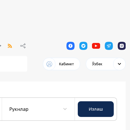
1
1
1
1
1
Кабинет
Ўзбек
Рукнлар
Излаш