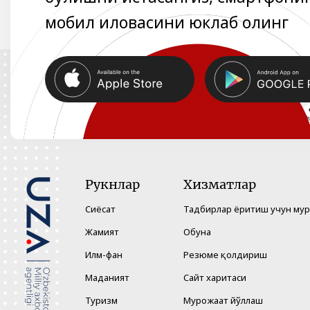
мобил иловасини юклаб олинг
Рукнлар
Хизматлар
Сиёсат
Тадбирлар ёритиш учун му
Жамият
Обуна
Илм-фан
Резюме қолдириш
Маданият
Сайт харитаси
Туризм
Мурожаат йўллаш