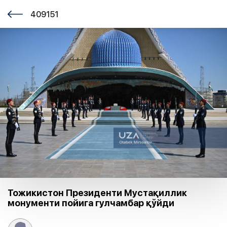
409151
Тожикистон Президенти Мустақиллик
монументи пойига гулчамбар қўйди