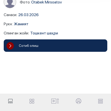
Фото:
Otabek Mirsoatov
Санаси
:
26.03.2026
Рукн
:
Жамият
Олинган жойи
:
Тошкент шаҳри
Сотиб олиш