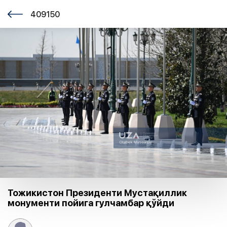
409150
Тожикистон Президенти Мустақиллик
монументи пойига гулчамбар қўйди