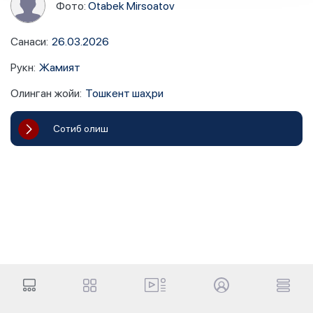
Фото:
Otabek Mirsoatov
Санаси
:
26.03.2026
Рукн
:
Жамият
Олинган жойи
:
Тошкент шаҳри
Сотиб олиш