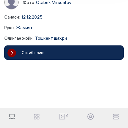
Фото:
Otabek Mirsoatov
Санаси
:
12.12.2025
Рукн
:
Жамият
Олинган жойи
:
Тошкент шаҳри
Сотиб олиш