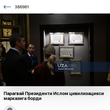
386981
Парагвай Президенти Ислом цивилизацияси
марказига борди