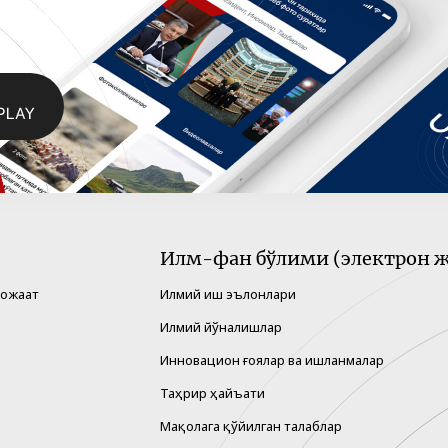
Илм-фан бўлими (электрон ж
рожаат
Илмий иш эълонлари
Илмий йўналишлар
Инновацион ғоялар ва ишланмалар
Таҳрир ҳайъати
Мақолага қўйилган талаблар