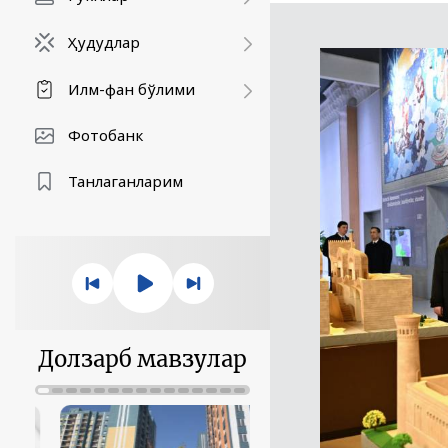
Ҳудудлар
Илм-фан бўлими
Фотобанк
Танлаганларим
Долзарб мавзулар