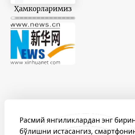
30
31
1
2
3
4
5
Ҳамкорларимиз
Расмий янгиликлардан энг бири
бўлишни истасангиз, смартфони