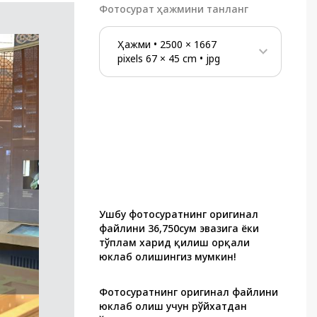
Фотосурат ҳажмини танланг
Ҳажми
•
2500
×
1667
pixels
67
×
45
cm
•
jpg
Ушбу фотосуратнинг оригинал
файлини 36,750сум эвазига ёки
тўплам харид қилиш орқали
юклаб олишингиз мумкин!
Фотосуратнинг оригинал файлини
юклаб олиш учун рўйхатдан