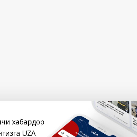
нчи хабардор
нгизга UZA