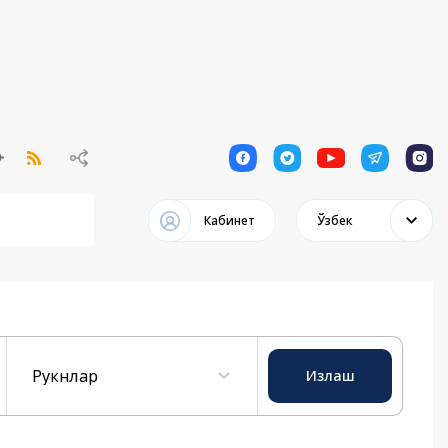
1
1
1
1
1
Кабинет
Ўзбек
Рукнлар
Излаш