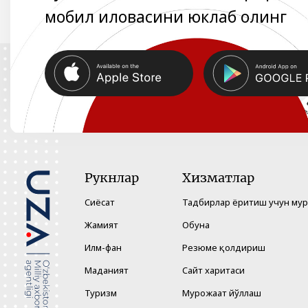
мобил иловасини юклаб олинг
Рукнлар
Хизматлар
Сиёсат
Тадбирлар ёритиш учун му
Жамият
Обуна
Илм-фан
Резюме қолдириш
Маданият
Сайт харитаси
Туризм
Мурожаат йўллаш