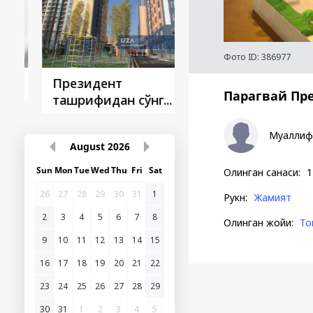
Фото ID:
386977
Президент
Президент
Парагвай Пр
ташрифидан сўнг...
ташрифлари
Муаллиф
August
2026
Олинган санаси
:
1
Sun
Mon
Tue
Wed
Thu
Fri
Sat
Рукн
:
Жамият
26
27
28
29
30
31
1
Олинган жойи
:
То
2
3
4
5
6
7
8
9
10
11
12
13
14
15
16
17
18
19
20
21
22
23
24
25
26
27
28
29