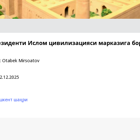
Қарор ва ижро
“Ўзбекистон – 
езиденти Ислом цивилизацияси марказига бо
стратегияси
:
Otabek Mirsoatov
2.12.2025
шкент шаҳри