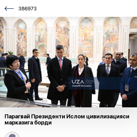
386973
Парагвай Президенти Ислом цивилизацияси
марказига борди