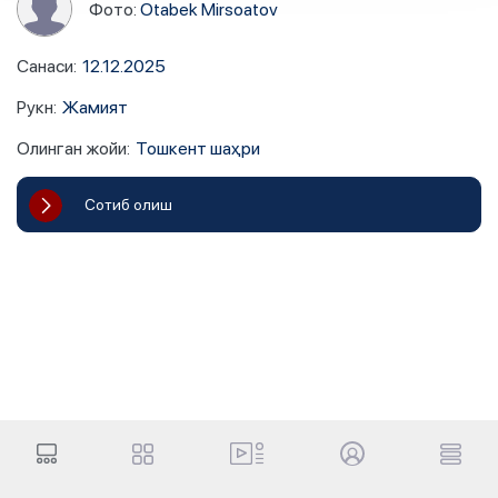
Фото:
Otabek Mirsoatov
Санаси
:
12.12.2025
Рукн
:
Жамият
Олинган жойи
:
Тошкент шаҳри
Сотиб олиш