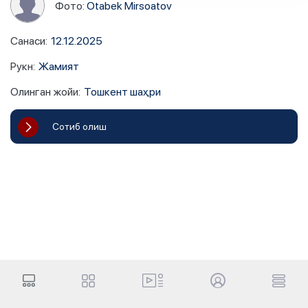
Фото:
Otabek Mirsoatov
Санаси
:
12.12.2025
Рукн
:
Жамият
Олинган жойи
:
Тошкент шаҳри
Сотиб олиш