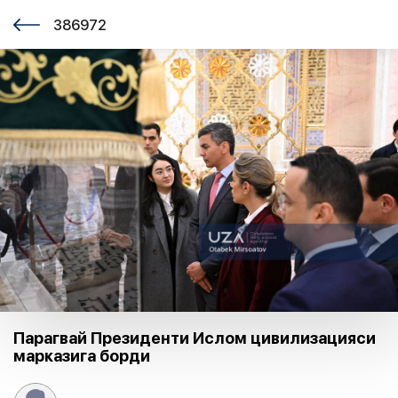
386972
Парагвай Президенти Ислом цивилизацияси
марказига борди