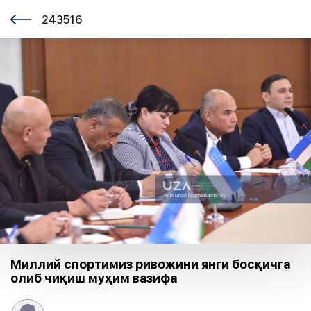
243516
Миллий спортимиз ривожини янги босқичга
олиб чиқиш муҳим вазифа