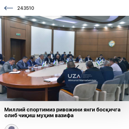
243510
Миллий спортимиз ривожини янги босқичга
олиб чиқиш муҳим вазифа