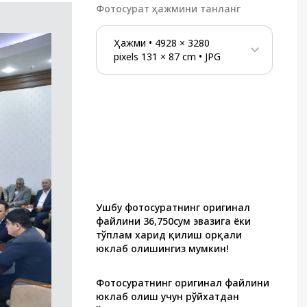
Фотосурат ҳажмини танланг
Ҳажми
•
4928
×
3280
pixels
131
×
87
cm
•
JPG
Ушбу фотосуратнинг оригинал
файлини 36,750сум эвазига ёки
тўплам харид қилиш орқали
юклаб олишингиз мумкин!
Фотосуратнинг оригинал файлини
юклаб олиш учун рўйхатдан