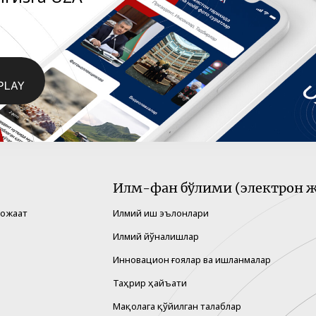
Илм-фан бўлими (электрон ж
рожаат
Илмий иш эълонлари
Илмий йўналишлар
Инновацион ғоялар ва ишланмалар
Таҳрир ҳайъати
Мақолага қўйилган талаблар