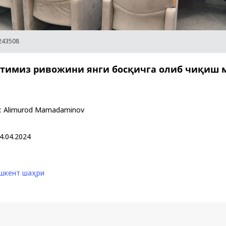
243508
Қарор ва ижро
“Ўзбекистон – 
тимиз ривожини янги босқичга олиб чиқиш 
стратегияси
:
Alimurod Mamadaminov
4.04.2024
шкент шаҳри