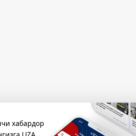
нчи хабардор
нгизга UZA