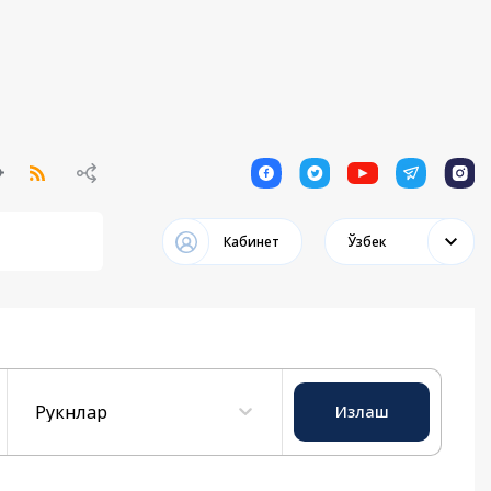
1
1
1
1
1
Кабинет
Ўзбек
Рукнлар
Излаш