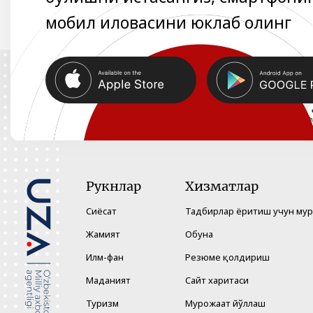
мобил иловасини юклаб олинг
Рукнлар
Хизматлар
Сиёсат
Тадбирлар ёритиш учун му
Жамият
Обуна
Илм-фан
Резюме қолдириш
Маданият
Сайт харитаси
Туризм
Мурожаат йўллаш