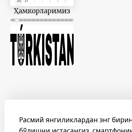
30
31
1
2
3
4
5
Ҳамкорларимиз
Расмий янгиликлардан энг бири
бўлишни истасангиз, смартфони