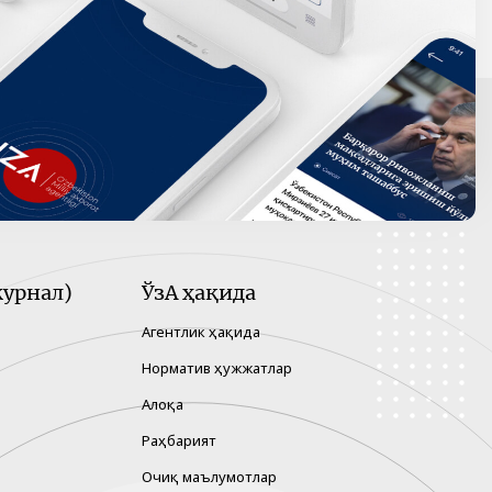
урнал)
ЎзА ҳақида
Агентлик ҳақида
Норматив ҳужжатлар
Алоқа
Раҳбарият
Очиқ маълумотлар