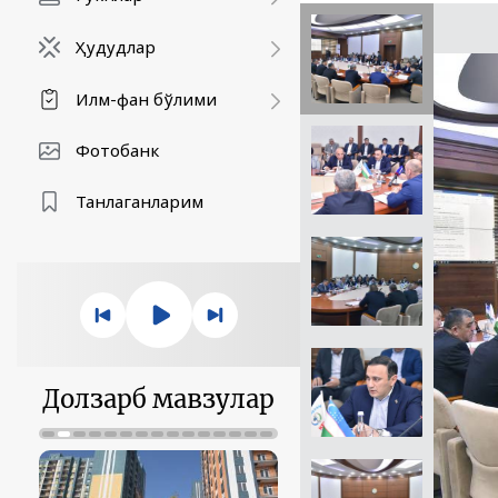
Ҳудудлар
Илм-фан бўлими
Фотобанк
Танлаганларим
Долзарб мавзулар