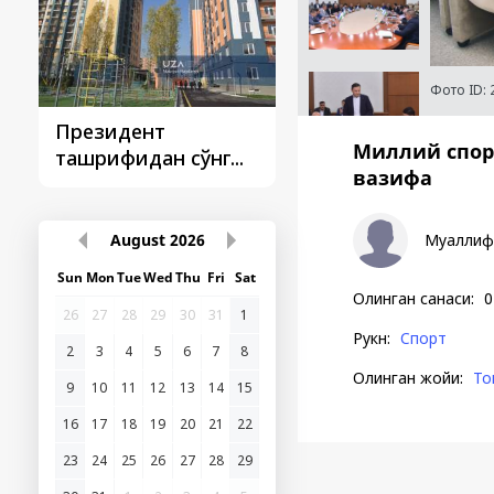
Фото ID:
Президент
Президент
Миллий спор
ташрифидан сўнг...
ташрифлари
вазифа
August
2026
Муаллиф
Sun
Mon
Tue
Wed
Thu
Fri
Sat
Олинган санаси
:
0
26
27
28
29
30
31
1
Рукн
:
Спорт
2
3
4
5
6
7
8
Олинган жойи
:
То
9
10
11
12
13
14
15
16
17
18
19
20
21
22
23
24
25
26
27
28
29