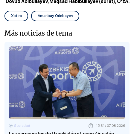
Dovud Abibullayev, Maqsad Habibullayev (surat), O‘zA.
Xotira
Amanbay Orinbayev
Más noticias de tema
Sociedad
15:31 / 07.08.2026
Los aeropuertos de Uzbekistán y Loong Air están