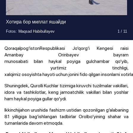
Хотира бор миллат яшайди
Fotos
Fotos
Fotos
Fotos
Fotos
Fotos
Fotos
Fotos
Fotos
Fotos
:
:
:
:
:
:
:
:
:
:
Maqsad Habibullayev
Maqsad Habibullayev
Maqsad Habibullayev
Maqsad Habibullayev
Maqsad Habibullayev
Maqsad Habibullayev
Maqsad Habibullayev
Maqsad Habibullayev
Maqsad Habibullayev
Maqsad Habibullayev
1
1
1
1
1
1
1
1
1
1
/
/
/
/
/
/
/
/
/
/
11
11
11
11
11
11
11
11
11
11
Fotos
:
Maqsad Habibullayev
1
/
11
Qoraqalpog‘istonRespublikasi Jo‘qorg‘i Kengesi raisi
Amanbay Orinbayev bayram
munosabati bilan haykal poyiga gulchambar qo‘yib,
yurtimiz tinchligi,
xalqimiz osoyishta hayoti uchun jonini fido qilgan insonlarni xotirla
Shuningdek, Qurolli Kuchlar tizimiga kiruvchi tuzilmalar vakillari,
idora va tashkilotlar, keng jamoatchilik vakillari bilan yoshlar
ham haykal poyiga gullar qo‘ydi.
Ikkinchijahon urushida fashizm ustidan qozonilgan g‘alabaning
81 yilligiga bag‘ishlangan tadbirlar Orolbo‘yining shahar va
tumanlarida davom etmoqda.