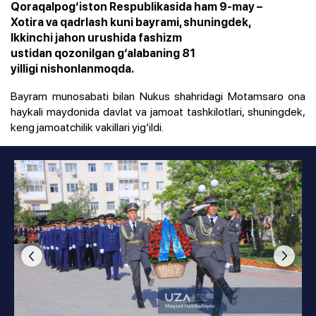
Qoraqalpog‘iston Respublikasida ham 9-may –
Xotira va qadrlash kuni bayrami, shuningdek,
Ikkinchi jahon urushida fashizm
ustidan qozonilgan g‘alabaning 81
yilligi nishonlanmoqda.
Bayram munosabati bilan Nukus shahridagi Motamsaro ona
haykali maydonida davlat va jamoat tashkilotlari, shuningdek,
keng jamoatchilik vakillari yig‘ildi.