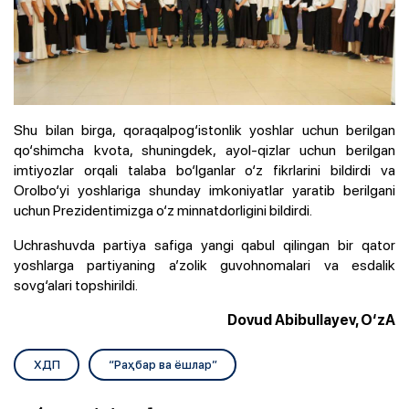
Shu bilan birga, qoraqalpog‘istonlik yoshlar uchun berilgan
qo‘shimcha kvota, shuningdek, ayol-qizlar uchun berilgan
imtiyozlar orqali talaba bo‘lganlar o‘z fikrlarini bildirdi va
Orolbo‘yi yoshlariga shunday imkoniyatlar yaratib berilgani
uchun Prezidentimizga o‘z minnatdorligini bildirdi.
Uchrashuvda partiya safiga yangi qabul qilingan bir qator
yoshlarga partiyaning a’zolik guvohnomalari va esdalik
sovg‘alari topshirildi.
Dovud Abibullayev, O‘zA
ХДП
“Раҳбар ва ёшлар”