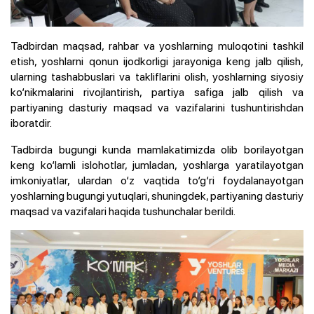
Tadbirdan maqsad, rahbar va yoshlarning muloqotini tashkil
etish, yoshlarni qonun ijodkorligi jarayoniga keng jalb qilish,
ularning tashabbuslari va takliflarini olish, yoshlarning siyosiy
ko‘nikmalarini rivojlantirish, partiya safiga jalb qilish va
partiyaning dasturiy maqsad va vazifalarini tushuntirishdan
iboratdir.
Tadbirda bugungi kunda mamlakatimizda olib borilayotgan
keng ko‘lamli islohotlar, jumladan, yoshlarga yaratilayotgan
imkoniyatlar, ulardan o‘z vaqtida to‘g‘ri foydalanayotgan
yoshlarning bugungi yutuqlari, shuningdek, partiyaning dasturiy
maqsad va vazifalari haqida tushunchalar berildi.