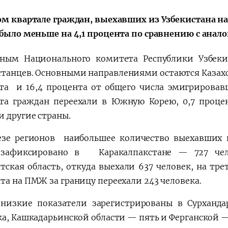
ом квартале граждан, выехавших из Узбекистана на
a"
 было меньше на 4,1 процента по сравнению с ана
ным Национального комитета Республики Узбекис
станцев. Основными направлениями остаются Казахст
та и 16,4 процента от общего числа эмигрировавш
та граждан переехали в Южную Корею, 0,7 процен
и другие страны.
езе регионов наибольшее количество выехавших 
 зафиксировано в Каракалпакстане — 727 чело
тская область, откуда выехали 637 человек, на тре
та на ПМЖ за границу переехали 243 человека.
низкие показатели зарегистрированы в Сурханд
ка, Кашкадарьинской области — пять и Ферганской — 