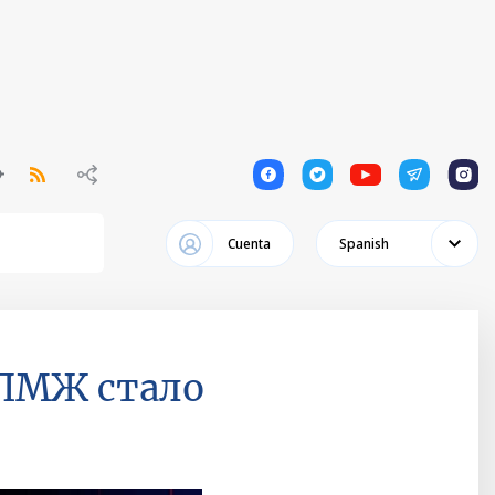
1
1
1
1
1
Cuenta
Spanish
 ПМЖ стало