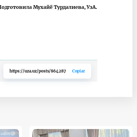
Подготовила
Мухайё Турдалиева, УзА.
https://uza.uz/posts/864287
Copiar