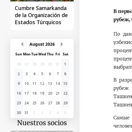
Cumbre Samarkanda
La primera Cumbre
В перв
de la Organización de
"Asia Central - Chin
рубеж,
Estados Túrquicos
По дан
узбеки
August
2026
процен
Sun
Mon
Tue
Wed
Thu
Fri
Sat
процен
26
27
28
29
30
31
1
выбрал
2
3
4
5
6
7
8
В разр
9
10
11
12
13
14
15
рубеж
16
17
18
19
20
21
22
Ташкен
23
24
25
26
27
28
29
Ташкен
30
31
1
2
3
4
5
Самые 
Nuestros socios
челове