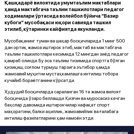
Қашқадарё вилоятида умумтаълим мактаблари
ҳамда мактабгача таълим ташкилотлари педагог
ходималари ўртасида волейбол бўйича “Вазир
кубоги” мусобақаси юқори савияда ташкил
этилиб, кўтаринки кайфиятда якунланди.
Мусобақанинг туман ва шаҳар босқичларида 1 минг 500
дан ортиқ жамоа иштирок этиб, мактаб ва мактабгача
таълим ташкилотлари кесимида 12 мингдан зиёд педагог
қамраб олинди. Бу эса таълим тизимида спортга бўлган
қизиқиш, соғлом турмуш тарзига эътибор ҳамда
жамоавий муҳитни мустаҳкамлашга интилиш тобора
кучайиб бораётганини кўрсатди.
Ҳудудий босқичларда сараланган 16 та жамоа вилоят
босқичида ўзаро беллашди. Қизғин ва муросасиз кечган
баҳслар давомида иштирокчилар нафақат спорт
маҳоратини, балки аҳиллик, жамоавийлик ва ғалабага
интилиш фазилатларини ҳам намоён этди.