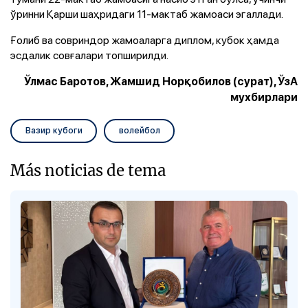
ўринни Қарши шаҳридаги 11-мактаб жамоаси эгаллади.
Ғолиб ва совриндор жамоаларга диплом, кубок ҳамда
эсдалик совғалари топширилди.
Ўлмас Баротов, Жамшид Норқобилов (сурат), ЎзА
мухбирлари
Вазир кубоги
волейбол
Más noticias de tema