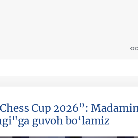
Chess Cup 2026”: Madami
ngi"ga guvoh bo‘lamiz