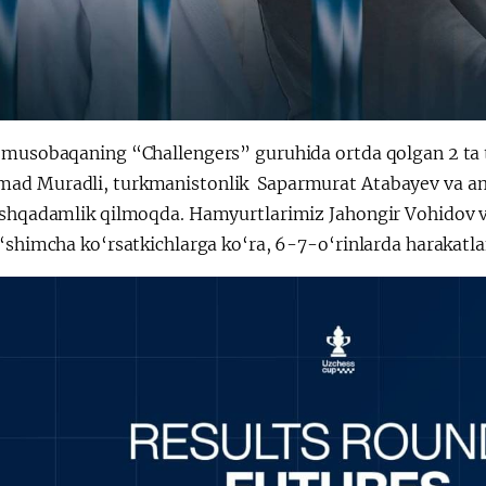
 musobaqaning “Challengers” guruhida ortda qolgan 2 ta t
d Muradli, turkmanistonlik Saparmurat Atabayev va ame
eshqadamlik qilmoqda. Hamyurtlarimiz Jahongir Vohidov
o‘shimcha ko‘rsatkichlarga ko‘ra, 6-7-o‘rinlarda harakat