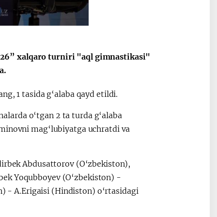
6” xalqaro turniri "aql gimnastikasi"
a.
g, 1 tasida g‘alaba qayd etildi.
larda o‘tgan 2 ta turda g‘alaba
aminovni mag‘lubiyatga uchratdi va
dirbek Abdusattorov (O‘zbekiston),
rbek Yoqubboyev (O‘zbekiston) -
 A.Erigaisi (Hindiston) o‘rtasidagi