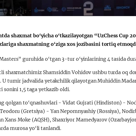
a"
tda shaxmat bo‘yicha o‘tkazilayotgan “UzChess Cup 202
zlariga shaxmatning o‘ziga xos jozibasini tortiq etmoqd
asters” guruhida o‘tgan 3-tur o‘yinlarining 4 tasida duran
li shaxmatchimiz Shamsiddin Vohidov ushbu turda oq dona
. U turnir jadvalida yetakchilik qilayotgan Muhiddin Mad
i sonini 1,5 taga yetkazib oldi.
ng qolgan to‘qnashuvlari - Vidat Gujrati (Hindiston) - No
 Teodoru (Gretsiya) - Yan Nepomnyashiy (Rossiya), Nodi
 Xans Moke (AQSH), Shaxriyor Mamedyarov (Ozarbayjon) -
rda murosa yo‘li tanlandi.