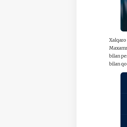
Xalqaro
Maxamma
bilan p
bilan q