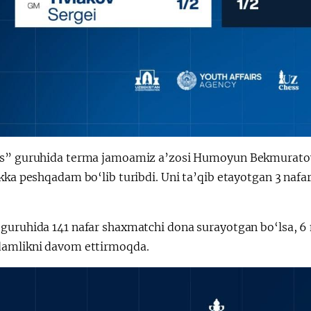
s” guruhida terma jamoamiz a’zosi Humoyun Bekmuratov 2
akka peshqadam bo‘lib turibdi. Uni ta’qib etayotgan 3 naf
guruhida 141 nafar shaxmatchi dona surayotgan bo‘lsa, 6 
amlikni davom ettirmoqda.