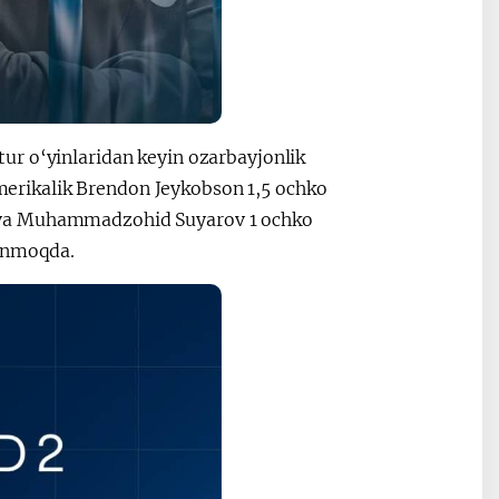
ur o‘yinlaridan keyin ozarbayjonlik
rikalik Brendon Jeykobson 1,5 ochko
 va Muhammadzohid Suyarov 1 ochko
lanmoqda.