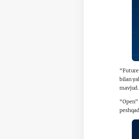
“Future
bilan y
mavjud.
“Open” 
peshqad