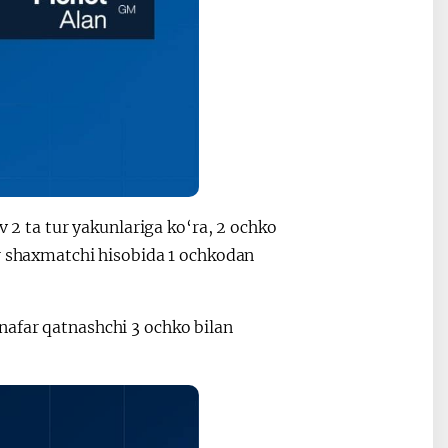
 ta tur yakunlariga ko‘ra, 2 ochko
ar shaxmatchi hisobida 1 ochkodan
nafar qatnashchi 3 ochko bilan