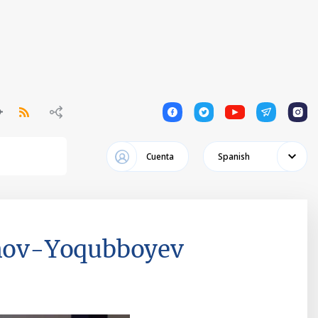
1
1
1
1
1
Cuenta
Spanish
nov-Yoqubboyev