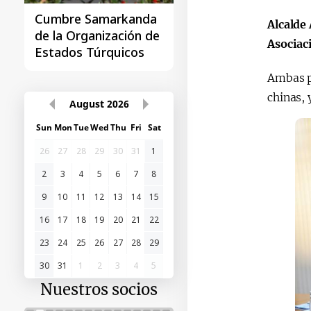
Cumbre Samarkanda
La primera Cumbre
Alcalde
de la Organización de
"Asia Central - Chin
Asociac
Estados Túrquicos
Ambas pa
chinas, 
August
2026
Sun
Mon
Tue
Wed
Thu
Fri
Sat
26
27
28
29
30
31
1
2
3
4
5
6
7
8
9
10
11
12
13
14
15
16
17
18
19
20
21
22
23
24
25
26
27
28
29
30
31
1
2
3
4
5
Nuestros socios