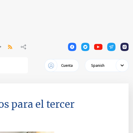
1
1
1
1
1
Cuenta
Spanish
s para el tercer