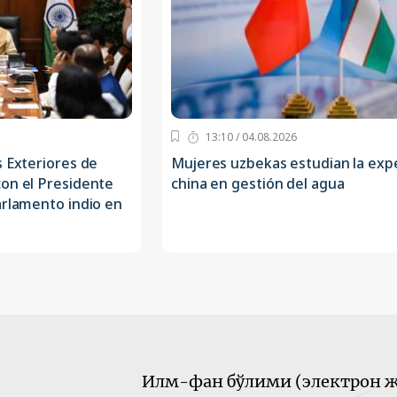
13:10 / 04.08.2026
s Exteriores de
Mujeres uzbekas estudian la exp
con el Presidente
china en gestión del agua
arlamento indio en
Илм-фан бўлими (электрон ж