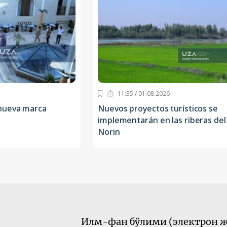
11:35 / 01.08.2026
nueva marca
Nuevos proyectos turísticos se
implementarán en las riberas del 
Norin
Илм-фан бўлими (электрон ж