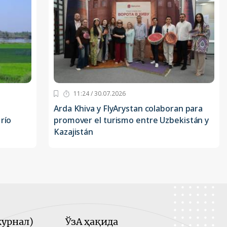
11:24 / 30.07.2026
Arda Khiva y FlyArystan colaboran para
río
promover el turismo entre Uzbekistán y
Kazajistán
урнал)
ЎзА ҳақида