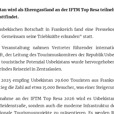
tan wird als Ehrengastland an der IFTM Top Resa teilneh
a"
attfindet.
usbekischen Botschaft in Frankreich fand eine Pressek
! Gemeinsam seine Triebkräfte erkunden“ statt.
 Veranstaltung nahmen Vertreter führender internat
ft, der Leitung des Tourismuskomitees der Republik Usbe
as touristische Potenzial Usbekistans wurde hervorgehoben
lndes Reiseziel in Zentralasien.
 2025 empfing Usbekistan 29.600 Touristen aus Frankre
tieg die Zahl auf etwa 15.000 Besucher, was einer Steiger
lnahme an der IFTM Top Resa 2026 wird es Usbekistan 
Seidenstraße, sondern auch die moderne Infrastruktur 
tionale Tourismusprojekte zu präsentieren. Es werden Rei