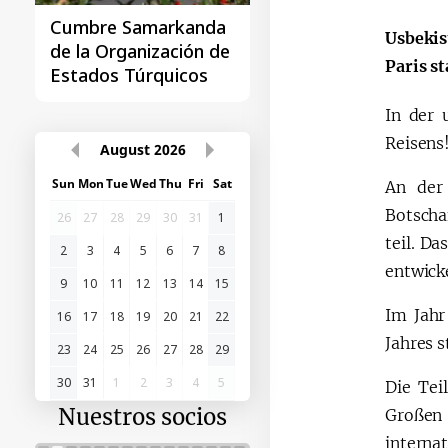
Cumbre Samarkanda
La primera Cumbre
Usbekis
de la Organización de
"Asia Central - Chin
Paris st
Estados Túrquicos
In der 
Reisens
August
2026
Sun
Mon
Tue
Wed
Thu
Fri
Sat
An der
Botscha
26
27
28
29
30
31
1
teil. D
2
3
4
5
6
7
8
entwicke
9
10
11
12
13
14
15
Im Jahr
16
17
18
19
20
21
22
Jahres s
23
24
25
26
27
28
29
30
31
1
2
3
4
5
Die Tei
Nuestros socios
Großen 
interna