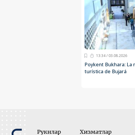
13:34 / 03.08.2026
Poykent Bukhara: La 
turística de Bujará
Рукнлар
Хизматлар