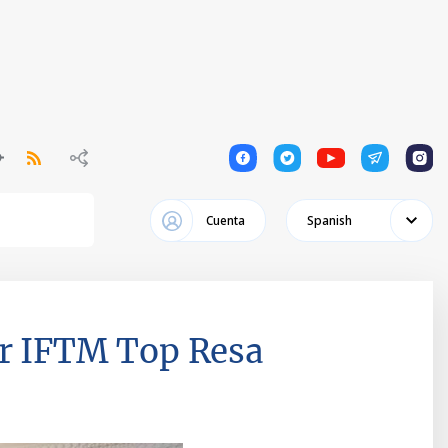
1
1
1
1
1
Cuenta
Spanish
er IFTM Top Resa