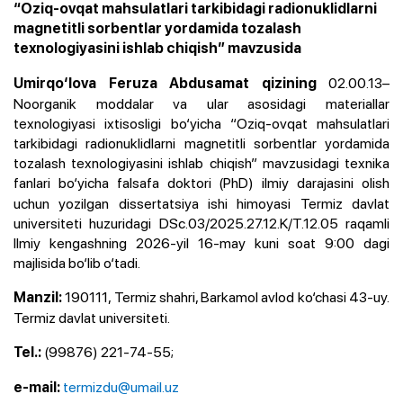
“Oziq-ovqat mahsulatlari tarkibidagi radionuklidlarni
magnetitli sorbentlar yordamida tozalash
texnologiyasini ishlab chiqish” mavzusida
02.00.13–
Umirqo‘lova Feruza Abdusamat qizining
Noorganik moddalar va ular asosidagi materiallar
texnologiyasi ixtisosligi bo‘yicha “Oziq-ovqat mahsulatlari
tarkibidagi radionuklidlarni magnetitli sorbentlar yordamida
tozalash texnologiyasini ishlab chiqish” mavzusidagi texnika
fanlari bo‘yicha falsafa doktori
(PhD) ilmiy darajasini olish
uchun yozilgan dissertatsiya ishi himoyasi Termiz davlat
universiteti huzuridagi DSc.03/2025.27.12.K/T.12.05 raqamli
Ilmiy kengashning 2026-yil 16-may kuni soat 9:00 dagi
majlisida bo‘lib o‘tadi.
190111, Termiz shahri, Barkamol avlod ko‘chasi 43-uy.
Manzil:
Termiz davlat universiteti.
(99876) 221-74-55;
Tel.:
termizdu@umail.uz
e-mail: