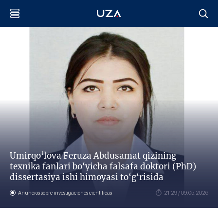
Umirqo‘lova Feruza Abdusamat qizining
texnika fanlari bo‘yicha falsafa doktori (PhD)
dissertasiya ishi himoyasi to‘g‘risida
Anuncios sobre investigaciones científicas
21:29 / 09.05.2026