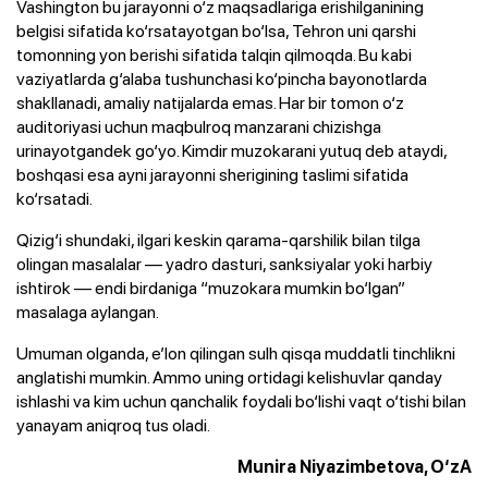
Vashington bu jarayonni o‘z maqsadlariga erishilganining
belgisi sifatida ko‘rsatayotgan bo‘lsa, Tehron uni qarshi
tomonning yon berishi sifatida talqin qilmoqda. Bu kabi
vaziyatlarda g‘alaba tushunchasi ko‘pincha bayonotlarda
shakllanadi, amaliy natijalarda emas. Har bir tomon o‘z
auditoriyasi uchun maqbulroq manzarani chizishga
urinayotgandek go‘yo. Kimdir muzokarani yutuq deb ataydi,
boshqasi esa ayni jarayonni sherigining taslimi sifatida
ko‘rsatadi.
Qizig‘i shundaki, ilgari keskin qarama-qarshilik bilan tilga
olingan masalalar — yadro dasturi, sanksiyalar yoki harbiy
ishtirok — endi birdaniga “muzokara mumkin bo‘lgan”
masalaga aylangan.
Umuman olganda, e’lon qilingan sulh qisqa muddatli tinchlikni
anglatishi mumkin. Ammo uning ortidagi kelishuvlar qanday
ishlashi va kim uchun qanchalik foydali bo‘lishi vaqt o‘tishi bilan
yanayam aniqroq tus oladi.
Munira Niyazimbetova, O‘zA