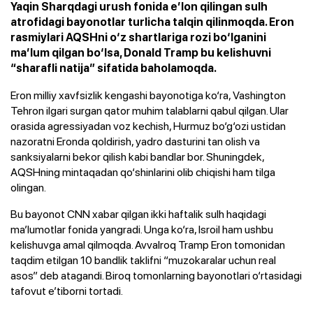
Yaqin Sharqdagi urush fonida e’lon qilingan sulh
atrofidagi bayonotlar turlicha talqin qilinmoqda. Eron
rasmiylari AQSHni o‘z shartlariga rozi bo‘lganini
ma’lum qilgan bo‘lsa, Donald Tramp bu kelishuvni
“sharafli natija” sifatida baholamoqda.
Eron milliy xavfsizlik kengashi bayonotiga ko‘ra, Vashington
Tehron ilgari surgan qator muhim talablarni qabul qilgan. Ular
orasida agressiyadan voz kechish, Hurmuz bo‘g‘ozi ustidan
nazoratni Eronda qoldirish, yadro dasturini tan olish va
sanksiyalarni bekor qilish kabi bandlar bor. Shuningdek,
AQSHning mintaqadan qo‘shinlarini olib chiqishi ham tilga
olingan.
Bu bayonot CNN xabar qilgan ikki haftalik sulh haqidagi
ma’lumotlar fonida yangradi. Unga ko‘ra, Isroil ham ushbu
kelishuvga amal qilmoqda. Avvalroq Tramp Eron tomonidan
taqdim etilgan 10 bandlik taklifni “muzokaralar uchun real
asos” deb atagandi. Biroq tomonlarning bayonotlari o‘rtasidagi
tafovut e’tiborni tortadi.