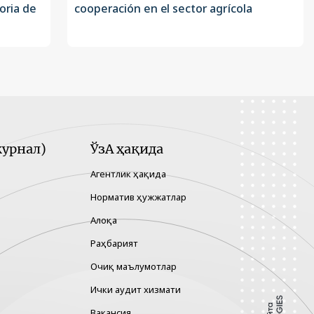
oria de
cooperación en el sector agrícola
урнал)
ЎзА ҳақида
Агентлик ҳақида
Норматив ҳужжатлар
Алоқа
Раҳбарият
Очиқ маълумотлар
Ички аудит хизмати
Вакансия