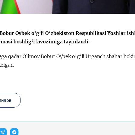
a"
Bobur Oybek o‘g‘li O‘zbekiston Respublikasi Yoshlar ishl
masi boshlig‘i lavozimiga tayinlandi.
vga qadar Olimov Bobur Oybek o‘g‘li Urganch shahar hokim
kelgan.
инлов