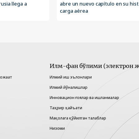
usia llega a
abre un nuevo capítulo en su hist
carga aérea
Илм-фан бўлими (электрон ж
рожаат
Илмий иш эълонлари
Илмий йўналишлар
Инновацион ғоялар ва ишланмалар
Таҳрир ҳайъати
Мақолага қўйилган талаблар
Низоми