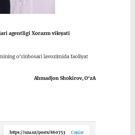
ari agentligi Xorazm viloyati
ining o‘rinbosari lavozimida faoliyat
Ahmadjon Shokirov, O‘zA
https://uza.uz/posts/860753
Copiar