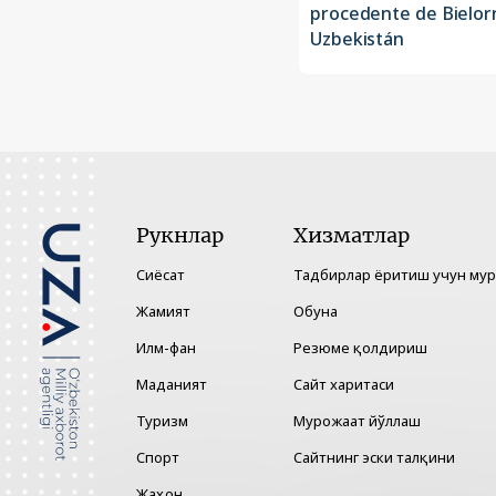
procedente de Bielorr
Uzbekistán
Рукнлар
Хизматлар
Сиёсат
Тадбирлар ёритиш учун му
Жамият
Обуна
Илм-фан
Резюме қолдириш
Маданият
Сайт харитаси
Туризм
Мурожаат йўллаш
Спорт
Сайтнинг эски талқини
Жаҳон