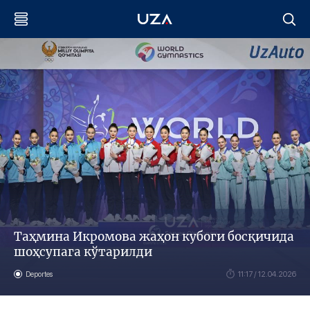
Таҳмина Икромова жаҳон кубоги босқичида
шоҳсупага кўтарилди
Deportes
11:17 / 12.04.2026