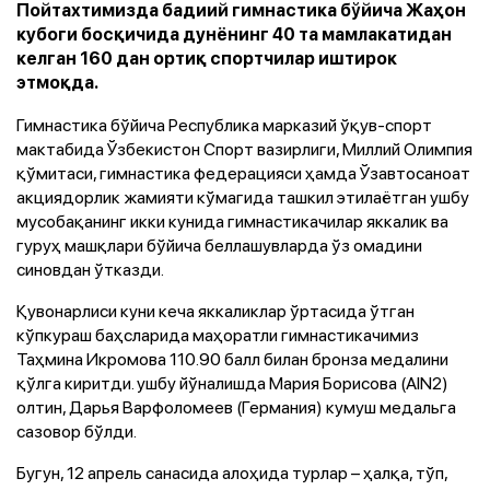
Пойтахтимизда бадиий гимнастика бўйича Жаҳон
кубоги босқичида дунёнинг 40 та мамлакатидан
келган 160 дан ортиқ спортчилар иштирок
этмоқда.
Гимнастика бўйича Республика марказий ўқув-спорт
мактабида Ўзбекистон Спорт вазирлиги, Миллий Олимпия
қўмитаси, гимнастика федерацияси ҳамда Ўзавтосаноат
акциядорлик жамияти кўмагида ташкил этилаётган ушбу
мусобақанинг икки кунида гимнастикачилар яккалик ва
гуруҳ машқлари бўйича беллашувларда ўз омадини
синовдан ўтказди.
Қувонарлиси куни кеча яккаликлар ўртасида ўтган
кўпкураш баҳсларида маҳоратли гимнастикачимиз
Таҳмина Икромова 110.90 балл билан бронза медалини
қўлга киритди. ушбу йўналишда Мария Борисова (AIN2)
олтин, Дарья Варфоломеев (Германия) кумуш медальга
сазовор бўлди.
Бугун, 12 апрель санасида алоҳида турлар – ҳалқа, тўп,