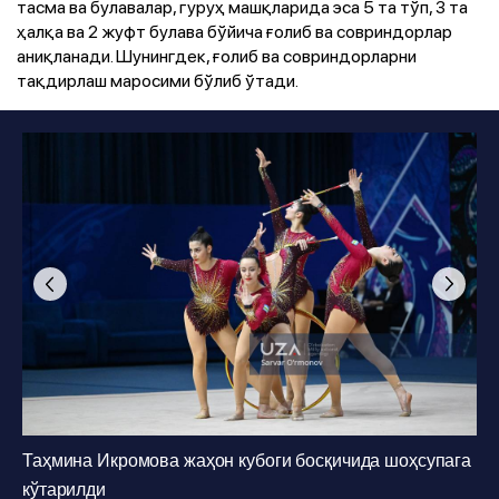
тасма ва булавалар, гуруҳ машқларида эса 5 та тўп, 3 та
ҳалқа ва 2 жуфт булава бўйича ғолиб ва совриндорлар
аниқланади. Шунингдек, ғолиб ва совриндорларни
тақдирлаш маросими бўлиб ўтади.
Fotos
:
Sarvar O‘rmonov
1
/
25
Таҳмина Икромова жаҳон кубоги босқичида шоҳсупага
кўтарилди