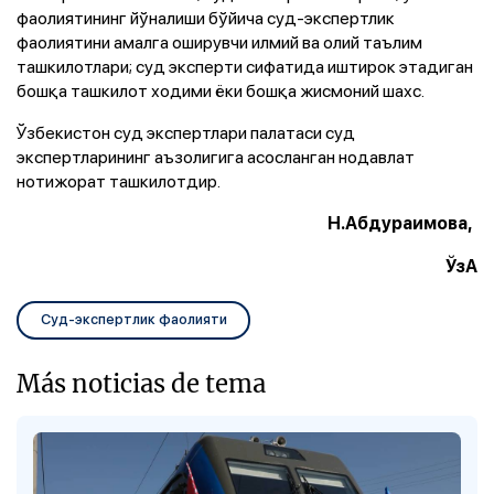
фаолиятининг йўналиши бўйича суд-экспертлик
фаолиятини амалга оширувчи илмий ва олий таълим
ташкилотлари; суд эксперти сифатида иштирок этадиган
бошқа ташкилот ходими ёки бошқа жисмоний шахс.
Ўзбекистон суд экспертлари палатаси суд
экспертларининг аъзолигига асосланган нодавлат
нотижорат ташкилотдир.
Н.Абдураимова,
ЎзА
Суд-экспертлик фаолияти
Más noticias de tema