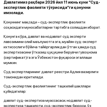
Давлатимиз раҳбари 2026 йил 11 июнь куни “Суд-
экспертлик фаолияти тўғрисида”ги қонунни
имзолади.
Қонуннинг мақсади – суд-экспертлик фаолияти
соҳасидаги муносабатларни тартибга солишдан иборат.
Қонунга кўра, давлат ва нодавлат суд эксперти
лавозимини олий маълумотга эга, муайян суд-эксперт
ихтисослиги бўйича тайёргарликдан ўтган ҳамда суд
экспертизасини ўтказиш ҳуқуқини берувчи гувоҳнома
(сертификат)га эга Ўзбекистон фуқароси эгаллаши
мумкин.
Суд экспертларининг давлат реестри Адлия вазирлиги
томонидан юритилади.
Суд-экспертлик фаолиятининг ташкилий шакллари
қуйидагилар:
давлат суд-экспертиза муассасаси; нодавлат суд-
экспертиза ташкилоти; суд-экспертлик бюроси; ўз