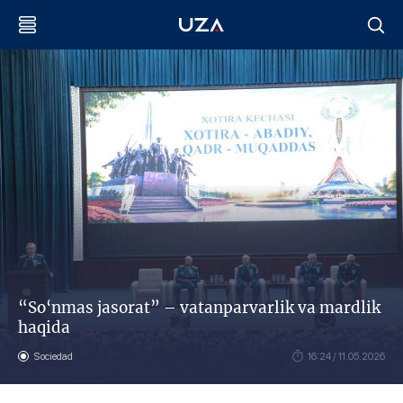
“So‘nmas jasorat” – vatanparvarlik va mardlik
haqida
Sociedad
16:24 / 11.05.2026