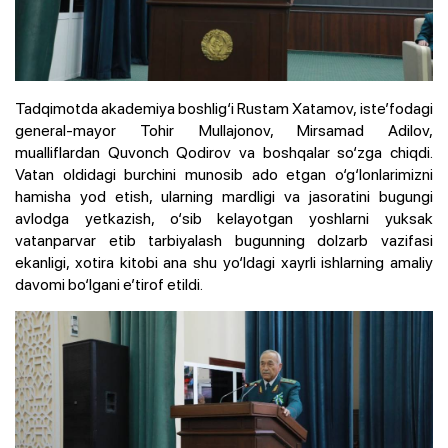
Tadqimotda akademiya boshlig‘i Rustam Xatamov, iste’fodagi
general-mayor Tohir Mullajonov, Mirsamad Adilov,
mualliflardan Quvonch Qodirov va boshqalar so‘zga chiqdi.
Vatan oldidagi burchini munosib ado etgan o‘g‘lonlarimizni
hamisha yod etish, ularning mardligi va jasoratini bugungi
avlodga yetkazish, o‘sib kelayotgan yoshlarni yuksak
vatanparvar etib tarbiyalash bugunning dolzarb vazifasi
ekanligi, xotira kitobi ana shu yo‘ldagi xayrli ishlarning amaliy
davomi bo‘lgani e’tirof etildi.