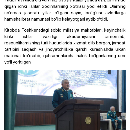
qilgan ichki ishlar xodimlarining xotirasi yod etildi. Ularning
so‘nmas jasorati yillar o‘tgani sayin, bo‘lg‘usi avlodlarga
hamisha ibrat namunasi bo‘lib kelayotgani aytib o‘tildi.
Kitobda Toshkentdagi sobiq militsiya maktablari, keyinchalik
Ichki ishlar vazirligi akademiyasini tamomlab,
respublikamizning turli hududlarida xizmat olib borgan, jamoat
tartibini saqlash va jinoyatchilikka qarshi kurashishda ulkan
matonat ko‘rsatib, qahramonlarcha halok bo‘lganlarning umr
yo‘li yoritilgan.