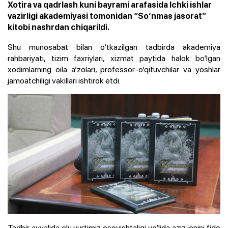
Xotira va qadrlash kuni bayrami arafasida Ichki ishlar
vazirligi akademiyasi tomonidan “So‘nmas jasorat”
kitobi nashrdan chiqarildi.
Shu munosabat bilan o‘tkazilgan tadbirda akademiya
rahbariyati, tizim faxriylari, xizmat paytida halok bo‘lgan
xodimlarning oila a’zolari, professor-o‘qituvchilar va yoshlar
jamoatchiligi vakillari ishtirok etdi.
Tadbir avvalida elu yurtimiz osoyishtaligi yo‘lida aziz jonini fido