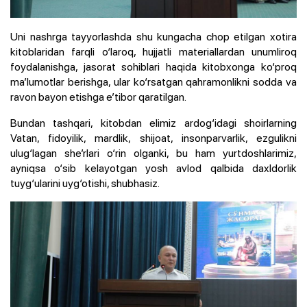
Uni nashrga tayyorlashda shu kungacha chop etilgan xotira
kitoblaridan farqli o‘laroq, hujjatli materiallardan unumliroq
foydalanishga, jasorat sohiblari haqida kitobxonga ko‘proq
ma’lumotlar berishga, ular ko‘rsatgan qahramonlikni sodda va
ravon bayon etishga e’tibor qaratilgan.
Bundan tashqari, kitobdan elimiz ardog‘idagi shoirlarning
Vatan, fidoyilik, mardlik, shijoat, insonparvarlik, ezgulikni
ulug‘lagan she’rlari o‘rin olganki, bu ham yurtdoshlarimiz,
ayniqsa o‘sib kelayotgan yosh avlod qalbida daxldorlik
tuyg‘ularini uyg‘otishi, shubhasiz.