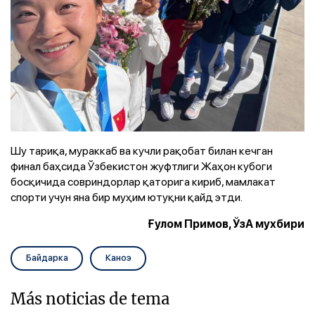
Шу тариқа, мураккаб ва кучли рақобат билан кечган
финал баҳсида Ўзбекистон жуфтлиги Жаҳон кубоги
босқичида совриндорлар қаторига кириб, мамлакат
спорти учун яна бир муҳим ютуқни қайд этди.
Ғулом Примов, ЎзА мухбири
Байдарка
Каноэ
Más noticias de tema