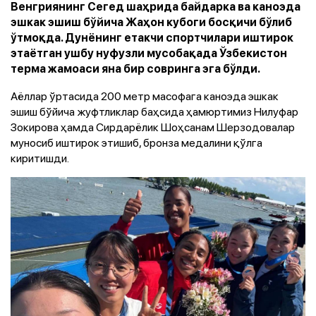
Венгриянинг Сегед шаҳрида байдарка ва каноэда
эшкак эшиш бўйича Жаҳон кубоги босқичи бўлиб
ўтмоқда. Дунёнинг етакчи спортчилари иштирок
этаётган ушбу нуфузли мусобақада Ўзбекистон
терма жамоаси яна бир совринга эга бўлди.
Аёллар ўртасида 200 метр масофага каноэда эшкак
эшиш бўйича жуфтликлар баҳсида ҳамюртимиз Нилуфар
Зокирова ҳамда Сирдарёлик Шоҳсанам Шерзодовалар
муносиб иштирок этишиб, бронза медалини қўлга
киритишди.