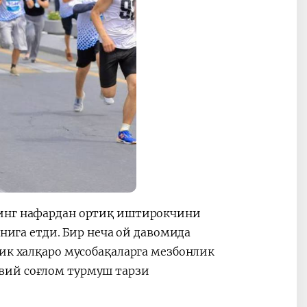
минг нафардан ортиқ иштирокчини
унига етди. Бир неча ой давомида
рик халқаро мусобақаларга мезбонлик
вий соғлом турмуш тарзи