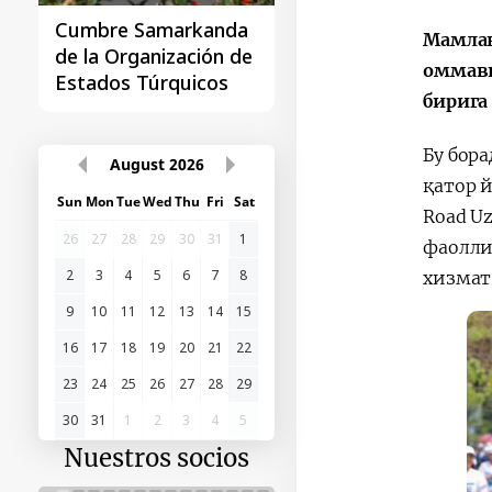
Cumbre Samarkanda
La primera Cumbre
Мамлак
de la Organización de
"Asia Central - Chin
оммави
Estados Túrquicos
бирига
Бу бор
August
2026
қатор 
Sun
Mon
Tue
Wed
Thu
Fri
Sat
Road U
26
27
28
29
30
31
1
фаолли
2
3
4
5
6
7
8
хизмат
9
10
11
12
13
14
15
16
17
18
19
20
21
22
23
24
25
26
27
28
29
30
31
1
2
3
4
5
Nuestros socios