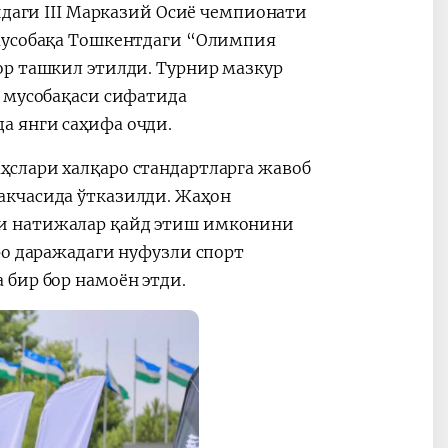
идаги III Марказий Осиё чемпионати
 Мусобақа Тошкентдаги “Олимпия
ор ташкил этилди. Турнир мазкур
а мусобақаси сифатида
а янги саҳифа очди.
слари халқаро стандартларга жавоб
акчасида ўтказилди. Жаҳон
и натижалар қайд этиш имконини
ро даражадаги нуфузли спорт
бир бор намоён этди.