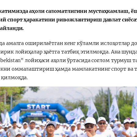
атимизда аҳоли саломатлигини мустаҳкамлаш, ёшл
a"
й спорт ҳаракатини ривожлантириш давлат сиёса
 айланди.
ада амалга оширилаётган кенг кўламли ислоҳотлар д
йирик лойиҳалар ҳаётга татбиқ этилмоқда. Ана шунда
zbekistan” лойиҳаси аҳоли ўртасида соғлом турмуш
кни оммалаштириш ҳамда мамлакатнинг спорт ва т
 қилмоқда.