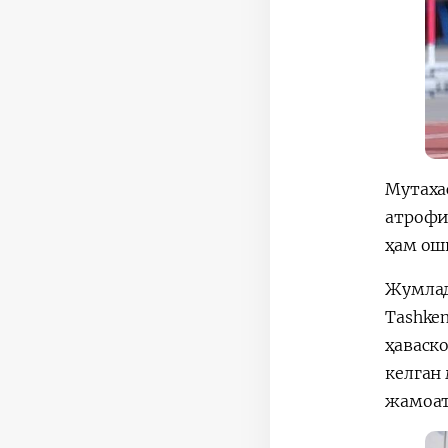
Мутаха
атрофи
ҳам ош
Жумлад
Tashke
ҳаваск
келган
жамоат