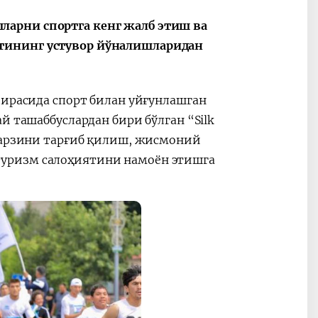
арни спортга кенг жалб этиш ва
тининг устувор йўналишларидан
оирасида спорт билан уйғунлашган
й ташаббуслардан бири бўлган “Silk
 тарзини тарғиб қилиш, жисмоний
уризм салоҳиятини намоён этишга