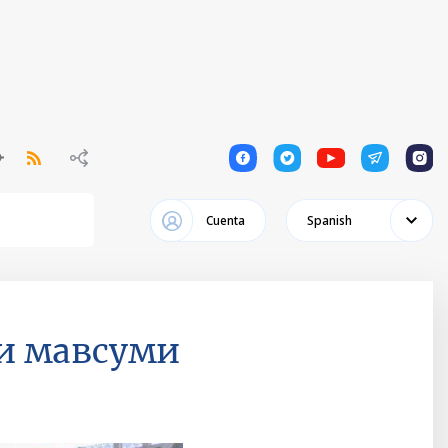
1
1
1
1
1
Cuenta
Spanish
ги мавсуми