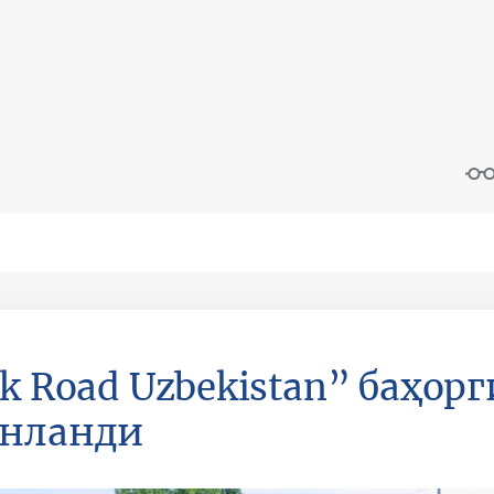
lk Road Uzbekistan” баҳор
унланди