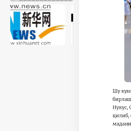
Шу кун
бирлашт
Нукус,
қилиб,
мадани