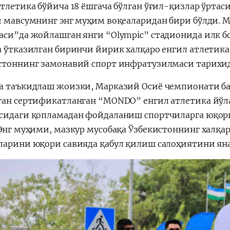
атлетика бўйича 18 ёшгача бўлган ўғил-қизлар ўртас
и мавсумнинг энг муҳим воқеаларидан бири бўлди.
аси”да жойлашган янги “Olympic” стадионида илк б
а ўтказилган биринчи йирик халқаро енгил атлетик
стоннинг замонавий спорт инфратузилмаси тарихид
а таъкидлаш жоизки, Марказий Осиё чемпионати баҳ
ган сертификатланган “MONDO” енгил атлетика йўл
сидаги қопламадан фойдаланиш спортчиларга юқор
 Энг муҳими, мазкур мусобақа Ўзбекистоннинг халқа
ларини юқори савияда қабул қилиш салоҳиятини яна 