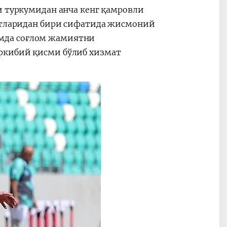
и туркумидан анча кенг қамровли
катларидан бири сифатида жисмоний
мда соғлом жамиятни
ркибий қисми бўлиб хизмат