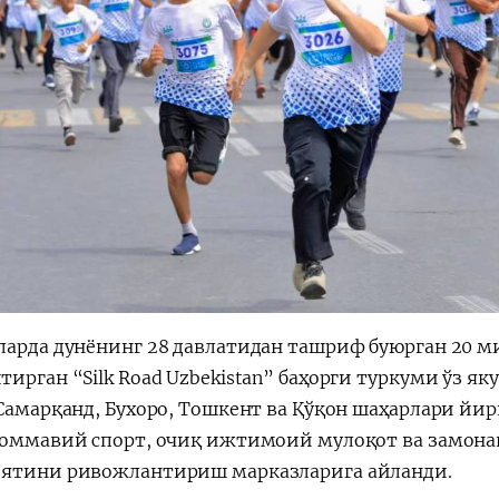
ларда дунёнинг 28 давлатидан ташриф буюрган 20 
ирган “Silk Road Uzbekistan” баҳорги туркуми ўз як
 Самарқанд, Бухоро, Тошкент ва Қўқон шаҳарлари йи
 оммавий спорт, очиқ ижтимоий мулоқот ва замона
ятини ривожлантириш марказларига айланди.