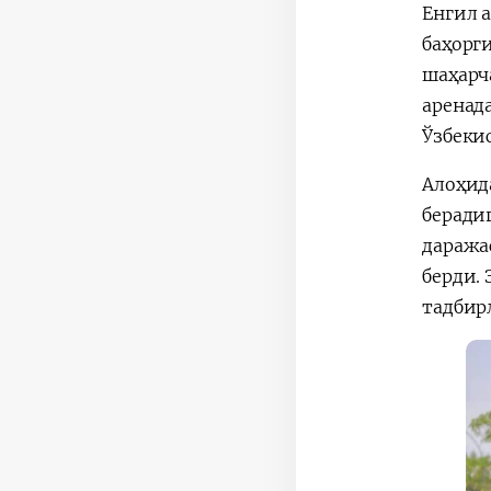
Енгил 
баҳорг
шаҳарч
аренад
Ўзбеки
Алоҳид
беради
даража
берди.
тадбир