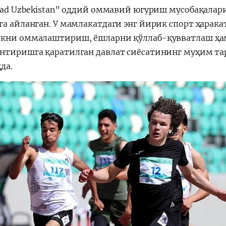
Road Uzbekistan” оддий оммавий югуриш мусобақалар
га айланган. У мамлакатдаги энг йирик спорт ҳара
кни оммалаштириш, ёшларни қўллаб-қувватлаш ҳа
нтиришга қаратилган давлат сиёсатининг муҳим та
да.