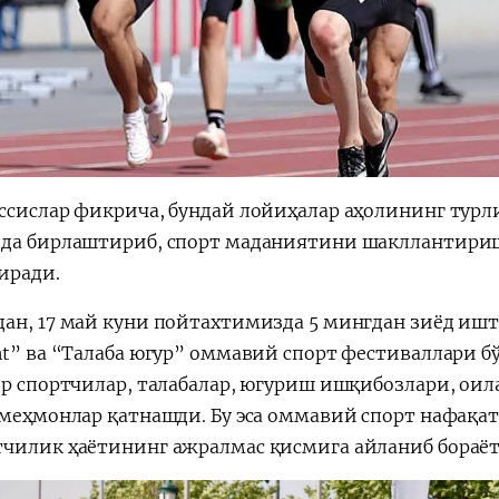
ссислар фикрича, бундай лойиҳалар аҳолининг турл
да бирлаштириб, спорт маданиятини шакллантири
иради.
ан, 17 май куни пойтахтимизда 5 мингдан зиёд ишт
nt” ва “Талаба югур” оммавий спорт фестиваллари бў
ор спортчилар, талабалар, югуриш ишқибозлари, ои
 меҳмонлар қатнашди. Бу эса оммавий спорт нафақат
чилик ҳаётининг ажралмас қисмига айланиб бораёт