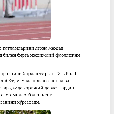
и қатламларини ягона мақсад
ш билан бирга ижтимоий фаолликни
ирокчини бирлаштирган “Silk Road
либ ўтди. Унда профессионал ва
лалар ҳамда хорижий давлатлардан
 спортчилар, балки кенг
ганини кўрсатади.