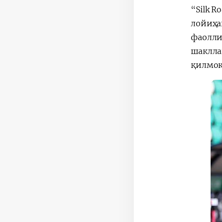
“Silk 
лойиҳа
фаолли
шаклла
қилмоқ