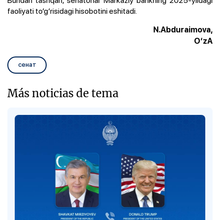
faoliyati to‘g‘risidagi hisobotini eshitadi.
N.Abduraimova,
O‘zA
сенат
Más noticias de tema