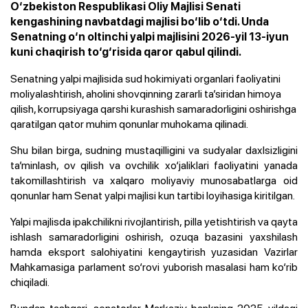
O‘zbekiston Respublikasi Oliy Majlisi Senati
kengashining navbatdagi majlisi bo‘lib o‘tdi. Unda
Senatning o‘n oltinchi yalpi majlisini 2026-yil 13-iyun
kuni chaqirish to‘g‘risida qaror qabul qilindi.
Senatning yalpi majlisida sud hokimiyati organlari faoliyatini
moliyalashtirish, aholini shovqinning zararli ta’siridan himoya
qilish, korrupsiyaga qarshi kurashish samaradorligini oshirishga
qaratilgan qator muhim qonunlar muhokama qilinadi.
Shu bilan birga, sudning mustaqilligini va sudyalar daxlsizligini
ta’minlash, ov qilish va ovchilik xo‘jaliklari faoliyatini yanada
takomillashtirish va xalqaro moliyaviy munosabatlarga oid
qonunlar ham Senat yalpi majlisi kun tartibi loyihasiga kiritilgan.
Yalpi majlisda ipakchilikni rivojlantirish, pilla yetishtirish va qayta
ishlash samaradorligini oshirish, ozuqa bazasini yaxshilash
hamda eksport salohiyatini kengaytirish yuzasidan Vazirlar
Mahkamasiga parlament so‘rovi yuborish masalasi ham ko‘rib
chiqiladi.
Bundan tashqari, senatorlar Markaziy bankning 2025-yildagi