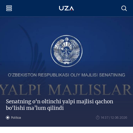
Senatning o‘n oltinchi yalpi majlisi qachon
bo‘lishi ma’lum qilindi
Política
14:37 / 12.06.2026