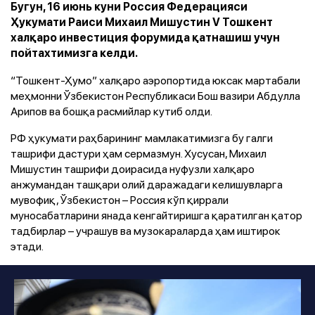
Бугун, 16 июнь куни Россия Федерацияси
Ҳукумати Раиси Михаил Мишустин V Тошкент
халқаро инвестиция форумида қатнашиш учун
пойтахтимизга келди.
“Тошкент-Ҳумо” халқаро аэропортида юксак мартабали
меҳмонни Ўзбекистон Республикаси Бош вазири Абдулла
Арипов ва бошқа расмийлар кутиб олди.
РФ ҳукумати раҳбарининг мамлакатимизга бу галги
ташрифи дастури ҳам сермазмун. Хусусан, Михаил
Мишустин ташрифи доирасида нуфузли халқаро
анжумандан ташқари олий даражадаги келишувларга
мувофиқ, Ўзбекистон – Россия кўп қиррали
муносабатларини янада кенгайтиришга қаратилган қатор
тадбирлар – учрашув ва музокараларда ҳам иштирок
этади.