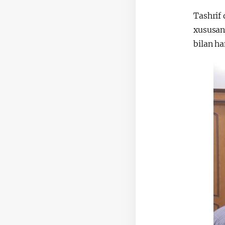
Tashrif 
xususan,
bilan ha