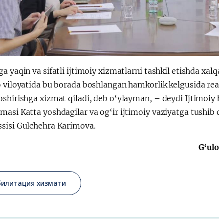
a yaqin va sifatli ijtimoiy xizmatlarni tashkil etishda xa
 viloyatida bu borada boshlangan hamkorlik kelgusida reab
shirishga xizmat qiladi, deb o‘ylayman, – deydi Ijtimoiy h
asi Katta yoshdagilar va og‘ir ijtimoiy vaziyatga tushib q
sisi Gulchehra Karimova.
G‘ul
билитация хизмати