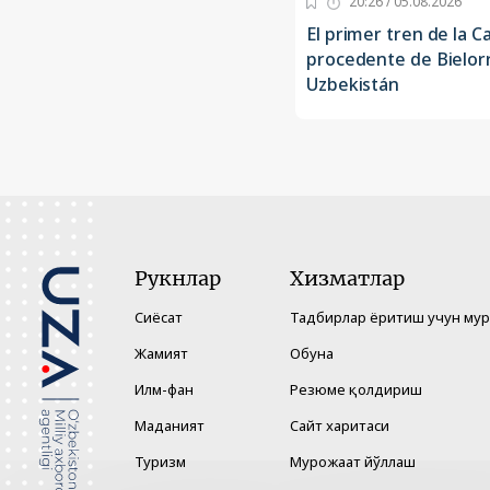
20:26 / 05.08.2026
El primer tren de la C
procedente de Bielorr
Uzbekistán
Рукнлар
Хизматлар
Сиёсат
Тадбирлар ёритиш учун му
Жамият
Обуна
Илм-фан
Резюме қолдириш
Маданият
Сайт харитаси
Туризм
Мурожаат йўллаш