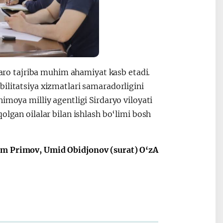
lqaro tajriba muhim ahamiyat kasb etadi.
ilitatsiya xizmatlari samaradorligini
imoya milliy agentligi Sirdaryo viloyati
olgan oilalar bilan ishlash bo‘limi bosh
om Primov, Umid Obidjonov (surat) O‘zA