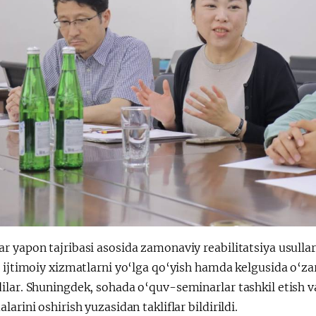
 yapon tajribasi asosida zamonaviy reabilitatsiya usullari
 ijtimoiy xizmatlarni yo‘lga qo‘yish hamda kelgusida o‘zar
ilar. Shuningdek, sohada o‘quv-seminarlar tashkil etish 
larini oshirish yuzasidan takliflar bildirildi.