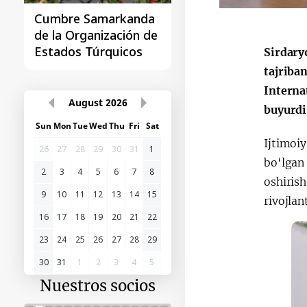
Cumbre Samarkanda
La primera Cumbre
de la Organización de
"Asia Central - Chin
Estados Túrquicos
Sirdary
tajriba
Interna
August
2026
buyurdi
Sun
Mon
Tue
Wed
Thu
Fri
Sat
Ijtimoiy
26
27
28
29
30
31
1
bo‘lgan 
2
3
4
5
6
7
8
oshirish
9
10
11
12
13
14
15
rivojlan
16
17
18
19
20
21
22
23
24
25
26
27
28
29
30
31
1
2
3
4
5
Nuestros socios