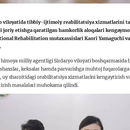
a"
o viloyatida tibbiy-ijtimoiy reabilitatsiya xizmatlarini 
ni joriy etishga qaratilgan hamkorlik aloqalari kengaym
tional Rehabilitation mutaxassislari Kaori Yamaguchi v
.
 himoya milliy agentligi Sirdaryo viloyati boshqarmasida 
shaxslar, keksalar hamda parvarishga muhtoj fuqarolarga k
, uy sharoitidagi reabilitatsiya xizmatlarini kengaytirish 
tirish masalalari muhokama qilindi.