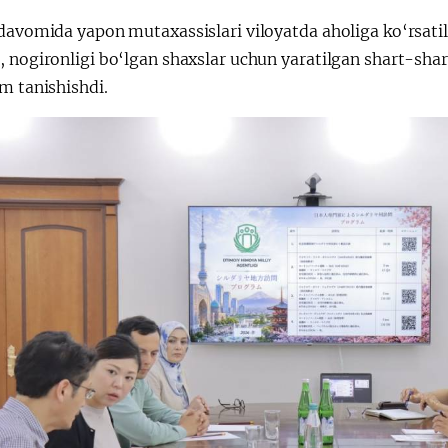
davomida yapon mutaxassislari viloyatda aholiga ko‘rsatil
 nogironligi bo‘lgan shaxslar uchun yaratilgan shart-sharo
m tanishishdi.