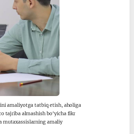
ni amaliyotga tatbiq etish, aholiga
o tajriba almashish bo‘yicha fikr
va mutaxassislarning amaliy