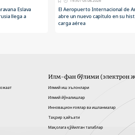
19:50 / 05.08.2026
aravana Eslava
El Aeropuerto Internacional de 
usia llega a
abre un nuevo capítulo en su hist
carga aérea
Илм-фан бўлими (электрон ж
рожаат
Илмий иш эълонлари
Илмий йўналишлар
Инновацион ғоялар ва ишланмалар
Таҳрир ҳайъати
Мақолага қўйилган талаблар