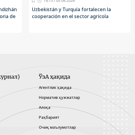
18:13 / 05.08.2026
Andizhán
Uzbekistán y Turquía fortalecen la
oria de
cooperación en el sector agrícola
урнал)
ЎзА ҳақида
Агентлик ҳақида
Норматив ҳужжатлар
Алоқа
Раҳбарият
Очиқ маълумотлар