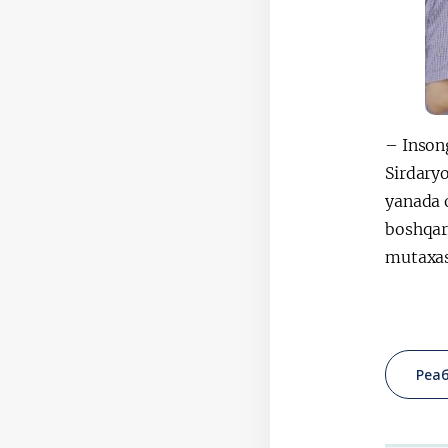
– Insong
Sirdaryo
yanada o
boshqarm
mutaxas
Реа