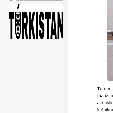
Tomonlar
manzilli
almashd
ko‘nikma