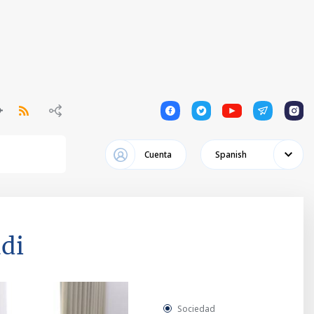
1
1
1
1
1
Cuenta
Spanish
adi
Sociedad