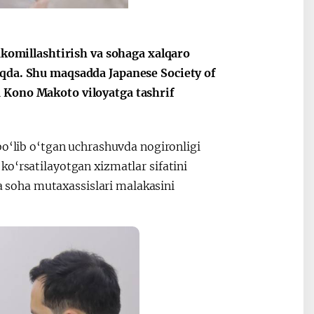
takomillashtirish va sohaga xalqaro
oqda. Shu maqsadda Japanese Society of
a Kono Makoto viloyatga tashrif
bo‘lib o‘tgan uchrashuvda nogironligi
o‘rsatilayotgan xizmatlar sifatini
va soha mutaxassislari malakasini