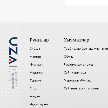
Рукнлар
Хизматлар
Сиёсат
Тадбирлар ёритиш учун му
Жамият
Обуна
Илм-фан
Резюме қолдириш
Маданият
Сайт харитаси
Туризм
Мурожаат йўллаш
Спорт
Сайтнинг эски талқини
Жаҳон
Иқтисодиёт