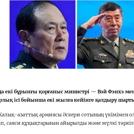
а екі бұрынғы қорғаныс министрі — Вэй Фэнхэ ме
лық ісі бойынша екі жылға кейінге қалдыру шарты
Халық-азаттық армиясы Әскери сотының үкімімен ол
п, саяси құқықтарынан айырылды және мүлкі тәркіл