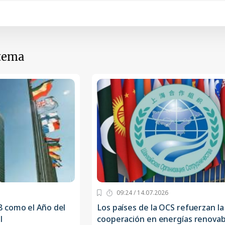
 tema
09:24 / 14.07.2026
 como el Año del
Los países de la OCS refuerzan la
l
cooperación en energías renovab