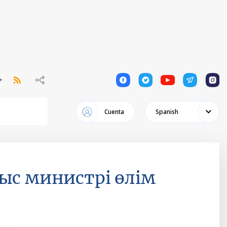
1
1
1
1
1
Cuenta
Spanish
ыс министрі өлім