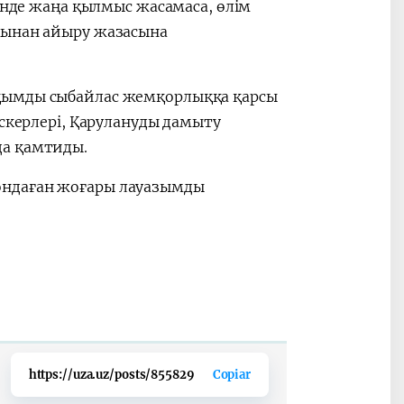
шінде жаңа қылмыс жасамаса, өлім
ғынан айыру жазасына
қымды сыбайлас жемқорлыққа қарсы
әскерлері, Қарулануды дамыту
да қамтиды.
ондаған жоғары лауазымды
https://uza.uz/posts/855829
Copiar