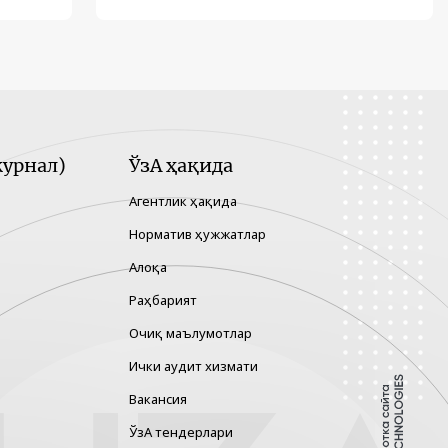
урнал)
ЎзА ҳақида
Агентлик ҳақида
Норматив ҳужжатлар
Алоқа
Раҳбарият
Очиқ маълумотлар
Ички аудит хизмати
Вакансия
ЎзА тендерлари