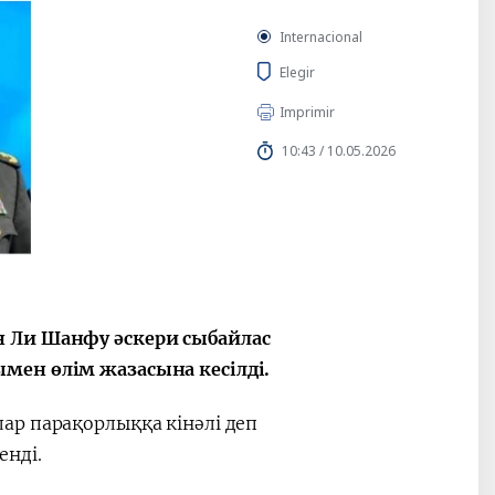
Internacional
Elegir
Imprimir
10:43 / 10.05.2026
н Ли Шанфу әскери сыбайлас
мен өлім жазасына кесілді.
ар парақорлыққа кінәлі деп
енді.