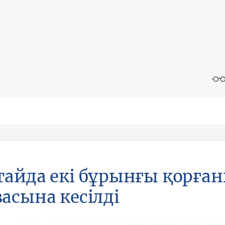
айда екі бұрынғы қорған
асына кесілді