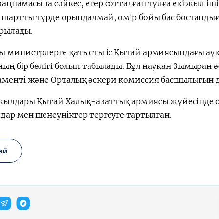
аңнамасына сәйкес, егер сотталған тұлға екі жыл і
 шартты түрде орындалмай, өмір бойы бас бостанды
a"
рылады.
ы министрлерге қатысты іс Қытай армиясындағы ау
ың бір бөлігі болып табылады. Бұл науқан Зымыран 
аменті және Орталық әскери комиссия басшылығын 
жылдары Қытай Халық-азаттық армиясы жүйесінде 
дар мен шенеуніктер тергеуге тартылған.
ай