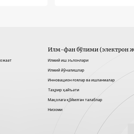
Илм-фан бўлими (электрон ж
рожаат
Илмий иш эълонлари
Илмий йўналишлар
Инновацион ғоялар ва ишланмалар
Таҳрир ҳайъати
Мақолага қўйилган талаблар
Низоми