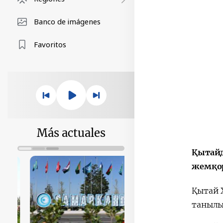
Banco de imágenes
Favoritos
Más actuales
Қытайд
жемқор
Қытай 
танылы