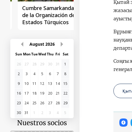
Қытай з
Cumbre Samarkanda
La primera Cumbre
жазасы
de la Organización de
"Asia Central - Chin
ауысты
Estados Túrquicos
Бұрынғ
науқанн
August
2026
департ
Sun
Mon
Tue
Wed
Thu
Fri
Sat
Соңғы 
26
27
28
29
30
31
1
генерал
2
3
4
5
6
7
8
9
10
11
12
13
14
15
Қыт
16
17
18
19
20
21
22
23
24
25
26
27
28
29
30
31
1
2
3
4
5
Nuestros socios