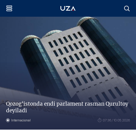
Qozog‘istonda endi parlament rasman Qurultoy
deyiladi
Internacional
07:36 / 10.05.2026