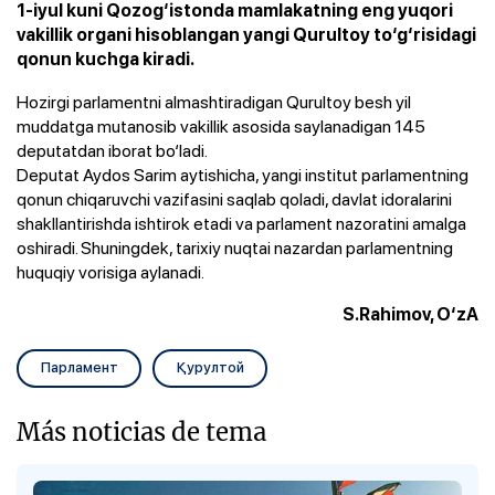
1-iyul kuni Qozog‘istonda mamlakatning eng yuqori
vakillik organi hisoblangan yangi Qurultoy to‘g‘risidagi
qonun kuchga kiradi.
Hozirgi parlamentni almashtiradigan Qurultoy besh yil
muddatga mutanosib vakillik asosida saylanadigan 145
deputatdan iborat bo‘ladi.
Deputat Aydos Sarim aytishicha, yangi institut parlamentning
qonun chiqaruvchi vazifasini saqlab qoladi, davlat idoralarini
shakllantirishda ishtirok etadi va parlament nazoratini amalga
oshiradi. Shuningdek, tarixiy nuqtai nazardan parlamentning
huquqiy vorisiga aylanadi.
S.Rahimov, O‘zA
Парламент
Қурултой
Más noticias de tema