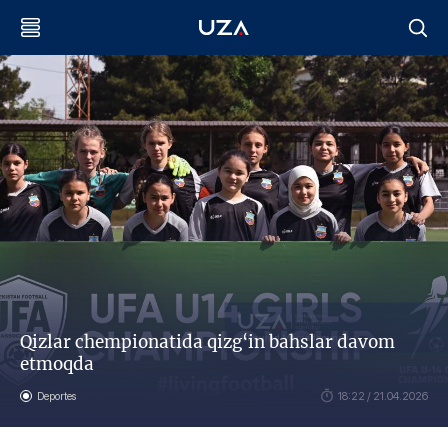
Qizlar chempionatida qizg‘in bahslar davom
etmoqda
Deportes
18:22 / 21.04.2026