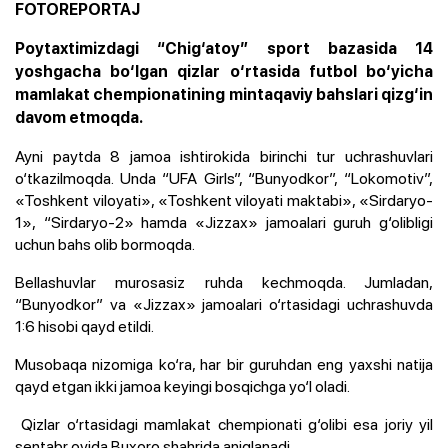
FOTOREPORTAJ
Poytaxtimizdagi “Chig‘atoy” sport bazasida 14
yoshgacha bo‘lgan qizlar o‘rtasida futbol bo‘yicha
mamlakat chempionatining mintaqaviy bahslari qizg‘in
davom etmoqda.
Ayni paytda 8 jamoa ishtirokida birinchi tur uchrashuvlari
o‘tkazilmoqda. Unda “UFA Girls”, “Bunyodkor”, “Lokomotiv”,
«Toshkent viloyati», «Toshkent viloyati maktabi», «Sirdaryo-
1», “Sirdaryo-2» hamda «Jizzax» jamoalari guruh g‘olibligi
uchun bahs olib bormoqda.
Bellashuvlar murosasiz ruhda kechmoqda. Jumladan,
“Bunyodkor” va «Jizzax» jamoalari o‘rtasidagi uchrashuvda
1:6 hisobi qayd etildi.
Musobaqa nizomiga ko‘ra, har bir guruhdan eng yaxshi natija
qayd etgan ikki jamoa keyingi bosqichga yo‘l oladi.
Qizlar o‘rtasidagi mamlakat chempionati g‘olibi esa joriy yil
sentabr oyida Buxoro shahrida aniqlanadi.