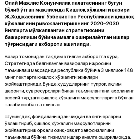
Олий Мажлис Қонунчилик палатасининг бугун
бўлиб ўтган мажлисида Қишлоқ хўжалиги вазири
Ж.Ходжаевнинг Ўзбекистон Республикаси қишлоқ
хўжалигини ривожлантиришнинг 2020–2030
йилларга мўлжалланган стратегиясини
бажарилиши бўйича амалга оширилаётган ишлар
тўғрисидаги ахбороти эшитилди.
Вазир томонидан тақдим этилган ахборотга кўра,
Стратегияда белгиланган вазифалар ижросини
таъминлаш мақсадида республика бўйича 3 миллион 148
минг гектарга қишлоқ хўжалиги экинлари
жойлаштирилди. Бунда ҳудудларнинг тупроқ иқлим
шароити, сув ресурслари билан таъминлангани, аҳолининг
асосий турдаги қишлоқ хўжалиги маҳсулотларига бўлган
талаби инобатга олинган.
Шунингдек, фойдаланишдан чиққан ва янги ерларни
ўзлаштириб, қишлоқ хўжалиги маҳсулотларини
жойлаштириш орқали озиқ-овқат хавфсизлигини
таъминлаш бўйича тизимли ишлар амалга оширилмоқда.