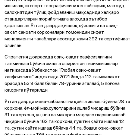
яхшилаш, экспорт географиясини кенгайтириш, мавжуд
салоҳиятдан тўлиқ фойдаланиш мақсадида халқаро
стандартларни жорий этишга алоҳида эътибор
қаратилган. Ўтган даврда қишлоқ хўжалиги ва озиқ-
овқат саноати корхоналари томонидан сифат
менежменти талаблари асосида жами 392 та сертификат
олинган.
Стратегия доирасида озиқ-овқат хавфсизлигини
таъминлаш бўйича амалга оширилган тизимли ишлар
натижасида Ўзбекистон “Глобал озиқ-овқат
хавфсизлиги” индексида 2021 йилда 113 та мамлакат
орасида 53.8 балл билан 78-ўринни эгаллаб, 5 поғона
юқорига кўтарилди.
Ўтган даврда мева-сабзавотни қайта ишлаш бўйича 28 та
корхона, ёғ-мой маҳсулотларини ишлаб чиқариш бўйича
31 та корхона, ун, нон ва макарон маҳсулотларини ишлаб
чиқариш бўйича 162 та корхона, гўштни қайта ишлаш 12
та, сутни қайта ишлаш бўйича 44 та, бошқа озиқ-овқат
йўналишидаги 186 та корхона фойдаланишга