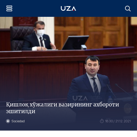
Қишлоқ хўжалиги вазирининг ахбороти
эшитилди
Sociedad
18:30 / 21.12.2021