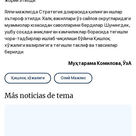
Ялпи мажлисда Стратегия доирасида қилинган ишлар
эътироф этилди. Халқ вакиллари ўз сайлов округларидаги
муаммолар юзасидан саволларини бердилар. Шунингдек,
ушбу соҳада аниқланган камчиликлар борасида тегишли
чора-тадбирлар ишлаб чиқилиши бўйича Қишлоқ
хўжалиги вазирлигига тегишли таклиф ва тавсиялар
берилди.
Муҳтарама Комилова, ЎзА
Қишлоқ хўжалиги
Олий Мажлис
Más noticias de tema