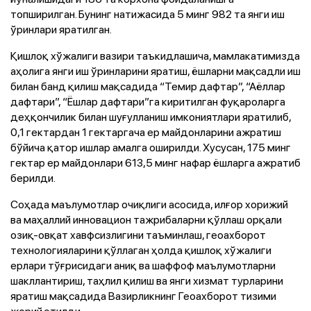
топширилган. Бунинг натижасида 5 минг 982 та янги иш
ўринлари яратилган.
Қишлоқ хўжалиги вазири таъкидлашича, мамлакатимизда
аҳолига янги иш ўринларини яратиш, ёшларни мақсадли иш
билан банд қилиш мақсадида “Темир дафтар”, “Аёллар
дафтари”, “Ёшлар дафтари”га киритилган фуқароларга
деҳқончилик билан шуғулланиш имкониятлари яратилиб,
0,1 гектардан 1 гектаргача ер майдонларини ажратиш
бўйича қатор ишлар амалга оширилди. Хусусан, 175 минг
гектар ер майдонлари 613,5 минг нафар ёшларга ажратиб
берилди.
Соҳада маълумотлар очиқлиги асосида, илғор хорижий
ва маҳаллий инновацион тажрибаларни қўллаш орқали
озиқ-овқат хавфсизлигини таъминлаш, геоахборот
технологияларини қўллаган ҳолда қишлоқ хўжалиги
ерлари тўғрисидаги аниқ ва шаффоф маълумотларни
шакллантириш, таҳлил қилиш ва янги хизмат турларини
яратиш мақсадида Вазирликнинг Геоахборот тизими
жорий этилди.