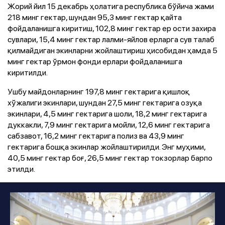
Жорий йил 15 декабрь ҳолатига республика бўйича жами
218 минг гектар, шундан 95,3 минг гектар қайта
фойдаланишга киритиш, 102,8 минг гектар ер ости захира
сувлари, 15,4 минг гектар лалми-яйлов ерларга сув талаб
қилмайдиган экинларни жойлаштириш ҳисобидан ҳамда 5
минг гектар ўрмон фонди ерлари фойдаланишга
киритилди.
Ушбу майдонларнинг 197,8 минг гектарига қишлоқ
хўжалиги экинлари, шундан 27,5 минг гектарига озуқа
экинлари, 4,5 минг гектарига шоли, 18,2 минг гектарига
дуккакли, 7,9 минг гектарига мойли, 12,6 минг гектарига
сабзавот, 16,2 минг гектарига полиз ва 43,9 минг
гектарига бошқа экинлар жойлаштирилди. Энг муҳими,
40,5 минг гектар боғ, 26,5 минг гектар токзорлар барпо
этилди.