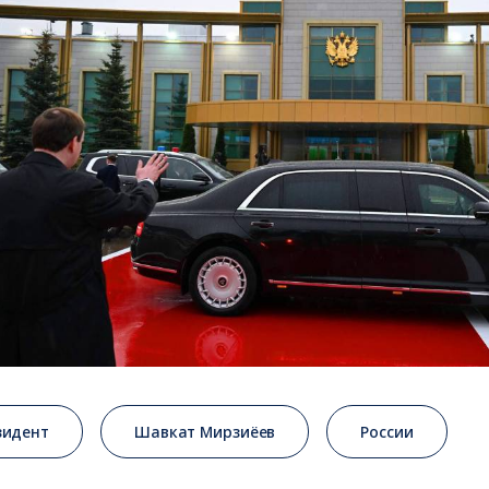
зидент
Шавкат Мирзиёев
России