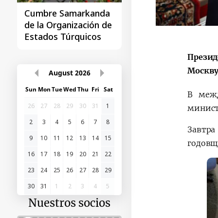
Cumbre Samarkanda
La primera Cumbre
de la Organización de
"Asia Central - Chin
Estados Túrquicos
Презид
Москву
August
2026
Sun
Mon
Tue
Wed
Thu
Fri
Sat
В межд
26
27
28
29
30
31
1
минист
2
3
4
5
6
7
8
Завтра
9
10
11
12
13
14
15
годовщ
16
17
18
19
20
21
22
23
24
25
26
27
28
29
30
31
1
2
3
4
5
Nuestros socios