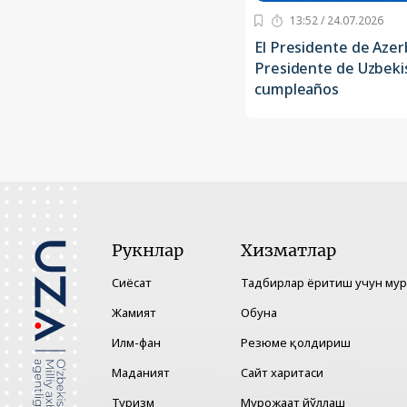
13:52 / 24.07.2026
El Presidente de Azerb
Presidente de Uzbeki
cumpleaños
Рукнлар
Хизматлар
Сиёсат
Тадбирлар ёритиш учун му
Жамият
Обуна
Илм-фан
Резюме қолдириш
Маданият
Сайт харитаси
Туризм
Мурожаат йўллаш