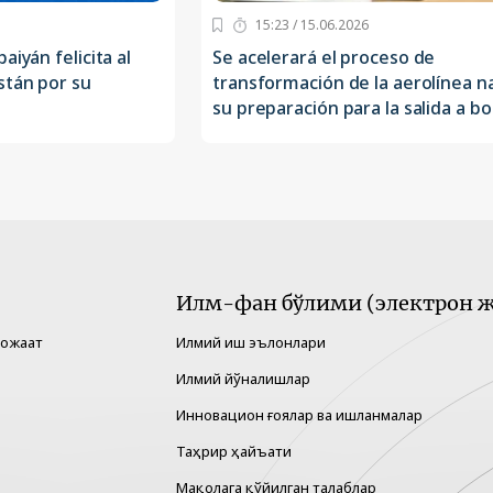
15:23 / 15.06.2026
aiyán felicita al
Se acelerará el proceso de
stán por su
transformación de la aerolínea na
su preparación para la salida a bo
Илм-фан бўлими (электрон ж
рожаат
Илмий иш эълонлари
Илмий йўналишлар
Инновацион ғоялар ва ишланмалар
Таҳрир ҳайъати
Мақолага қўйилган талаблар