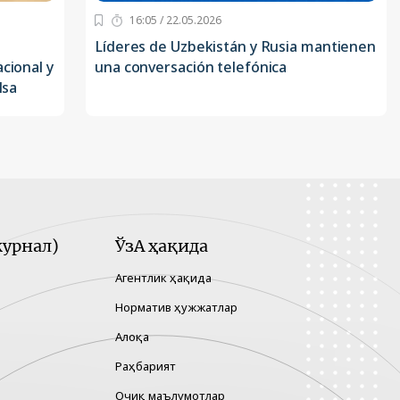
16:05 / 22.05.2026
Líderes de Uzbekistán y Rusia mantienen
cional y
una conversación telefónica
lsa
урнал)
ЎзА ҳақида
Агентлик ҳақида
Норматив ҳужжатлар
Алоқа
Раҳбарият
Очиқ маълумотлар