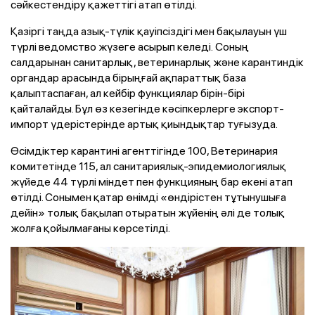
сәйкестендіру қажеттігі атап өтілді.
Қазіргі таңда азық-түлік қауіпсіздігі мен бақылауын үш
түрлі ведомство жүзеге асырып келеді. Соның
салдарынан санитарлық, ветеринарлық және карантиндік
органдар арасында бірыңғай ақпараттық база
қалыптаспаған, ал кейбір функциялар бірін-бірі
қайталайды. Бұл өз кезегінде кәсіпкерлерге экспорт-
импорт үдерістерінде артық қиындықтар туғызуда.
Өсімдіктер карантині агенттігінде 100, Ветеринария
комитетінде 115, ал санитариялық-эпидемиологиялық
жүйеде 44 түрлі міндет пен функцияның бар екені атап
өтілді. Сонымен қатар өнімді «өндірістен тұтынушыға
дейін» толық бақылап отыратын жүйенің әлі де толық
жолға қойылмағаны көрсетілді.