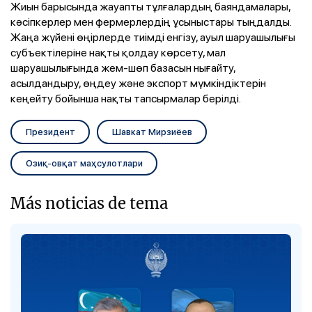
Жиын барысында жауапты тұлғалардың баяндамалары,
кәсіпкерлер мен фермерлердің ұсыныстары тыңдалды.
Жаңа жүйені өңірлерде тиімді енгізу, ауыл шаруашылығы
субъектілеріне нақты қолдау көрсету, мал
шаруашылығында жем-шөп базасын нығайту,
асылдандыру, өңдеу және экспорт мүмкіндіктерін
кеңейту бойынша нақты тапсырмалар берілді.
Президент
Шавкат Мирзиёев
Озиқ-овқат маҳсулотлари
Más noticias de tema