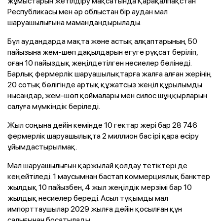
жұмыстарын жетілдіру мақсатында Қарақалпақстан
Республикасы мен әр облыстан бір аудан мал
шаруашылығына мамандандырылады.
Бұл аудандарда мақта және астық алқаптарының 50
пайызына жем-шөп дақылдарын егуге рұқсат беріліп,
оған 10 пайыздық жеңілдетілген несиелер бөлінеді.
Барлық фермерлік шаруашылықтарға жалға алған жерінің
20 сотық бөлігінде артық құжатсыз жеңіл құрылымды
нысандар, жем-шөп қоймалары мен силос шұңқырларын
салуға мүмкіндік беріледі.
Жыл соңына дейін кемінде 10 гектар жері бар 28 746
фермерлік шаруашылықта 2 миллион бас ірі қара өсіру
ұйымдастырылмақ.
Мал шаруашылығын қаржылай қолдау тетіктері де
кеңейтіледі. 1 маусымнан бастап коммерциялық банктер
жылдық 10 пайызбен, 4 жыл жеңілдік мерзімі бар 10
жылдық несиелер береді. Асыл тұқымды мал
импорттаушылар 2029 жылға дейін қосылған құн
салығынан босатылады.