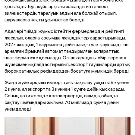
қосылады. Бұл жүйе арқылы жасанды интеллект
зиянкестердің таралуын алдын ала болжай отырып,
шаруаларға нақты ұсыныстар береді.
Адал әрі тиімді жұмыс істейтін фермерлердің рейтингі
жасалып, оларға қосымша жеңілдіктер қарастырылады.
2027 жылдың 1 наурызына дейін азық-түлік қауіпсіздігіне
арналған бірыңғай автоматтандырылған ақпараттық
платформа іске қосылады. Ол шекарадағы «Бір терезе»
жүйесімен ықпалдастырылып, экспорттаушыларды артық
бюрократиялық рәсімдерден босатуға мүмкіндік береді.
Жаңа жүйе арқылы импорттағы бақылау уақыты 9 күннен
2 күнге, ал экспортта 3 күннен 1 күнге дейін қысқарады.
Соның нәтижесінде кәсіпкерлердің өнімді қоймада
сақтау шығындары жылына 70 миллиард сумға дейін
үнемделеді.