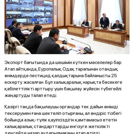
Экспорт бағытында да шешімін күткен мәселелер бар.
Атап айтқанда, Еуропалық Одақ тарапынан отандық
өнімдерде пестицид қалдықтарына байланысты 25
ескерту жасалған. Бұл халықаралық нарықта бәсекеге
қабілеттілікті арттыру үшін бақылау жүйесін түбегейлі
жаңартуды талап етеді.
Қазіргі таңда бақылаушы органдар тек дайын өнімді
тексерумен ғана шектеліп отырғаны, ал өндіріс тізбегі
бойында азық-түлік қауіпсіздігін қамтамасыз ететін
халықаралық стандарттарды енгізуге жеткілікті
деңгейде назар аударылмағаны атап өтілді.