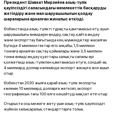
Президент Шавкат Мирзиёев азық-түлік
қауіпсіздігі саласындағы мемлекеттік басқаруды
жетілдіру және мал шаруашылығын қолдау
шараларына арналған жиналыс өткізді.
Өзбекстанда азық-түлікті тұрақты қамтамасыз ету, ауыл
шаруашылығы өнімдерін өндіру, сақтау, қайта өңдеу
және экспорттау бағытында кең мүмкіндіктер жасалған.
Бүгінде 4 миллион гектар егіс алқабы, 1,5 миллион
тоннаға арналған сақтау қоймалары және 3,5 миллион
тонна өнімді өңдеу қуаттары халықты сапалы әрі
қолжетімді азық-түлікпен қамтамасыз етуге, сондай-ақ
4 миллиард доллар көлемінде экспорт жасауға жол ашып
отыр.
Өзбекстан 2030 жылға қарай азық-түлік экспорты
көлемін 10 миллиард долларға жеткізіп, экспорт
географиясын тағы 100 елге кеңейтуді мақсат етіп отыр.
Отырыста осы межеге жету үшін азық-түлік қауіпсіздігі
жүйесін халықаралық стандарттарға толық