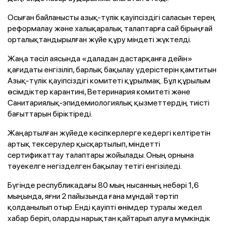
Осыған байланысты азық-түлік қауіпсіздігі саласын терең
реформалау және халықаралық талаптарға сай бірыңғай
орталықтандырылған жүйе құру міндеті жүктелді.
Жаңа тәсіл аясында «даладан дастарқанға дейін»
қағидаты енгізіліп, барлық бақылау үдерістерін қамтитын
Азық-түлік қауіпсіздігі комитеті құрылмақ. Бұл құрылым
өсімдіктер карантині, Ветеринария комитеті және
Санитариялық-эпидемиологиялық қызметтердің тиісті
бағыттарын біріктіреді.
Жаңартылған жүйеде кәсіпкерлерге кедергі келтіретін
артық тексерулер қысқартылып, міндетті
сертификаттау талаптары жойылады. Оның орнына
тәуекелге негізделген бақылау тетігі енгізіледі.
Бүгінде республикадағы 80 мың нысанның небәрі 1,6
мыңында, яғни 2 пайызында ғана мұндай тәртіп
қолданылып отыр. Енді қауіпті өнімдер туралы жедел
хабар беріп, оларды нарықтан қайтарып алуға мүмкіндік