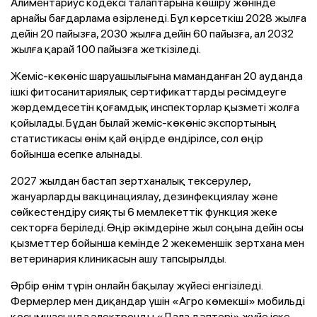
Алиментариус кодексі талаптарына көшіру жөнінде
арнайы бағдарлама әзірленеді. Бұл көрсеткіш 2028 жылға
дейін 20 пайызға, 2030 жылға дейін 60 пайызға, ал 2032
жылға қарай 100 пайызға жеткізіледі.
Жеміс-көкөніс шаруашылығына маманданған 20 ауданда
ішкі фитосанитариялық сертификаттарды рәсімдеуге
жәрдемдесетін қоғамдық инспекторлар қызметі жолға
қойылады. Бұдан былай жеміс-көкөніс экспортының
статистикасы өнім қай өңірде өндірілсе, сол өңір
бойынша есепке алынады.
2027 жылдан бастап зертханалық тексерулер,
жануарларды вакцинациялау, дезинфекциялау және
сәйкестендіру сияқты 6 мемлекеттік функция жеке
секторға беріледі. Өңір әкімдеріне жыл соңына дейін осы
қызметтер бойынша кемінде 2 жекеменшік зертхана мен
ветеринария клиникасын ашу тапсырылды.
Әрбір өнім түрін онлайн бақылау жүйесі енгізіледі.
Фермерлер мен диқандар үшін «Агро көмекші» мобильді
қосымшасында электронды «Дала дәптері» жүйе іске