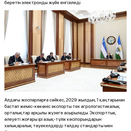
беретін электронды жүйе енгізіледі.
Алдағы жоспарларға сәйкес, 2029 жылдың 1 қаңтарынан
бастап жеміс-көкөніс экспорты тек агрологистикалық
орталықтар арқылы жүзеге асырылады. Экспорттық
әлеуеті жоғары ірі азық-түлік кәсіпорындарын
халықаралық тәуекелдерді талдау стандарты мен