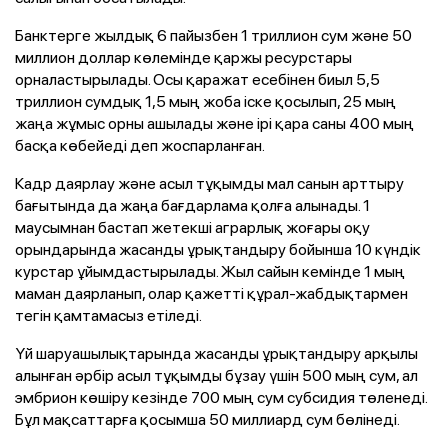
Банктерге жылдық 6 пайызбен 1 триллион сум және 50
миллион доллар көлемінде қаржы ресурстары
орналастырылады. Осы қаражат есебінен биыл 5,5
триллион сумдық 1,5 мың жоба іске қосылып, 25 мың
жаңа жұмыс орны ашылады және ірі қара саны 400 мың
басқа көбейеді деп жоспарланған.
Кадр даярлау және асыл тұқымды мал санын арттыру
бағытында да жаңа бағдарлама қолға алынады. 1
маусымнан бастап жетекші аграрлық жоғары оқу
орындарында жасанды ұрықтандыру бойынша 10 күндік
курстар ұйымдастырылады. Жыл сайын кемінде 1 мың
маман даярланып, олар қажетті құрал-жабдықтармен
тегін қамтамасыз етіледі.
Үй шаруашылықтарында жасанды ұрықтандыру арқылы
алынған әрбір асыл тұқымды бұзау үшін 500 мың сум, ал
эмбрион көшіру кезінде 700 мың сум субсидия төленеді.
Бұл мақсаттарға қосымша 50 миллиард сум бөлінеді.