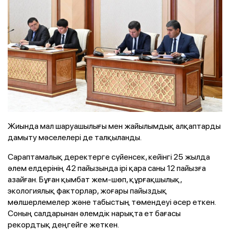
Жиында мал шаруашылығы мен жайылымдық алқаптарды
дамыту мәселелері де талқыланды.
Сараптамалық деректерге сүйенсек, кейінгі 25 жылда
әлем елдерінің 42 пайызында ірі қара саны 12 пайызға
азайған. Бұған қымбат жем-шөп, құрғақшылық,
экологиялық факторлар, жоғары пайыздық
мөлшерлемелер және табыстың төмендеуі әсер еткен.
Соның салдарынан әлемдік нарықта ет бағасы
рекордтық деңгейге жеткен.