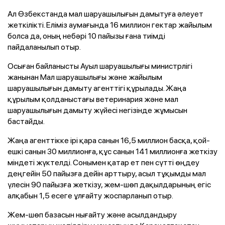
Ал Өзбекстанда мал шаруашылығын дамытуға әлеует
жеткілікті. Еліміз аумағында 16 миллион гектар жайылым
болса да, оның небәрі 10 пайызы ғана тиімді
пайдаланылып отыр.
Осыған байланысты Ауыл шаруашылығы министрлігі
жанынан Мал шаруашылығы және жайылым
шаруашылығын дамыту агенттігі құрылады. Жаңа
құрылым қолданыстағы ветеринария және мал
шаруашылығын дамыту жүйесі негізінде жұмысын
бастайды.
Жаңа агенттікке ірі қара санын 16,5 миллион басқа, қой-
ешкі санын 30 миллионға, құс санын 141 миллионға жеткізу
міндеті жүктелді. Сонымен қатар ет пен сүтті өңдеу
деңгейін 50 пайызға дейін арттыру, асыл тұқымды мал
үлесін 90 пайызға жеткізу, жем-шөп дақылдарының егіс
алқабын 1,5 есеге ұлғайту жоспарланып отыр.
Жем-шөп базасын нығайту және асылдандыру