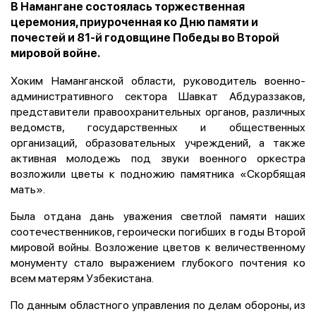
В Намангане состоялась торжественная
церемония, приуроченная ко Дню памяти и
почестей и 81-й годовщине Победы во Второй
мировой войне.
Хоким Наманганской области, руководитель военно-
административного сектора Шавкат Абдураззаков,
представители правоохранительных органов, различных
ведомств, государственных и общественных
организаций, образовательных учреждений, а также
активная молодежь под звуки военного оркестра
возложили цветы к подножию памятника «Скорбящая
мать».
Была отдана дань уважения светлой памяти наших
соотечественников, героически погибших в годы Второй
мировой войны. Возложение цветов к величественному
монументу стало выражением глубокого почтения ко
всем матерям Узбекистана.
По данным областного управления по делам обороны, из