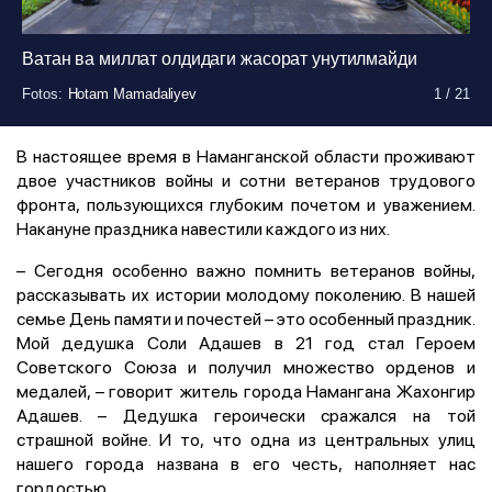
Ватан ва миллат олдидаги жасорат унутилмайди
Fotos
Fotos
Fotos
Fotos
Fotos
Fotos
Fotos
Fotos
Fotos
Fotos
Fotos
Fotos
Fotos
Fotos
Fotos
Fotos
Fotos
Fotos
Fotos
Fotos
:
:
:
:
:
:
:
:
:
:
:
:
:
:
:
:
:
:
:
:
Hotam Mamadaliyev
Hotam Mamadaliyev
Hotam Mamadaliyev
Hotam Mamadaliyev
Hotam Mamadaliyev
Hotam Mamadaliyev
Hotam Mamadaliyev
Hotam Mamadaliyev
Hotam Mamadaliyev
Hotam Mamadaliyev
Hotam Mamadaliyev
Hotam Mamadaliyev
Hotam Mamadaliyev
Hotam Mamadaliyev
Hotam Mamadaliyev
Hotam Mamadaliyev
Hotam Mamadaliyev
Hotam Mamadaliyev
Hotam Mamadaliyev
Hotam Mamadaliyev
1
1
1
1
1
1
1
1
1
1
1
1
1
1
1
1
1
1
1
1
/
/
/
/
/
/
/
/
/
/
/
/
/
/
/
/
/
/
/
/
21
21
21
21
21
21
21
21
21
21
21
21
21
21
21
21
21
21
21
21
В настоящее время в Наманганской области проживают
двое участников войны и сотни ветеранов трудового
фронта, пользующихся глубоким почетом и уважением.
Накануне праздника навестили каждого из них.
– Сегодня особенно важно помнить ветеранов войны,
рассказывать их истории молодому поколению. В нашей
семье День памяти и почестей – это особенный праздник.
Мой дедушка Соли Адашев в 21 год стал Героем
Советского Союза и получил множество орденов и
медалей, – говорит житель города Намангана Жахонгир
Адашев. – Дедушка героически сражался на той
страшной войне. И то, что одна из центральных улиц
нашего города названа в его честь, наполняет нас
гордостью.