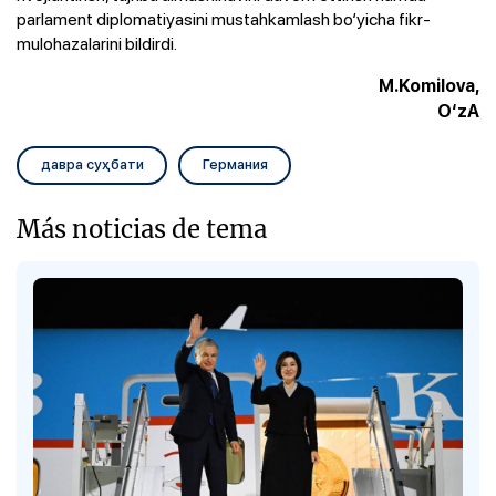
parlament diplomatiyasini mustahkamlash bo‘yicha fikr-
mulohazalarini bildirdi.
M.Komilova,
O‘zA
давра суҳбати
Германия
Más noticias de tema