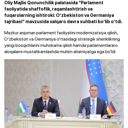
Oliy Majlis Qonunchilik palatasida “Parlament
faoliyatida shaffoflik, raqamlashtirish va
fuqarolarning ishtiroki: O‘zbekiston va Germaniya
tajribasi” mavzusida xalqaro davra suhbati bo‘lib o‘tdi.
Mazkur anjuman parlament faoliyatini modernizatsiya qilish,
O‘zbekiston va Germaniya o‘rtasidagi strategik sheriklikning
yangi bosqichlarini muhokama qilish hamda parlamentlararo
aloqalarni mustahkamlashda muhim ahamiyatga ega bo‘ldi.