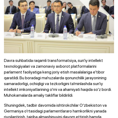
Davra suhbatida raqamli transformatsiya, sun’iy intellekt
texnologiyalari va zamonaviy axborot platformalarini
parlament faoliyatiga keng joriy etish masalalariga e’tibor
qaratildi. Bu boradagi ma’ruzalarda qonunchilik jarayonining
samaradorligi, ochiqligi va tezkorligini ta’minlashda sun’iy
intellekt imkoniyatlarining o‘rni va ahamiyati haqida so‘z bordi.
Muhokamalarda amaliy takliflar bildirildi.
Shuningdek, tadbir davomida ishtirokchilar O‘zbekiston va
Germaniya o‘rtasidagi parlamentlararo hamkorlikni yanada
rivojlantirish, tajriba almashinuvini davom ettirish hamda