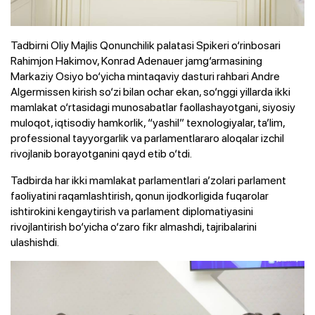
Tadbirni Oliy Majlis Qonunchilik palatasi Spikeri o‘rinbosari
Rahimjon Hakimov, Konrad Adenauer jamg‘armasining
Markaziy Osiyo bo‘yicha mintaqaviy dasturi rahbari Andre
Algermissen kirish so‘zi bilan ochar ekan, so‘nggi yillarda ikki
mamlakat o‘rtasidagi munosabatlar faollashayotgani, siyosiy
muloqot, iqtisodiy hamkorlik, “yashil” texnologiyalar, ta’lim,
professional tayyorgarlik va parlamentlararo aloqalar izchil
rivojlanib borayotganini qayd etib o‘tdi.
Tadbirda har ikki mamlakat parlamentlari a’zolari parlament
faoliyatini raqamlashtirish, qonun ijodkorligida fuqarolar
ishtirokini kengaytirish va parlament diplomatiyasini
rivojlantirish bo‘yicha o‘zaro fikr almashdi, tajribalarini
ulashishdi.