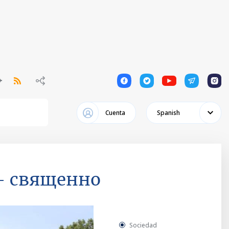
1
1
1
1
1
Cuenta
Spanish
- священно
Sociedad