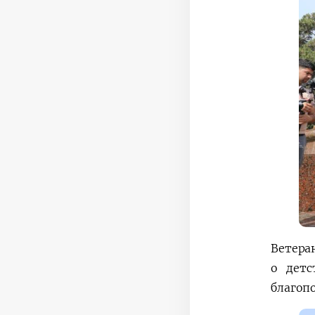
Ветера
о детс
благоп