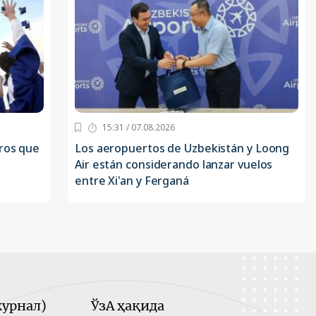
15:31 / 07.08.2026
eros que
Los aeropuertos de Uzbekistán y Loong
Air están considerando lanzar vuelos
entre Xi'an y Ferganá
урнал)
ЎзА ҳақида