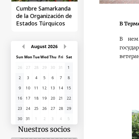
Cumbre Samarkanda
La primera Cumbre
de la Organización de
"Asia Central - Chin
Estados Túrquicos
В Терм
В нем 
August
2026
госуда
ветера
Sun
Mon
Tue
Wed
Thu
Fri
Sat
26
27
28
29
30
31
1
2
3
4
5
6
7
8
9
10
11
12
13
14
15
16
17
18
19
20
21
22
23
24
25
26
27
28
29
30
31
1
2
3
4
5
Nuestros socios