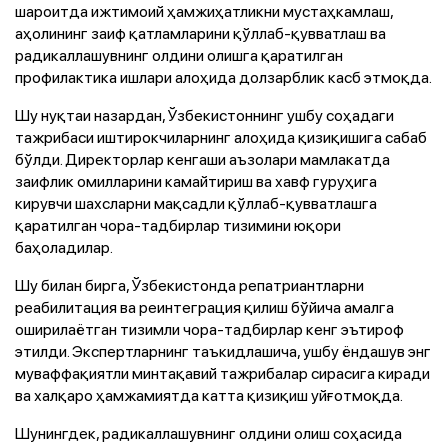
шароитда ижтимоий ҳамжиҳатликни мустаҳкамлаш,
аҳолининг заиф қатламларини қўллаб-қувватлаш ва
радикаллашувнинг олдини олишга қаратилган
профилактика ишлари алоҳида долзарблик касб этмоқда.
Шу нуқтаи назардан, Ўзбекистоннинг ушбу соҳадаги
тажрибаси иштирокчиларнинг алоҳида қизиқишига сабаб
бўлди. Директорлар кенгаши аъзолари мамлакатда
заифлик омилларини камайтириш ва хавф гуруҳига
кирувчи шахсларни мақсадли қўллаб-қувватлашга
қаратилган чора-тадбирлар тизимини юқори
баҳоладилар.
Шу билан бирга, Ўзбекистонда репатриантларни
реабилитация ва реинтеграция қилиш бўйича амалга
оширилаётган тизимли чора-тадбирлар кенг эътироф
этилди. Экспертларнинг таъкидлашича, ушбу ёндашув энг
муваффақиятли минтақавий тажрибалар сирасига киради
ва халқаро ҳамжамиятда катта қизиқиш уйғотмоқда.
Шунингдек, радикаллашувнинг олдини олиш соҳасида