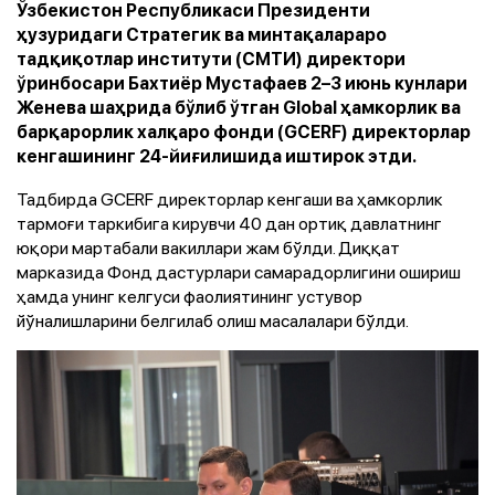
Ўзбекистон Республикаси Президенти
ҳузуридаги Стратегик ва минтақалараро
тадқиқотлар институти (СМТИ) директори
ўринбосари Бахтиёр Мустафаев 2–3 июнь кунлари
Женева шаҳрида бўлиб ўтган Global ҳамкорлик ва
барқарорлик халқаро фонди (GCERF) директорлар
кенгашининг 24-йиғилишида иштирок этди.
Тадбирда GCERF директорлар кенгаши ва ҳамкорлик
тармоғи таркибига кирувчи 40 дан ортиқ давлатнинг
юқори мартабали вакиллари жам бўлди. Диққат
марказида Фонд дастурлари самарадорлигини ошириш
ҳамда унинг келгуси фаолиятининг устувор
йўналишларини белгилаб олиш масалалари бўлди.