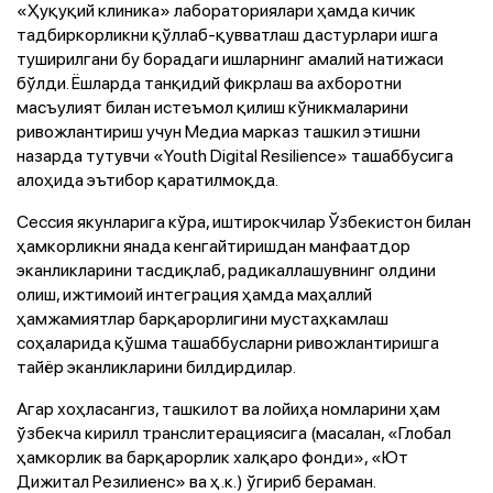
«Ҳуқуқий клиника» лабораториялари ҳамда кичик
тадбиркорликни қўллаб-қувватлаш дастурлари ишга
туширилгани бу борадаги ишларнинг амалий натижаси
бўлди. Ёшларда танқидий фикрлаш ва ахборотни
масъулият билан истеъмол қилиш кўникмаларини
ривожлантириш учун Медиа марказ ташкил этишни
назарда тутувчи «Youth Digital Resilience» ташаббусига
алоҳида эътибор қаратилмоқда.
Сессия якунларига кўра, иштирокчилар Ўзбекистон билан
ҳамкорликни янада кенгайтиришдан манфаатдор
эканликларини тасдиқлаб, радикаллашувнинг олдини
олиш, ижтимоий интеграция ҳамда маҳаллий
ҳамжамиятлар барқарорлигини мустаҳкамлаш
соҳаларида қўшма ташаббусларни ривожлантиришга
тайёр эканликларини билдирдилар.
Агар хоҳласангиз, ташкилот ва лойиҳа номларини ҳам
ўзбекча кирилл транслитерациясига (масалан, «Глобал
ҳамкорлик ва барқарорлик халқаро фонди», «Ют
Дижитал Резилиенс» ва ҳ.к.) ўгириб бераман.