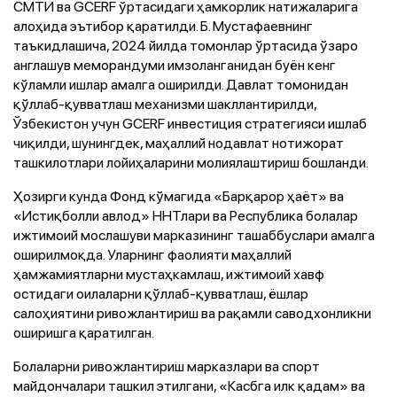
СМТИ ва GCERF ўртасидаги ҳамкорлик натижаларига
алоҳида эътибор қаратилди. Б. Мустафаевнинг
таъкидлашича, 2024 йилда томонлар ўртасида ўзаро
англашув меморандуми имзоланганидан буён кенг
кўламли ишлар амалга оширилди. Давлат томонидан
қўллаб-қувватлаш механизми шакллантирилди,
Ўзбекистон учун GCERF инвестиция стратегияси ишлаб
чиқилди, шунингдек, маҳаллий нодавлат нотижорат
ташкилотлари лойиҳаларини молиялаштириш бошланди.
Ҳозирги кунда Фонд кўмагида «Барқарор ҳаёт» ва
«Истиқболли авлод» ННТлари ва Республика болалар
ижтимоий мослашуви марказининг ташаббуслари амалга
оширилмоқда. Уларнинг фаолияти маҳаллий
ҳамжамиятларни мустаҳкамлаш, ижтимоий хавф
остидаги оилаларни қўллаб-қувватлаш, ёшлар
салоҳиятини ривожлантириш ва рақамли саводхонликни
оширишга қаратилган.
Болаларни ривожлантириш марказлари ва спорт
майдончалари ташкил этилгани, «Касбга илк қадам» ва