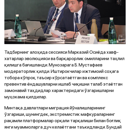
Тадбирнинг алоҳида сессияси Марказий Осиёда хавф-
хатарлар эволюцияси ва барқарорлик омилларини таҳлил
қилишга бағишланди. Мунозарага Б. Мустафаев
модераторлик қилди. Иштирокчилар ижтимоий соҳага
тобора кўпроқ таъсир кўрсатаётган ва комплекс
превентив ёндашувларни ишлаб чиқишни талаб этаётган
замонавий таҳдидлар характеридаги ўзгаришларни
муҳокама қилдилар.
Минтақа давлатлари миграция йўналишларининг
ўзгариши, шунингдек, экстремистик мафкураларнинг
рақамли платформалар орқали тарқалиши билан боғлиқ
янги муаммоларга дуч келаётгани таъкидланди. Бундай