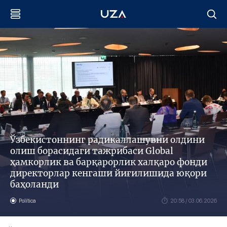
Ўзбекистоннинг радикаллашувни олдини
олиш борасидаги тажрибаси Global
ҳамкорлик ва барқарорлик халқаро фонди
директорлар кенгаши йиғилишида юқори
баҳоланди
Política
20:58 / 03.06.2026