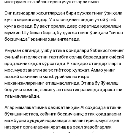
инструментга айлантириш учун етарли эмас.
Энг қизиқарли жиҳатлардан бири ҳужжатнинг ўзи ҳали
кучга кирмаганидир. У эълон қилингандан уч ой ўтиб
кучга киради. Бу вақт оралиқ давр сифатида қаралиши
мумкин. Шу билан бирга, бу ҳужжатнинг ўзи ҳали “синов
босқичида” эканини ҳам англатади.
Умуман олганда, ушбу этика қоидалари Ўзбекистоннинг
сунъий интеллектни тартибга солиш борасидаги сиёсий
иродасини яққол кўрсатади. У халқаро стандартларга
мос, мувозанатли ва эҳтиёткор ҳужжат. Аммо унинг
асосий камчилиги мажбурийлик ва ижро
механизмларининг етишмаслигида. Этика бу йўналиш
берувчи компас, лекин у автоматик равишда ҳаракатни
таъминламайди.
Агар мамлакатимиз ҳақиқатан ҳам AI соҳасида етакчи
бўлишни истаса, кейинги босқич аниқ: этик қоидаларни
мажбурий ҳуқуқий нормаларга айлантириш, мустақил
назорат органларини яратиш ва реал жавобгарлик