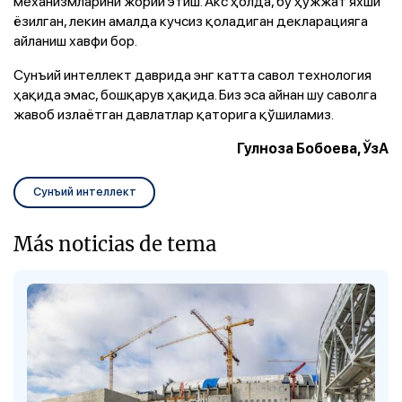
механизмларини жорий этиш. Акс ҳолда, бу ҳужжат яхши
ёзилган, лекин амалда кучсиз қоладиган декларацияга
айланиш хавфи бор.
Сунъий интеллект даврида энг катта савол технология
ҳақида эмас, бошқарув ҳақида. Биз эса айнан шу саволга
жавоб излаётган давлатлар қаторига қўшиламиз.
Гулноза Бобоева, ЎзА
Сунъий интеллект
Más noticias de tema