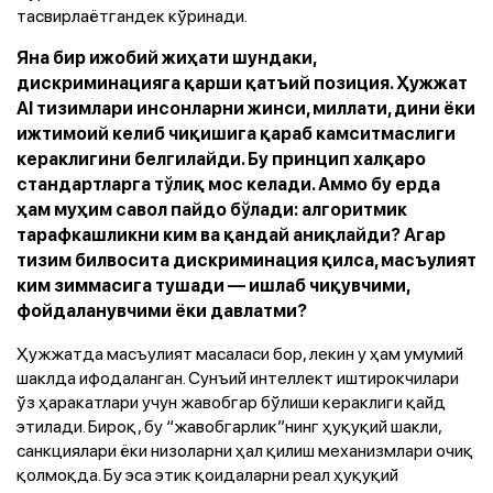
тасвирлаётгандек кўринади.
Яна бир ижобий жиҳати шундаки,
дискриминацияга қарши қатъий позиция. Ҳужжат
AI тизимлари инсонларни жинси, миллати, дини ёки
ижтимоий келиб чиқишига қараб камситмаслиги
кераклигини белгилайди. Бу принцип халқаро
стандартларга тўлиқ мос келади. Аммо бу ерда
ҳам муҳим савол пайдо бўлади: алгоритмик
тарафкашликни ким ва қандай аниқлайди? Агар
тизим билвосита дискриминация қилса, масъулият
ким зиммасига тушади — ишлаб чиқувчими,
фойдаланувчими ёки давлатми?
Ҳужжатда масъулият масаласи бор, лекин у ҳам умумий
шаклда ифодаланган. Сунъий интеллект иштирокчилари
ўз ҳаракатлари учун жавобгар бўлиши кераклиги қайд
этилади. Бироқ, бу “жавобгарлик”нинг ҳуқуқий шакли,
санкциялари ёки низоларни ҳал қилиш механизмлари очиқ
қолмоқда. Бу эса этик қоидаларни реал ҳуқуқий