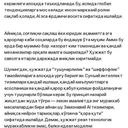
кераклиги алоҳида таъкидланади. Бу, аслида глобал
тенденцияларга мос келади: инсон марказий ролни
сақлаб қолади, AI эса ёрдамчи восита сифатида ишлайди.
Айниқса, соғлиқни сақлаш ёки юридик аҳамиятга эга
қарорлар каби соҳаларда бу ёндашув ўта муҳим. Аммо бу
ерда бир муаммо бор: назорат ким томонидан ва қандай
механизмлар орқали амалга оширилади? Ҳужжат бу
саволга етарли даражада аниқлик киритмайди.
Шунингдек, ҳужжатда “тушунарлилик” ва “шаффофлик”
тамойилларига алоҳида урғу берилган. Сунъий интеллект
тизимлари қандай ишлаши, қандай маълумотларга
асосланиши ва қандай қарор қабул қилиши фойдаланувчи
учун тушунарли бўлиши керак. Бу принцип назарий
жиҳатдан жуда тўғри — лекин амалиётда энг мураккаб
масалалардан бири айнан шу. Замонавий AI тизимлари,
айниқса нейрон тармоқлар, кўпинча “қора қути”
сифатида ишлайди. Демак, ҳужжат реал технологик
мураккабликни эмас, балки идеал моделни