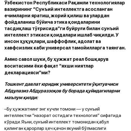
Ўзбекистон Республикаси Рақамли технологиялар
вазирининг “Сунъий интеллектга асосланган
ечимларни яратиш, жорий қилиш ва улардан
фойдаланиш бўйича этика қоидаларини
тасдиқлаш тўғрисида”ги буйруғи билан сунъий
интеллект этикаси қоидалари ишлаб чиқилди. У
инсон ҳуқуқлари, шаффофлик, адолат ва
хавфсизлик каби универсал тамойилларга таянган.
Аммо савол шуки, бу ҳужжат реал бошқарув
воситасими ёки фақат “яхши ниятлар
декларацияси”ми?
Тошкент давлат юридик университети ўқитувчиси
Абдулазиз Абдураззоқов бу борада қуйидагиларни
маълум қилди:
–Бу ҳужжатнинг энг кучли томони — у сунъий
интеллектни “назорат остидаги технология” сифатида
кўради. Яъни, сунъий интеллект томонидан қабул
қилинган қарорлар ҳеч қачон якуний бўлмаслиги