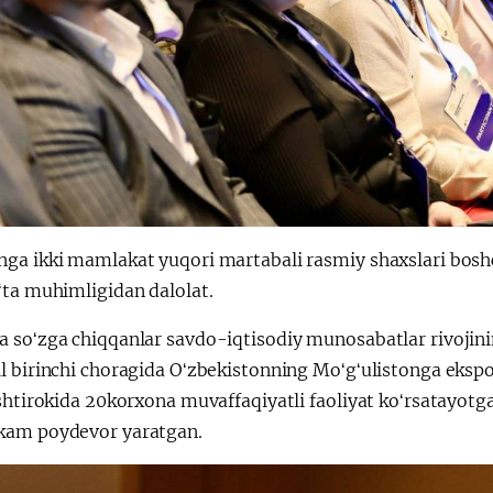
ga ikki mamlakat yuqori martabali rasmiy shaxslari bosh
ʻta muhimligidan dalolat.
soʻzga chiqqanlar savdo-iqtisodiy munosabatlar rivojining 
l birinchi choragida Oʻzbekistonning Moʻgʻulistonga ekspo
shtirokida 20korxona muvaffaqiyatli faoliyat koʻrsatayotg
am poydevor yaratgan.