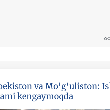
bekiston va Mo‘g‘uliston: I
lami kengaymoqda