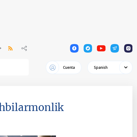
1
1
1
1
1
Cuenta
Spanish
shbilarmonlik