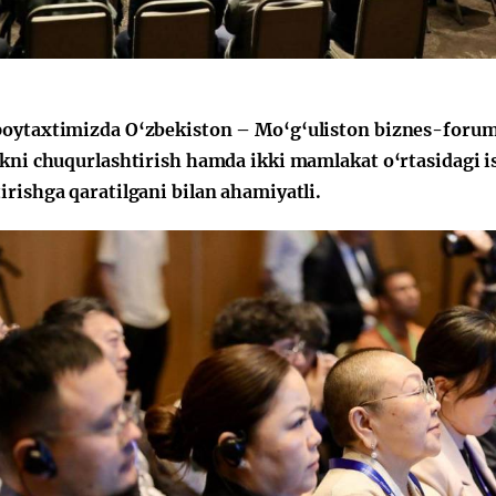
a"
oytaxtimizda O‘zbekiston – Mo‘g‘uliston biznes-forumi 
ikni chuqurlashtirish hamda ikki mamlakat o‘rtasidagi i
irishga qaratilgani bilan ahamiyatli.