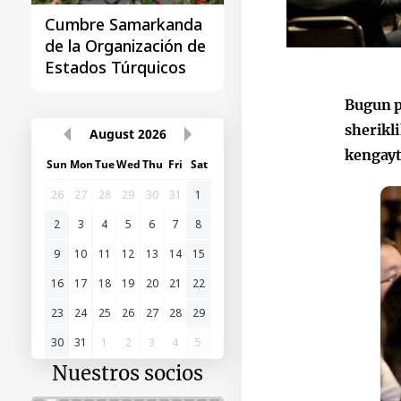
Cumbre Samarkanda
La primera Cumbre
de la Organización de
"Asia Central - Chin
Estados Túrquicos
Bugun p
sherikl
August
2026
kengayt
Sun
Mon
Tue
Wed
Thu
Fri
Sat
26
27
28
29
30
31
1
2
3
4
5
6
7
8
9
10
11
12
13
14
15
16
17
18
19
20
21
22
23
24
25
26
27
28
29
30
31
1
2
3
4
5
Nuestros socios