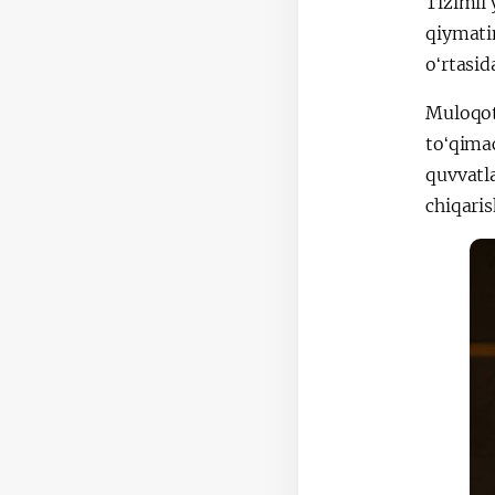
Tizimli 
qiymatin
oʻrtasid
Muloqot 
toʻqimac
quvvatl
chiqari