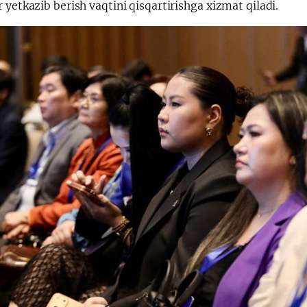
 yetkazib berish vaqtini qisqartirishga xizmat qiladi.