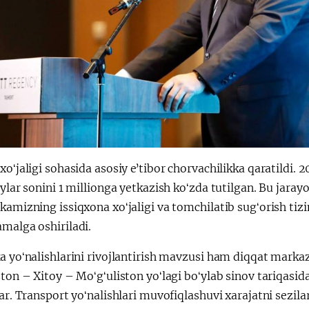
xoʻjaligi sohasida asosiy eʼtibor chorvachilikka qaratildi.
ʻylar sonini 1 millionga yetkazish koʻzda tutilgan. Bu ja
kamizning issiqxona xoʻjaligi va tomchilatib sugʻorish tizim
malga oshiriladi.
a yoʻnalishlarini rivojlantirish mavzusi ham diqqat marka
ston – Xitoy – Moʻgʻuliston yoʻlagi boʻylab sinov tariqasid
lar. Transport yoʻnalishlari muvofiqlashuvi xarajatni sezil