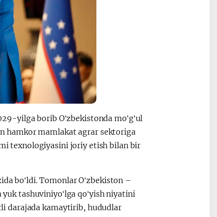
 2029-yilga borib Oʻzbekistonda moʻgʻul
rayon hamkor mamlakat agrar sektoriga
i texnologiyasini joriy etish bilan bir
zida boʻldi. Tomonlar Oʻzbekiston –
a yuk tashuviniyoʻlga qoʻyish niyatini
arli darajada kamaytirib, hududlar