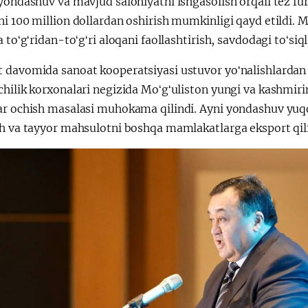
yondashuv va mavjud salohiyatni ishgasolish orqali tez fu
i 100 million dollardan oshirish mumkinligi qayd etildi. 
a toʻgʻridan-toʻgʻri aloqani faollashtirish, savdodagi toʻsiql
davomida sanoat kooperatsiyasi ustuvor yoʻnalishlardan bi
hilik korxonalari negizida Moʻgʻuliston yungi va kashmiri
ar ochish masalasi muhokama qilindi. Ayni yondashuv yuqo
sh va tayyor mahsulotni boshqa mamlakatlarga eksport qili