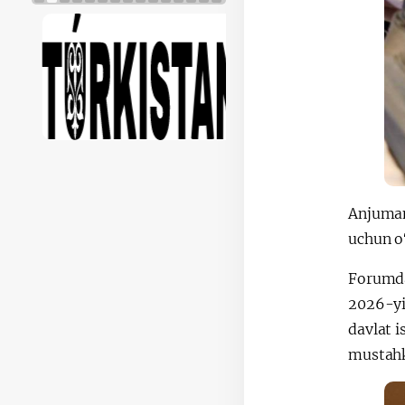
Anjuman
uchun o
Forumda 
2026-yi
davlat i
mustahk