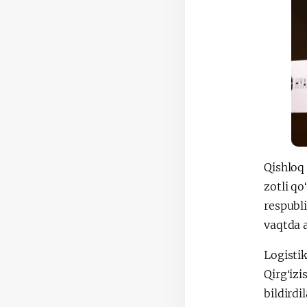
Qishloq 
zotli qo
respubli
vaqtda a
Logistik
Qirgʻizi
bildirdi