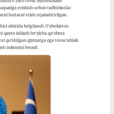
rsatda oʻzaro tovar ayirboshlash
Maqsadga erishish uchun tadbirkorlar
arni bartaraf etish rejalashtirilgan.
ri sifatida belgilandi. Oʻzbekiston
ni qayta ishlash boʻyicha qoʻshma
ri qoʻshilgan qiymatga ega tovar ishlab
sh imkonini beradi.