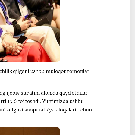
chilik qilgani ushbu muloqot tomonlar
ijobiy surʼatini alohida qayd etdilar.
rti 15,6 foizoshdi. Yurtimizda ushbu
ani kelgusi kooperatsiya aloqalari uchun