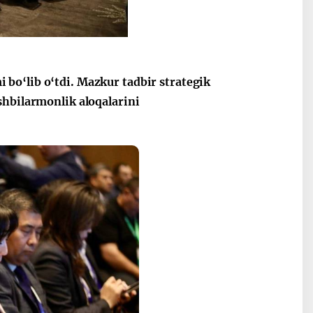
bo‘lib o‘tdi. Mazkur tadbir strategik
shbilarmonlik aloqalarini