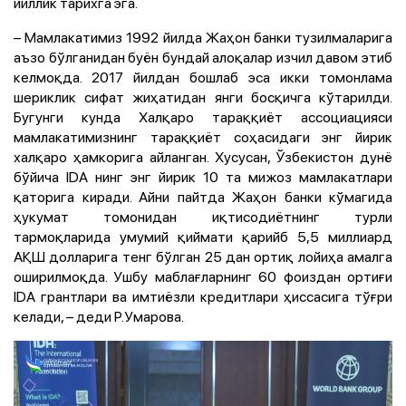
йиллик тарихга эга.
– Мамлакатимиз 1992 йилда Жаҳон банки тузилмаларига
аъзо бўлганидан буён бундай алоқалар изчил давом этиб
келмоқда. 2017 йилдан бошлаб эса икки томонлама
шериклик сифат жиҳатидан янги босқичга кўтарилди.
Бугунги кунда Халқаро тараққиёт ассоциацияси
мамлакатимизнинг тараққиёт соҳасидаги энг йирик
халқаро ҳамкорига айланган. Хусусан, Ўзбекистон дунё
бўйича IDA нинг энг йирик 10 та мижоз мамлакатлари
қаторига киради. Айни пайтда Жаҳон банки кўмагида
ҳукумат томонидан иқтисодиётнинг турли
тармоқларида умумий қиймати қарийб 5,5 миллиард
АҚШ долларига тенг бўлган 25 дан ортиқ лойиҳа амалга
оширилмоқда. Ушбу маблағларнинг 60 фоиздан ортиғи
IDA грантлари ва имтиёзли кредитлари ҳиссасига тўғри
келади, – деди Р.Умарова.