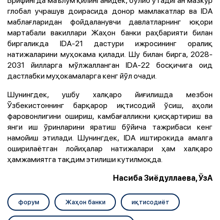
Брифингда маълум қилинганидек, бўлиб ўтадиган мазкур
глобал учрашув доирасида донор мамлакатлар ва IDA
маблағларидан фойдаланувчи давлатларнинг юқори
мартабали вакиллари Жаҳон банки раҳбарияти билан
биргаликда IDA-21 дастури ижросининг оралиқ
натижаларини муҳокама қилади. Шу билан бирга, 2028-
2031 йилларга мўлжалланган IDA-22 босқичига оид
дастлабки муҳокамаларга кенг йўл очади.
Шунингдек, ушбу халқаро йиғилишда мезбон
Ўзбекистоннинг барқарор иқтисодий ўсиш, аҳоли
фаровонлигини ошириш, камбағалликни қисқартириш ва
янги иш ўринларини яратиш бўйича тажрибаси кенг
намойиш этилади. Шунингдек, IDA иштирокида амалга
оширилаётган лойиҳалар натижалари ҳам халқаро
ҳамжамиятга тақдим этилиши кутилмоқда.
Насиба Зиёдуллаева, ЎзА
форум
Жаҳон банки
иқтисодиёт