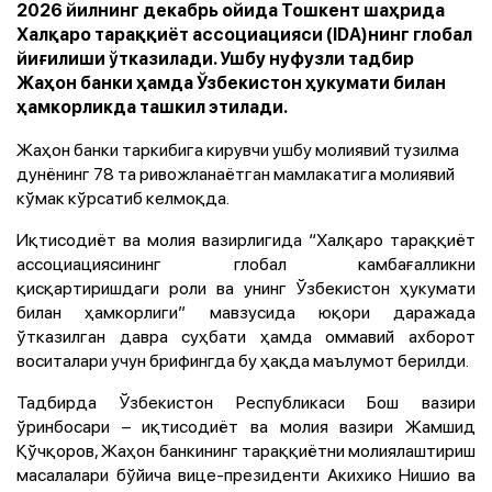
2026 йилнинг декабрь ойида Тошкент шаҳрида
Халқаро тараққиёт ассоциацияси (IDA)нинг глобал
йиғилиши ўтказилади. Ушбу нуфузли тадбир
Жаҳон банки ҳамда Ўзбекистон ҳукумати билан
ҳамкорликда ташкил этилади.
Жаҳон банки таркибига кирувчи ушбу молиявий тузилма
дунёнинг 78 та ривожланаётган мамлакатига молиявий
кўмак кўрсатиб келмоқда.
Иқтисодиёт ва молия вазирлигида “Халқаро тараққиёт
ассоциациясининг глобал камбағалликни
қисқартиришдаги роли ва унинг Ўзбекистон ҳукумати
билан ҳамкорлиги” мавзусида юқори даражада
ўтказилган давра суҳбати ҳамда оммавий ахборот
воситалари учун брифингда бу ҳақда маълумот берилди.
Тадбирда Ўзбекистон Республикаси Бош вазири
ўринбосари – иқтисодиёт ва молия вазири Жамшид
Қўчқоров, Жаҳон банкининг тараққиётни молиялаштириш
масалалари бўйича вице-президенти Акихико Нишио ва