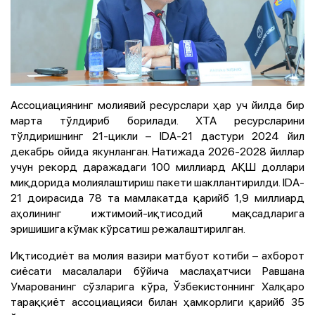
Ассоциациянинг молиявий ресурслари ҳар уч йилда бир
марта тўлдириб борилади. ХТА ресурсларини
тўлдиришнинг 21-цикли – IDA-21 дастури 2024 йил
декабрь ойида якунланган. Натижада 2026-2028 йиллар
учун рекорд даражадаги 100 миллиард АҚШ доллари
миқдорида молиялаштириш пакети шакллантирилди. IDA-
21 доирасида 78 та мамлакатда қарийб 1,9 миллиард
аҳолининг ижтимоий-иқтисодий мақсадларига
эришишига кўмак кўрсатиш режалаштирилган.
Иқтисодиёт ва молия вазири матбуот котиби – ахборот
сиёсати масалалари бўйича маслаҳатчиси Равшана
Умарованинг сўзларига кўра, Ўзбекистоннинг Халқаро
тараққиёт ассоциацияси билан ҳамкорлиги қарийб 35