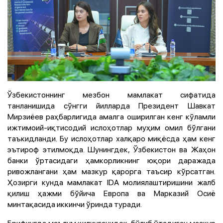
Ўзбекистоннинг мезбон мамлакат сифатида
танланишида сўнгги йилларда Президент Шавкат
Мирзиёев раҳбарлигида амалга оширилган кенг кўламли
ижтимоий-иқтисодий ислоҳотлар муҳим омил бўлгани
таъкидланди. Бу ислоҳотлар халқаро миқёсда ҳам кенг
эътироф этилмоқда. Шунингдек, Ўзбекистон ва Жаҳон
банки ўртасидаги ҳамкорликнинг юқори даражада
ривожлангани ҳам мазкур қарорга таъсир кўрсатган.
Ҳозирги кунда мамлакат IDA молиялаштиришини жалб
қилиш ҳажми бўйича Европа ва Марказий Осиё
минтақасида иккинчи ўринда туради.