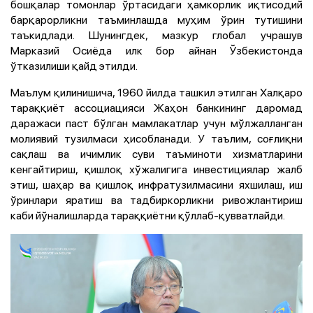
бошқалар томонлар ўртасидаги ҳамкорлик иқтисодий
барқарорликни таъминлашда муҳим ўрин тутишини
таъкидлади. Шунингдек, мазкур глобал учрашув
Марказий Осиёда илк бор айнан Ўзбекистонда
ўтказилиши қайд этилди.
Маълум қилинишича, 1960 йилда ташкил этилган Халқаро
тараққиёт ассоциацияси Жаҳон банкининг даромад
даражаси паст бўлган мамлакатлар учун мўлжалланган
молиявий тузилмаси ҳисобланади. У таълим, соғлиқни
сақлаш ва ичимлик суви таъминоти хизматларини
кенгайтириш, қишлоқ хўжалигига инвестициялар жалб
этиш, шаҳар ва қишлоқ инфратузилмасини яхшилаш, иш
ўринлари яратиш ва тадбиркорликни ривожлантириш
каби йўналишларда тараққиётни қўллаб-қувватлайди.