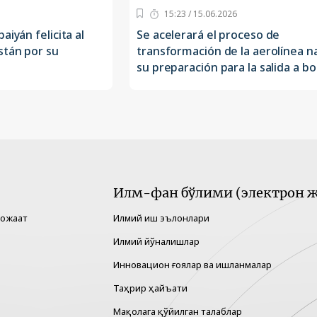
15:23 / 15.06.2026
aiyán felicita al
Se acelerará el proceso de
stán por su
transformación de la aerolínea na
su preparación para la salida a bo
Илм-фан бўлими (электрон ж
рожаат
Илмий иш эълонлари
Илмий йўналишлар
Инновацион ғоялар ва ишланмалар
Таҳрир ҳайъати
Мақолага қўйилган талаблар