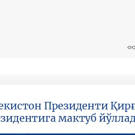
екистон Президенти Қир
зидентига мактуб йўлла