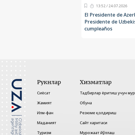
13:52 / 24.07.2026
El Presidente de Azerb
Presidente de Uzbeki
cumpleaños
Рукнлар
Хизматлар
Сиёсат
Тадбирлар ёритиш учун му
Жамият
Обуна
Илм-фан
Резюме қолдириш
Маданият
Сайт харитаси
Туризм
Мурожаат йўллаш