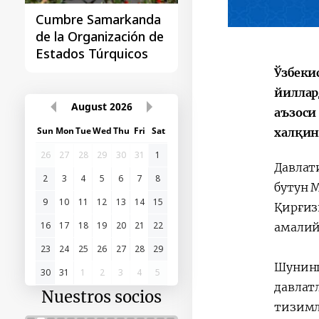
Cumbre Samarkanda
La primera Cumbre
de la Organización de
"Asia Central - Chin
Estados Túrquicos
Ўзбеки
йиллар
August
2026
аъзоси
Sun
Mon
Tue
Wed
Thu
Fri
Sat
халқин
26
27
28
29
30
31
1
Давлат
2
3
4
5
6
7
8
бутун 
9
10
11
12
13
14
15
Қирғиз
16
17
18
19
20
21
22
амалий
23
24
25
26
27
28
29
Шунинг
30
31
1
2
3
4
5
давлат
Nuestros socios
тизимл