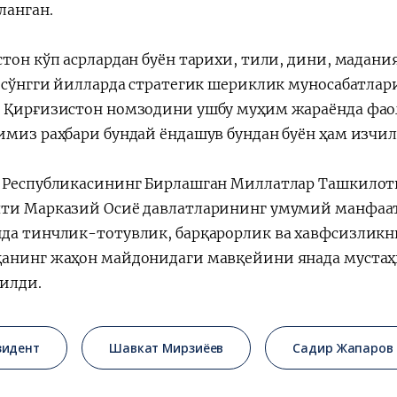
ланган.
стон кўп асрлардан буён тарихи, тили, дини, мадан
, сўнгги йилларда стратегик шериклик муносабатлар
 Қирғизистон номзодини ушбу муҳим жараёнда фаол
имиз раҳбари бундай ёндашув бундан буён ҳам изч
 Республикасининг Бирлашган Миллатлар Ташкилот
ти Марказий Осиё давлатларининг умумий манфаат
да тинчлик-тотувлик, барқарорлик ва хавфсизликн
анинг жаҳон майдонидаги мавқейини янада муста
илди.
зидент
Шавкат Мирзиёев
Садир Жапаров