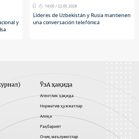
16:05 / 22.05.2026
Líderes de Uzbekistán y Rusia mantienen
cional y
una conversación telefónica
lsa
урнал)
ЎзА ҳақида
Агентлик ҳақида
Норматив ҳужжатлар
Алоқа
Раҳбарият
Очиқ маълумотлар