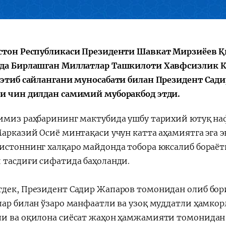
a"
стон Республикаси Президенти Шавкат Мирзиёев Қ
да Бирлашган Миллатлар Ташкилоти Хавфсизлик 
 этиб сайлангани муносабати билан Президент Сад
и чин дилдан самимий муборакбод этди.
имиз раҳбарининг мактубида ушбу тарихий ютуқ наф
Марказий Осиё минтақаси учун катта аҳамиятга эга э
истоннинг халқаро майдонда тобора юксалиб бораёт
 тасдиғи сифатида баҳоланди.
дек, Президент Садир Жапаров томонидан олиб бор
лар билан ўзаро манфаатли ва узоқ муддатли ҳамко
и ва оқилона сиёсат жаҳон ҳамжамияти томонидан 