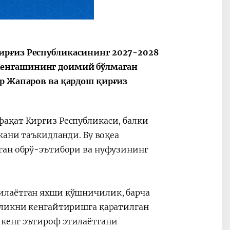
ирғиз Республикасининг 2027-2028
Кенгашининг доимий бўлмаган
ир Жапаров ва қардош қирғиз
ақат Қирғиз Республикаси, балки
кани таъкидланди. Бу воқеа
ган обрў-эътибори ва нуфузининг
илаётган яхши қўшничилик, барча
рликни кенгайтиришга қаратилган
кенг эътироф этилаётгани