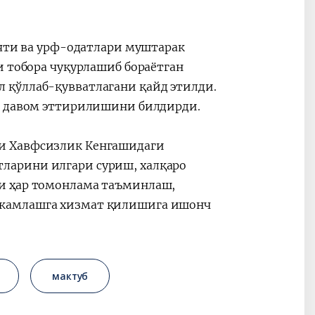
ияти ва урф-одатлари муштарак
и тобора чуқурлашиб бораётган
 қўллаб-қувватлагани қайд этилди.
ил давом эттирилишини билдирди.
и Хавфсизлик Кенгашидаги
ларини илгари суриш, халқаро
и ҳар томонлама таъминлаш,
ҳкамлашга хизмат қилишига ишонч
мактуб