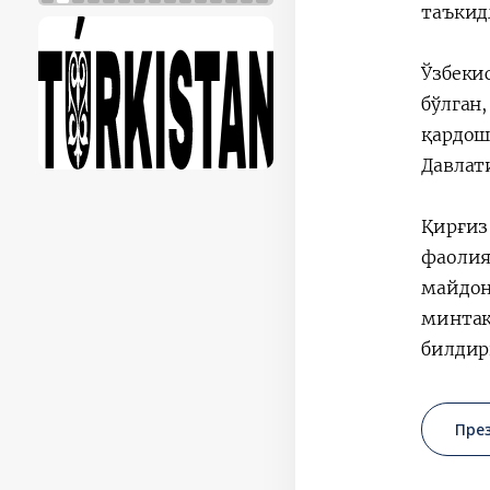
таъкид
Ўзбеки
бўлган
қардош
Давлат
Қирғиз
фаолия
майдон
минтақ
билдир
Пре