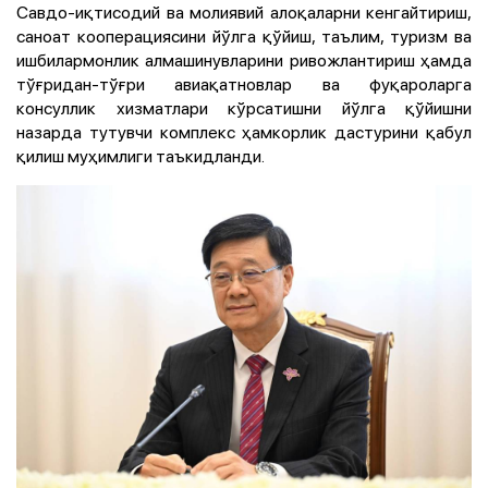
Савдо-иқтисодий ва молиявий алоқаларни кенгайтириш,
саноат кооперациясини йўлга қўйиш, таълим, туризм ва
ишбилармонлик алмашинувларини ривожлантириш ҳамда
тўғридан-тўғри авиақатновлар ва фуқароларга
консуллик хизматлари кўрсатишни йўлга қўйишни
назарда тутувчи комплекс ҳамкорлик дастурини қабул
қилиш муҳимлиги таъкидланди.