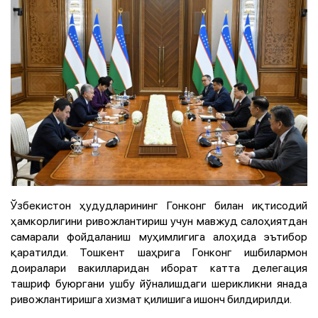
Ўзбекистон ҳудудларининг Гонконг билан иқтисодий
ҳамкорлигини ривожлантириш учун мавжуд салоҳиятдан
самарали фойдаланиш муҳимлигига алоҳида эътибор
қаратилди. Тошкент шаҳрига Гонконг ишбилармон
доиралари вакилларидан иборат катта делегация
ташриф буюргани ушбу йўналишдаги шерикликни янада
ривожлантиришга хизмат қилишига ишонч билдирилди.