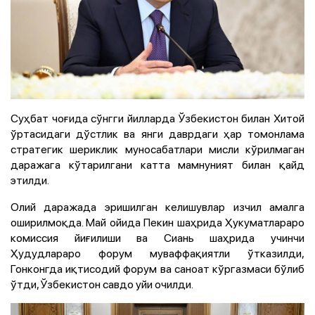
Суҳбат чоғида сўнгги йилларда Ўзбекистон билан Хитой
ўртасидаги дўстлик ва янги даврдаги ҳар томонлама
стратегик шериклик муносабатлари мисли кўрилмаган
даражага кўтарилгани катта мамнуният билан қайд
этилди.
Олий даражада эришилган келишувлар изчил амалга
оширилмоқда. Май ойида Пекин шаҳрида Ҳукуматлараро
комиссия йиғилиши ва Сиань шаҳрида учинчи
Ҳудудлараро форум муваффақиятли ўтказилди,
Гонконгда иқтисодий форум ва саноат кўргазмаси бўлиб
ўтди, Ўзбекистон савдо уйи очилди.