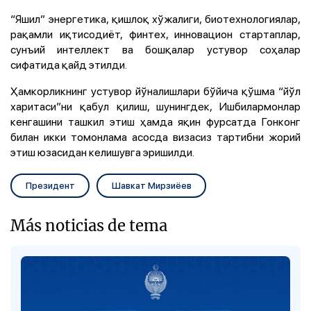
“Яшил” энергетика, қишлоқ хўжалиги, биотехнологиялар,
рақамли иқтисодиёт, финтех, инновацион стартаплар,
сунъий интеллект ва бошқалар устувор соҳалар
сифатида қайд этилди.
Ҳамкорликнинг устувор йўналишлари бўйича қўшма “йўл
харитаси”ни қабул қилиш, шунингдек, Ишбилармонлар
кенгашини ташкил этиш ҳамда яқин фурсатда Гонконг
билан икки томонлама асосда визасиз тартибни жорий
этиш юзасидан келишувга эришилди.
Президент
Шавкат Мирзиёев
Más noticias de tema