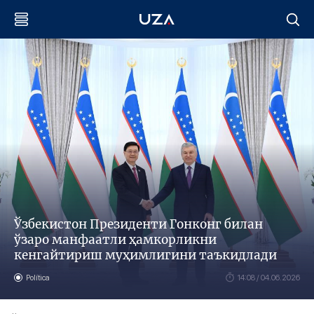
Ўзбекистон Президенти Гонконг билан
ўзаро манфаатли ҳамкорликни
кенгайтириш муҳимлигини таъкидлади
Política
14:08 / 04.06.2026