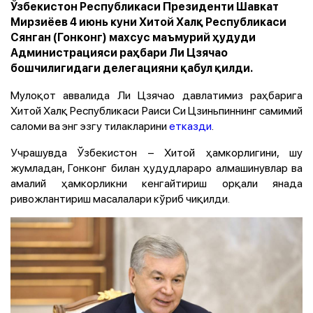
Ўзбекистон Республикаси Президенти Шавкат
Мирзиёев 4 июнь куни Хитой Халқ Республикаси
Сянган (Гонконг) махсус маъмурий ҳудуди
Администрацияси раҳбари Ли Цзячао
бошчилигидаги делегацияни қабул қилди.
Мулоқот аввалида Ли Цзячао давлатимиз раҳбарига
Хитой Халқ Республикаси Раиси Си Цзиньпиннинг самимий
саломи ва энг эзгу тилакларини
етказди
.
Учрашувда Ўзбекистон – Хитой ҳамкорлигини, шу
жумладан, Гонконг билан ҳудудлараро алмашинувлар ва
амалий ҳамкорликни кенгайтириш орқали янада
ривожлантириш масалалари кўриб чиқилди.