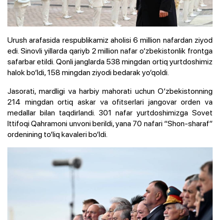
Urush arafasida respublikamiz aholisi 6 million nafardan ziyod
edi. Sinovli yillarda qariyb 2 million nafar o‘zbekistonlik frontga
safarbar etildi. Qonli janglarda 538 mingdan ortiq yurtdoshimiz
halok bo‘ldi, 158 mingdan ziyodi bedarak yo‘qoldi.
Jasorati, mardligi va harbiy mahorati uchun O‘zbekistonning
214 mingdan ortiq askar va ofitserlari jangovar orden va
medallar bilan taqdirlandi. 301 nafar yurtdoshimizga Sovet
Ittifoqi Qahramoni unvoni berildi, yana 70 nafari “Shon-sharaf”
ordenining to‘liq kavaleri bo‘ldi.