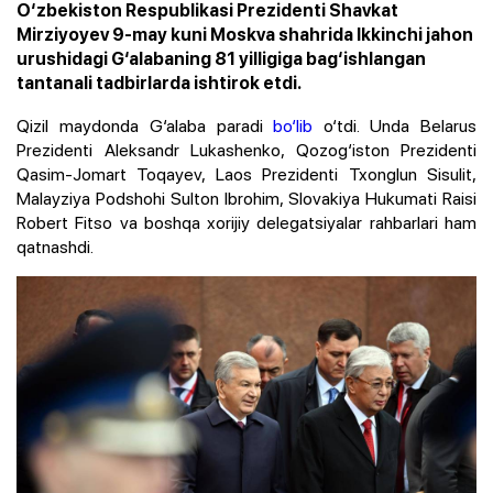
O‘zbekiston Respublikasi Prezidenti Shavkat
Mirziyoyev 9-may kuni Moskva shahrida Ikkinchi jahon
urushidagi G‘alabaning 81 yilligiga bag‘ishlangan
tantanali tadbirlarda ishtirok etdi.
Qizil maydonda G‘alaba paradi
bo‘lib
o‘tdi. Unda Belarus
Prezidenti Aleksandr Lukashenko, Qozog‘iston Prezidenti
Qasim-Jomart Toqayev, Laos Prezidenti Txonglun Sisulit,
Malayziya Podshohi Sulton Ibrohim, Slovakiya Hukumati Raisi
Robert Fitso va boshqa xorijiy delegatsiyalar rahbarlari ham
qatnashdi.