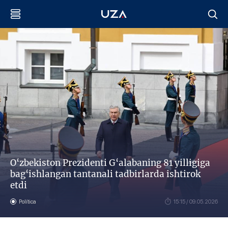
O‘zbekiston Prezidenti G‘alabaning 81 yilligiga
bag‘ishlangan tantanali tadbirlarda ishtirok
etdi
Política
15:15 / 09.05.2026