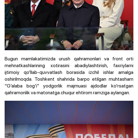
Bugun mamlakatimizda urush qahramonlari va front orti
mehnatkashlarining xotirasini abadiylashtirish, faxriylarni
ijtimoiy qo‘llab-quvvatlash borasida izchil ishlar amalga
oshirilmoqda. Toshkent shahrida barpo etilgan muhtasham
“G‘alaba bog‘i” yodgorlik majmuasi ajdodlar ko‘rsatgan
qahramonlik va matonatga chuqur ehtirom ramziga aylangan.