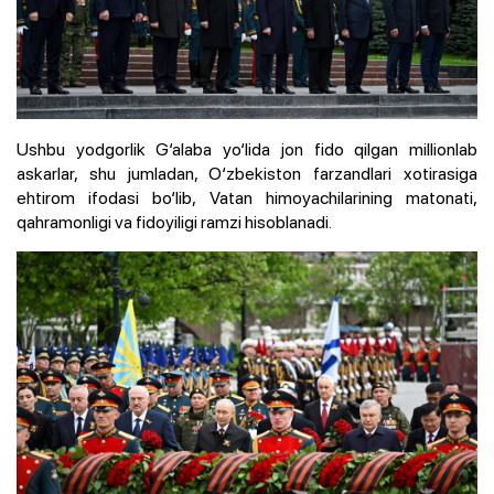
Ushbu yodgorlik G‘alaba yo‘lida jon fido qilgan millionlab
askarlar, shu jumladan, O‘zbekiston farzandlari xotirasiga
ehtirom ifodasi bo‘lib, Vatan himoyachilarining matonati,
qahramonligi va fidoyiligi ramzi hisoblanadi.