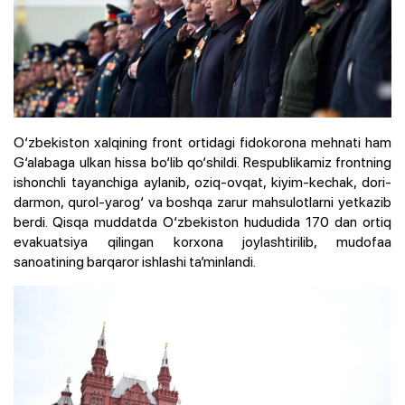
O‘zbekiston xalqining front ortidagi fidokorona mehnati ham
G‘alabaga ulkan hissa bo‘lib qo‘shildi. Respublikamiz frontning
ishonchli tayanchiga aylanib, oziq-ovqat, kiyim-kechak, dori-
darmon, qurol-yarog‘ va boshqa zarur mahsulotlarni yetkazib
berdi. Qisqa muddatda O‘zbekiston hududida 170 dan ortiq
evakuatsiya qilingan korxona joylashtirilib, mudofaa
sanoatining barqaror ishlashi ta’minlandi.