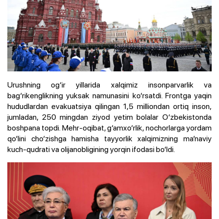
Urushning og‘ir yillarida xalqimiz insonparvarlik va
bag‘rikenglikning yuksak namunasini ko‘rsatdi. Frontga yaqin
hududlardan evakuatsiya qilingan 1,5 milliondan ortiq inson,
jumladan, 250 mingdan ziyod yetim bolalar O‘zbekistonda
boshpana topdi. Mehr-oqibat, g‘amxo‘rlik, nochorlarga yordam
qo‘lini cho‘zishga hamisha tayyorlik xalqimizning ma’naviy
kuch-qudrati va olijanobligining yorqin ifodasi bo‘ldi.