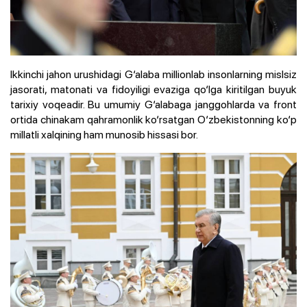
Ikkinchi jahon urushidagi G‘alaba millionlab insonlarning mislsiz
jasorati, matonati va fidoyiligi evaziga qo‘lga kiritilgan buyuk
tarixiy voqeadir. Bu umumiy G‘alabaga janggohlarda va front
ortida chinakam qahramonlik ko‘rsatgan O‘zbekistonning ko‘p
millatli xalqining ham munosib hissasi bor.