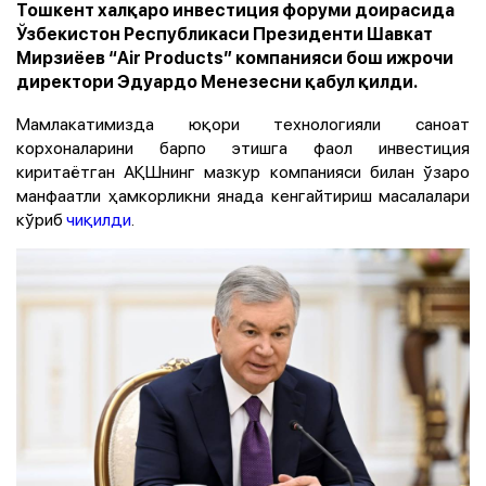
Тошкент халқаро инвестиция форуми доирасида
Ўзбекистон Республикаси Президенти Шавкат
Мирзиёев “Air Products” компанияси бош ижрочи
директори Эдуардо Менезесни қабул қилди.
Мамлакатимизда юқори технологияли саноат
корхоналарини барпо этишга фаол инвестиция
киритаётган АҚШнинг мазкур компанияси билан ўзаро
манфаатли ҳамкорликни янада кенгайтириш масалалари
кўриб
чиқилди
.