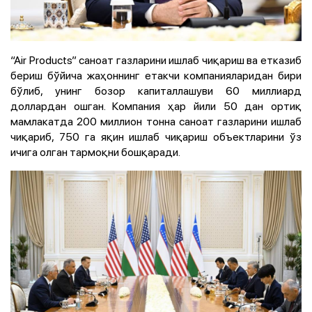
“Air Products” саноат газларини ишлаб чиқариш ва етказиб
бериш бўйича жаҳоннинг етакчи компанияларидан бири
бўлиб, унинг бозор капиталлашуви 60 миллиард
доллардан ошган. Компания ҳар йили 50 дан ортиқ
мамлакатда 200 миллион тонна саноат газларини ишлаб
чиқариб, 750 га яқин ишлаб чиқариш объектларини ўз
ичига олган тармоқни бошқаради.