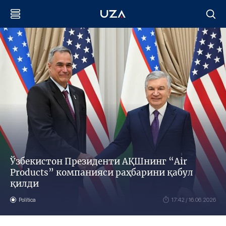
Ўзбекистон Президенти АҚШнинг “Air
Products” компанияси раҳбарини қабул
қилди
Política
17:42 / 16.06.2026