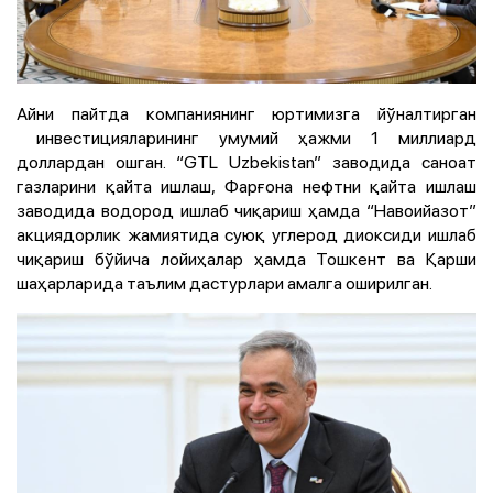
Айни пайтда компаниянинг юртимизга йўналтирган
инвестицияларининг умумий ҳажми 1 миллиард
доллардан ошган. “GTL Uzbekistan” заводида саноат
газларини қайта ишлаш, Фарғона нефтни қайта ишлаш
заводида водород ишлаб чиқариш ҳамда “Навоийазот”
акциядорлик жамиятида суюқ углерод диоксиди ишлаб
чиқариш бўйича лойиҳалар ҳамда Тошкент ва Қарши
шаҳарларида таълим дастурлари амалга оширилган.