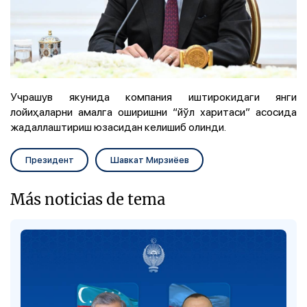
Учрашув якунида компания иштирокидаги янги
лойиҳаларни амалга оширишни “йўл харитаси” асосида
жадаллаштириш юзасидан келишиб олинди.
Президент
Шавкат Мирзиёев
Más noticias de tema