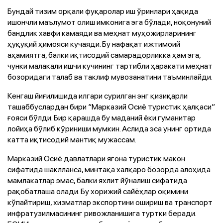
Бундай тизим орқали фуқаролар иш ўринлари ҳақида
ишончли маълумот олиш имконига эга бўлади, ноқонуний
бандлик хавфи камаяди ва меҳнат муҳожирларининг
ҳуқуқий ҳимояси кучаяди. Бу нафақат ижтимоий
аҳамиятга, балки иқтисодий самарадорликка ҳам эга,
чунки малакали ишчи кучининг тартибли ҳаракати меҳнат
бозоридаги талаб ва таклиф мувозанатини таъминлайди.
Кенгаш йиғилишида илгари сурилган энг қизиқарли
ташаббуслардан бири “Марказий Осиё туристик ҳалқаси”
ғояси бўлди. Бир қарашда бу маданий ёки гуманитар
лойиҳа бўлиб кўриниши мумкин. Аслида эса унинг ортида
катта иқтисодий мантиқ мужассам.
Марказий Осиё давлатлари ягона туристик макон
сифатида шаклланса, минтақа халқаро бозорда алоҳида
мамлакатлар эмас, балки яхлит йўналиш сифатида
рақобатлаша олади. Бу хорижий сайёҳлар оқимини
кўпайтириш, хизматлар экспортини ошириш ва транспорт
инфратузилмасининг ривожланишига туртки беради.