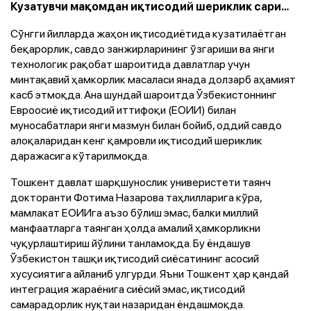
Кузатувчи мақомдан иқтисодий шериклик сари…
Сўнгги йилларда жаҳон иқтисодиётида кузатилаётган
беқарорлик, савдо занжирларининг ўзгариши ва янги
технологик рақобат шароитида давлатлар учун
минтақавий ҳамкорлик масаласи янада долзарб аҳамият
касб этмоқда. Ана шундай шароитда Ўзбекистоннинг
Евроосиё иқтисодий иттифоқи (ЕОИИ) билан
муносабатлари янги мазмун билан бойиб, оддий савдо
алоқаларидан кенг қамровли иқтисодий шериклик
даражасига кўтарилмоқда.
Тошкент давлат шарқшунослик универистети таянч
докторанти Фотима Назарова таҳлилларига кўра,
мамлакат ЕОИИга аъзо бўлиш эмас, балки миллий
манфаатларга таянган ҳолда амалий ҳамкорликни
чуқурлаштириш йўлини танламоқда. Бу ёндашув
Ўзбекистон ташқи иқтисодий сиёсатининг асосий
хусусиятига айланиб улгурди. Яъни Тошкент ҳар қандай
интеграция жараёнига сиёсий эмас, иқтисодий
самарадорлик нуқтаи назаридан ёндашмоқда.