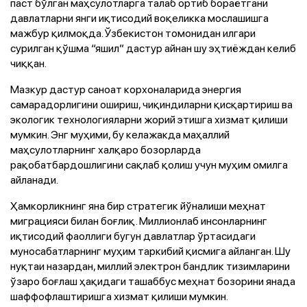
паст бўлган маҳсулотларга талаб ортиб бораётгани
давлатларни янги иқтисодий воқеликка мослашишга
мажбур қилмоқда. Ўзбекистон томонидан илгари
сурилган қўшма “яшил” дастур айнан шу эҳтиёждан келиб
чиққан.
Мазкур дастур саноат корхоналарида энергия
самарадорлигини ошириш, чиқиндиларни қисқартириш ва
экологик технологияларни жорий этишга хизмат қилиши
мумкин. Энг муҳими, бу келажакда маҳаллий
маҳсулотларнинг халқаро бозорларда
рақобатбардошлигини сақлаб қолиш учун муҳим омилга
айланади.
Ҳамкорликнинг яна бир стратегик йўналиши меҳнат
миграцияси билан боғлиқ. Миллионлаб инсонларнинг
иқтисодий фаоллиги бугун давлатлар ўртасидаги
муносабатларнинг муҳим таркибий қисмига айланган. Шу
нуқтаи назардан, миллий электрон бандлик тизимларини
ўзаро боғлаш ҳақидаги ташаббус меҳнат бозорини янада
шаффофлаштиришга хизмат қилиши мумкин.