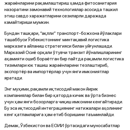
жараёнларини рақамлаштириш ҳамда фитосанитария
назоратини замонавий технологиялар асосида ташкил
этиш савдо харажатларини сезиларли даражада
камайтириши мумкин.
Бундан ташқари, “ақлли” транспорт-божхона йўлаклари
ташаббуси Ўзбекистоннинг минтақавий логистика
марказига айланиш стратегияси билан уйғунлашади.
Марказий Осиё орқали ўтувчи транзит йўналишларининг
аҳамияти ошиб бораётган бир пайтда рақамли логистика
тизимлари юк ташиш жараёнларини тезлаштириб,
экспортёр ва импортёрлар учун янги имкониятлар
яратади.
Энг муҳими, рақамли иқтисодий макон йирик
компаниялар билан бир қаторда кичик ва ўрта бизнес
учун ҳам янги бозорларга чиқиш имконини кенгайтиради.
Бу эса иқтисодий интеграциянинг натижалари аҳолининг
кенг қатламларига ҳам етиб боришини таъминлайди.
Демак, Ўзбекистон ва ЕОИИ ўртасидаги муносабатлар