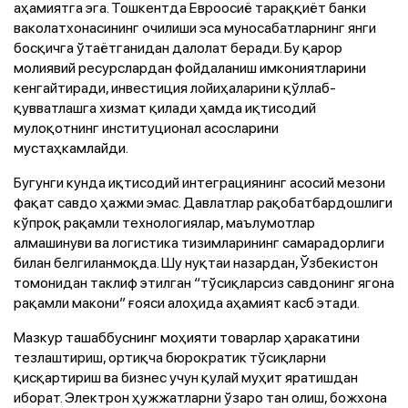
аҳамиятга эга. Тошкентда Евроосиё тараққиёт банки
ваколатхонасининг очилиши эса муносабатларнинг янги
босқичга ўтаётганидан далолат беради. Бу қарор
молиявий ресурслардан фойдаланиш имкониятларини
кенгайтиради, инвестиция лойиҳаларини қўллаб-
қувватлашга хизмат қилади ҳамда иқтисодий
мулоқотнинг институционал асосларини
мустаҳкамлайди.
Бугунги кунда иқтисодий интеграциянинг асосий мезони
фақат савдо ҳажми эмас. Давлатлар рақобатбардошлиги
кўпроқ рақамли технологиялар, маълумотлар
алмашинуви ва логистика тизимларининг самарадорлиги
билан белгиланмоқда. Шу нуқтаи назардан, Ўзбекистон
томонидан таклиф этилган “тўсиқларсиз савдонинг ягона
рақамли макони” ғояси алоҳида аҳамият касб этади.
Мазкур ташаббуснинг моҳияти товарлар ҳаракатини
тезлаштириш, ортиқча бюрократик тўсиқларни
қисқартириш ва бизнес учун қулай муҳит яратишдан
иборат. Электрон ҳужжатларни ўзаро тан олиш, божхона