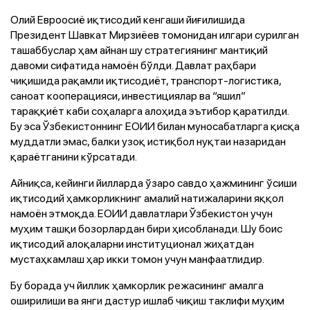
Олий Евроосиё иқтисодий кенгаши йиғилишида
Президент Шавкат Мирзиёев томонидан илгари сурилган
ташаббуслар ҳам айнан шу стратегиянинг мантиқий
давоми сифатида намоён бўлди. Давлат раҳбари
чиқишида рақамли иқтисодиёт, транспорт-логистика,
саноат кооперацияси, инвестициялар ва “яшил”
тараққиёт каби соҳаларга алоҳида эътибор қаратилди.
Бу эса Ўзбекистоннинг ЕОИИ билан муносабатларга қисқа
муддатли эмас, балки узоқ истиқбол нуқтаи назаридан
қараётганини кўрсатади.
Айниқса, кейинги йилларда ўзаро савдо ҳажмининг ўсиши
иқтисодий ҳамкорликнинг амалий натижаларини яққол
намоён этмоқда. ЕОИИ давлатлари Ўзбекистон учун
муҳим ташқи бозорлардан бири ҳисобланади. Шу боис
иқтисодий алоқаларни институционал жиҳатдан
мустаҳкамлаш ҳар икки томон учун манфаатлидир.
Бу борада уч йиллик ҳамкорлик режасининг амалга
оширилиши ва янги дастур ишлаб чиқиш таклифи муҳим