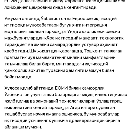
ЕОИИ давлатларининг ушбу жараёнга жалб қилиниши эса
лойиҳанинг қамровини янада кенгайтиради.
Умуман олганда, Ўзбекистон ва Евроосиё иқтисодий
иттифоқи муносабатлари бугун янги интеграция
моделини шакллантирмоқда. Унда аъзолик ёки сиёсий
мажбуриятлардан кўра иқтисодий манфаат, технологик
тараққиёт ва амалий самарадорлик устувор аҳамият
касб этади. Шу жиҳатдан қараганда, Тошкент танлаган
прагматик йўл мамлакатнинг миллий манфаатларини
таъминлаш билан бирга, минтақадаги иқтисодий
ҳамкорлик архитектурасини ҳам янги мазмун билан
бойитмоқда.
Хулоса қилиб айтганда, ЕОИИ билан ҳамкорлик
Ўзбекистон учун ташқи бозорларга чиқиш, инвестициялар
жалб қилиш ва замонавий технологияларни ўзлаштириш
имкониятини кенгайтирмоқда. Агар илгари сурилган
ташаббуслар изчил амалга оширилса, бу муносабатлар
иқтисодий ўсишнинг қўшимча драйверларидан бирига
айланиши мумкин.