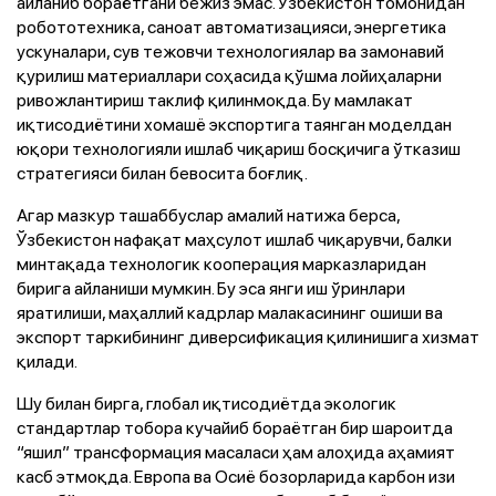
айланиб бораётгани бежиз эмас. Ўзбекистон томонидан
робототехника, саноат автоматизацияси, энергетика
ускуналари, сув тежовчи технологиялар ва замонавий
қурилиш материаллари соҳасида қўшма лойиҳаларни
ривожлантириш таклиф қилинмоқда. Бу мамлакат
иқтисодиётини хомашё экспортига таянган моделдан
юқори технологияли ишлаб чиқариш босқичига ўтказиш
стратегияси билан бевосита боғлиқ.
Агар мазкур ташаббуслар амалий натижа берса,
Ўзбекистон нафақат маҳсулот ишлаб чиқарувчи, балки
минтақада технологик кооперация марказларидан
бирига айланиши мумкин. Бу эса янги иш ўринлари
яратилиши, маҳаллий кадрлар малакасининг ошиши ва
экспорт таркибининг диверсификация қилинишига хизмат
қилади.
Шу билан бирга, глобал иқтисодиётда экологик
стандартлар тобора кучайиб бораётган бир шароитда
“яшил” трансформация масаласи ҳам алоҳида аҳамият
касб этмоқда. Европа ва Осиё бозорларида карбон изи