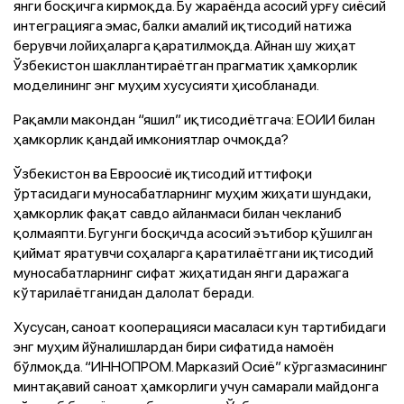
янги босқичга кирмоқда. Бу жараёнда асосий урғу сиёсий
интеграцияга эмас, балки амалий иқтисодий натижа
берувчи лойиҳаларга қаратилмоқда. Айнан шу жиҳат
Ўзбекистон шакллантираётган прагматик ҳамкорлик
моделининг энг муҳим хусусияти ҳисобланади.
Рақамли макондан “яшил” иқтисодиётгача: ЕОИИ билан
ҳамкорлик қандай имкониятлар очмоқда?
Ўзбекистон ва Евроосиё иқтисодий иттифоқи
ўртасидаги муносабатларнинг муҳим жиҳати шундаки,
ҳамкорлик фақат савдо айланмаси билан чекланиб
қолмаяпти. Бугунги босқичда асосий эътибор қўшилган
қиймат яратувчи соҳаларга қаратилаётгани иқтисодий
муносабатларнинг сифат жиҳатидан янги даражага
кўтарилаётганидан далолат беради.
Хусусан, саноат кооперацияси масаласи кун тартибидаги
энг муҳим йўналишлардан бири сифатида намоён
бўлмоқда. “ИННОПРОМ. Марказий Осиё” кўргазмасининг
минтақавий саноат ҳамкорлиги учун самарали майдонга