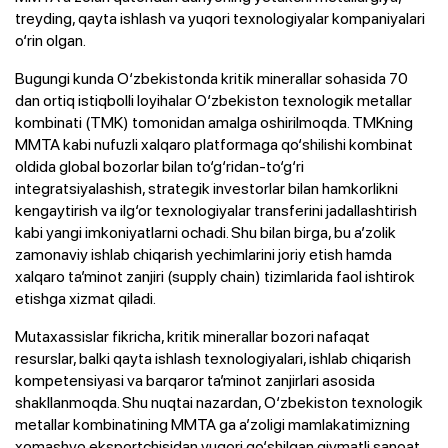
treyding, qayta ishlash va yuqori texnologiyalar kompaniyalari
o‘rin olgan.
Bugungi kunda O‘zbekistonda kritik minerallar sohasida 70
dan ortiq istiqbolli loyihalar O‘zbekiston texnologik metallar
kombinati (TMK) tomonidan amalga oshirilmoqda. TMKning
MMTA kabi nufuzli xalqaro platformaga qo‘shilishi kombinat
oldida global bozorlar bilan to‘g‘ridan-to‘g‘ri
integratsiyalashish, strategik investorlar bilan hamkorlikni
kengaytirish va ilg‘or texnologiyalar transferini jadallashtirish
kabi yangi imkoniyatlarni ochadi. Shu bilan birga, bu a’zolik
zamonaviy ishlab chiqarish yechimlarini joriy etish hamda
xalqaro ta’minot zanjiri (supply chain) tizimlarida faol ishtirok
etishga xizmat qiladi.
Mutaxassislar fikricha, kritik minerallar bozori nafaqat
resurslar, balki qayta ishlash texnologiyalari, ishlab chiqarish
kompetensiyasi va barqaror ta’minot zanjirlari asosida
shakllanmoqda. Shu nuqtai nazardan, O‘zbekiston texnologik
metallar kombinatining MMTA ga a’zoligi mamlakatimizning
xomashyo eksportchisidan yuqori qo‘shilgan qiymatli sanoat