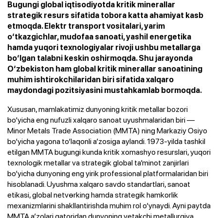
Bugungi global iqtisodiyotda kritik minerallar
strategik resurs sifatida tobora katta ahamiyat kasb
etmoqda. Elektr transport vositalari, yarim
o‘tkazgichlar, mudofaa sanoati, yashil energetika
hamda yuqori texnologiyalar rivoji ushbu metallarga
bo‘lgan talabni keskin oshirmoqda. Shu jarayonda
O‘zbekiston ham global kritik minerallar sanoatining
muhim ishtirokchilaridan biri sifatida xalqaro
maydondagi pozitsiyasini mustahkamlab bormoqda.
Xususan, mamlakatimiz dunyoning kritik metallar bozori
bo‘yicha eng nufuzli xalqaro sanoat uyushmalaridan biri —
Minor Metals Trade Association (MMTA) ning Markaziy Osiyo
bo‘yicha yagona to‘laqonli a’zosiga aylandi. 1973-yilda tashkil
etilgan MMTA bugungi kunda kritik xomashyo resurslari, yuqori
texnologik metallar va strategik global ta’minot zanjirlari
bo‘yicha dunyoning eng yirik professional platformalaridan biri
hisoblanadi. Uyushma xalqaro savdo standartlari, sanoat
etikasi, global netvөrking hamda strategik hamkorlik
mexanizmlarini shakllantirishda muhim rol o‘ynaydi. Ayni paytda
MMTA a’zolari qatoridan dunyoning yetakchi metallurgiya,