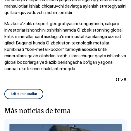
mahsulotlari ishlab chiqaruvchi davlatga aylanish strategiyasini
qo‘llab-quvvatlovchi muhim omildir.
Mazkur a’zolik eksport geografiyasini kengaytirish, xalqaro
investorlar ishonchini oshirish hamda O‘zbekistonning global
kritik minerallar xaritasidagi o‘rnini mustahkamlashga xizmat
qiladi. Bugungi kunda O‘zbekiston texnologik metallar
kombinati “kon-metall-bozor” tamoyili asosida kritik
minerallarni qazib olishdan tortib, ularni chuqur qayta ishlash va
global bozorlarga yetkazib berishgacha bo‘lgan yagona
sanoat ekotizimini shakllantirmoqda.
O‘zA
kritik minerallar
Más noticias de tema