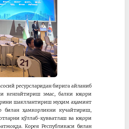
асосий ресурсларидан бирига айланиб
ни кенгайтириш эмас, балки юқори
ирини шакллантириш муҳим аҳамият
ар билан ҳамкорликни кучайтириш,
отларни қўллаб-қувватлаш ва юқори
атмоқда. Корея Республикаси билан