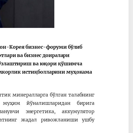
тон-Корея бизнес-форуми бўлиб
отлари ва бизнес доиралари
и ўзлаштириш ва юқори қўшимча
мкорлик истиқболларини муҳокама
итик минералларга бўлган талабнинг
 муҳим йўналишларидан бирига
анувчи энергетика, аккумулятор
ноатнинг жадал ривожланиши ушбу