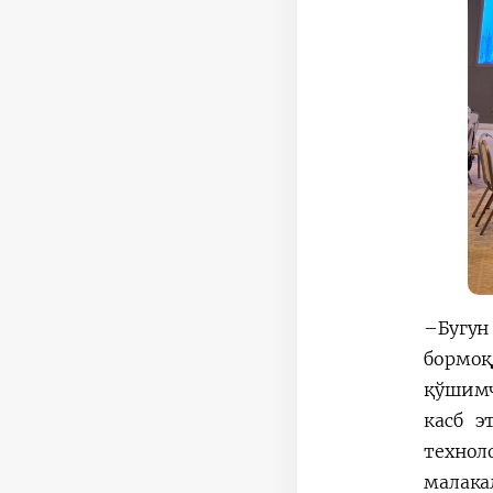
–Бугун
бормоқ
қўшимч
касб э
технол
малака