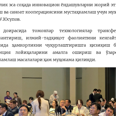
лик эса соҳада инновацион ёндашувларни жорий эт
 ва саноат кооперациясини мустаҳкамлаш учун муҳ
У.Юсупов.
 доирасида томонлар технологиялар трансфе
лантириш, илмий-тадқиқот фаолиятини кенгайт
арида ҳамкорликни чуқурлаштиришга қизиқиш б
тиция лойиҳаларини амалга ошириш ва ўза
камлаш масалалари ҳам муҳокама қилинди.