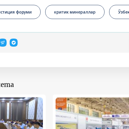
естиция форуми
критик минераллар
Ўзбе
 tema