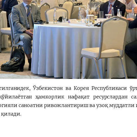
тилганидек, Ўзбекистон ва Корея Республикаси ўр
қўйилаётган ҳамкорлик нафақат ресурслардан 
огияли саноатни ривожлантириш ва узоқ муддатли
 қилади.