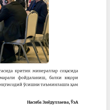
тасида критик минераллар соҳасида
самарали фойдаланиш, балки юқори
 иқтисодий ўсишни таъминлашга ҳам
Насиба Зиёдуллаева, ЎзА