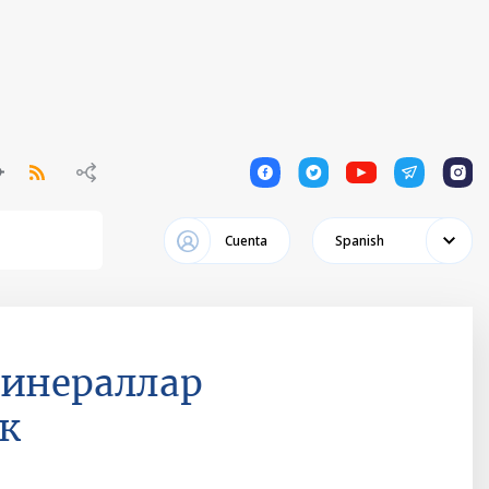
1
1
1
1
1
Cuenta
Spanish
минераллар
к