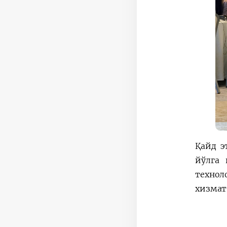
Қайд э
йўлга 
технол
хизмат