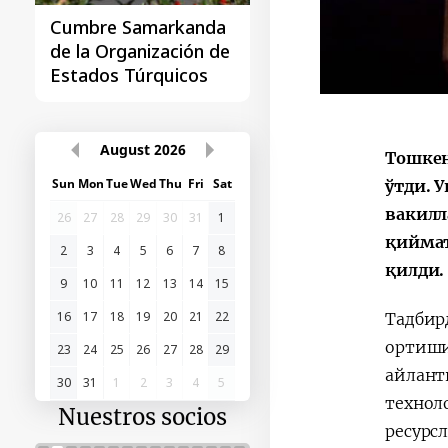
La primera Cumbre
"Asia Central - China"
August
2026
Тошкен
Sun
Mon
Tue
Wed
Thu
Fri
Sat
ўтди. 
26
27
28
29
30
31
1
вакилл
2
3
4
5
6
7
8
қиймат
9
10
11
12
13
14
15
қилди.
16
17
18
19
20
21
22
Тадбир
23
24
25
26
27
28
29
ортиш
30
31
1
2
3
4
5
айлан
Nuestros socios
технол
ресурс