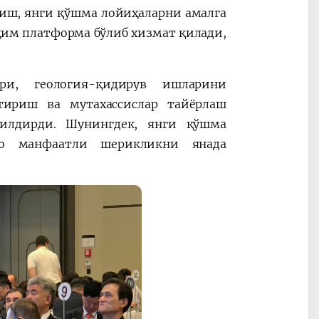
иш, янги қўшма лойиҳаларни амалга
им платформа бўлиб хизмат қилади,
ри, геология-қидирув ишларини
ириш ва мутахассислар тайёрлаш
илдирди. Шунингдек, янги қўшма
ро манфаатли шерикликни янада