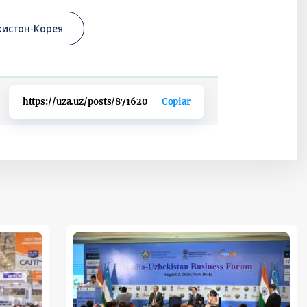
кистон-Корея
https://uza.uz/posts/871620
Copiar