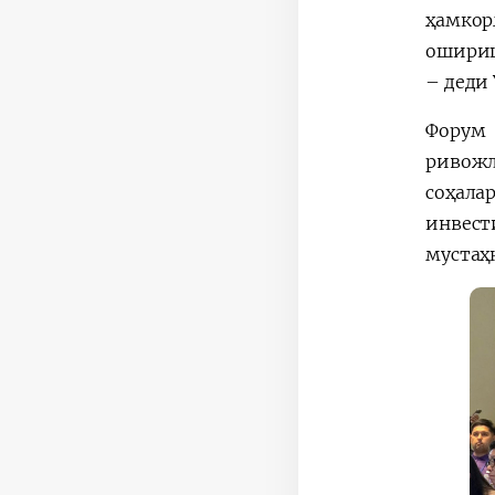
ҳамкор
ошириш
– деди 
Форум
ривож
соҳал
инвес
мустаҳ