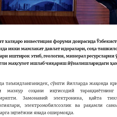
т халқаро инвестиция форуми доирасида Ўзбекис
Унда икки мамлакат давлат идоралари, соҳа ташкил
ари иштирок этиб, геология, минерал ресурсларн
ли маҳсулот ишлаб чиқариш йўналишларидаги ҳа
да таъкидланганидек, сўнгги йилларда жаҳонда кр
и мазкур соҳани иқтисодий тараққиётнинг
тиряпти. Замонавий электроника, қайта тикл
огиялари, электромобилсозлик ва рақамли са
ларга эҳтиёжни янада оширмоқда.