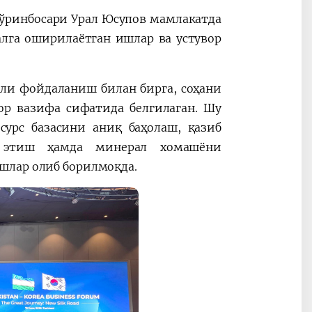
и ўринбосари Урал Юсупов мамлакатда
лга оширилаётган ишлар ва устувор
ли фойдаланиш билан бирга, соҳани
р вазифа сифатида белгилаган. Шу
сурс базасини аниқ баҳолаш, қазиб
й этиш ҳамда минерал хомашёни
шлар олиб борилмоқда.