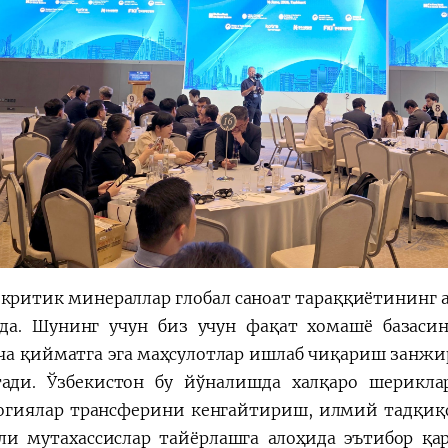
 критик минераллар глобал саноат тараққиётининг 
да. Шунинг учун биз учун фақат хомашё базаси
а қийматга эга маҳсулотлар ишлаб чиқариш занж
тади. Ўзбекистон бу йўналишда халқаро шерикл
огиялар трансферини кенгайтириш, илмий тадқиқ
ли мутахассислар тайёрлашга алоҳида эътибор қар