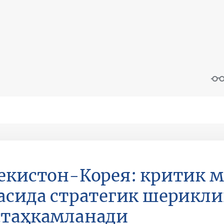
екистон-Корея: критик 
асида стратегик шерикли
стаҳкамланади