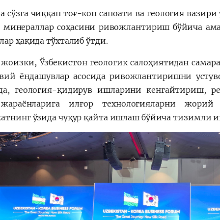
а сўзга чиққан тоғ-кон саноати ва геология вазир
 минераллар соҳасини ривожлантириш бўйича ама
лар ҳақида тўхталиб ўтди.
жоизки, Ўзбекистон геологик салоҳиятидан самара
вий ёндашувлар асосида ривожлантиришни устуво
да, геология-қидирув ишларини кенгайтириш, ре
жараёнларига илғор технологияларни жори
атнинг ўзида чуқур қайта ишлаш бўйича тизимли и