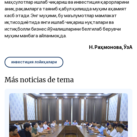
маҳсулотлар ишлаб чиқариш ва инвестиция қарорларини
аниқ рақамларга таяниб қабул қилишда муҳим аҳамият
касб этади. Энг муҳими, бу маълумотлар мамлакат
иқтисодиётида янги ишлаб чиқариш нуқталари ва
истиқболли бизнес йўналишларини белгилаб берувчи
муҳим манбага айланмоқда.
Н. Раҳмонова, ЎзА
инвестиция лойиҳалари
Más noticias de tema