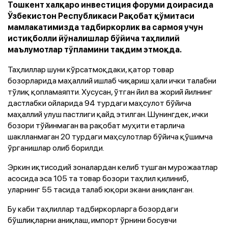
Тошкент халқаро инвестиция форуми доирасида
Ўзбекистон Республикаси Рақобат қўмитаси
мамлакатимизда тадбиркорлик ва сармоя учун
истиқболли йўналишлар бўйича таҳлилий
маълумотлар тўпламини тақдим этмоқда.
Таҳлиллар шуни кўрсатмоқдаки, қатор товар
бозорларида маҳаллий ишлаб чиқариш ҳали ички талабни
тўлиқ қопламаяпти. Хусусан, ўтган йил ва жорий йилнинг
дастлабки ойларида 94 турдаги маҳсулот бўйича
маҳаллий улуш пастлиги қайд этилган. Шунингдек, ички
бозори тўйинмаган ва рақобат муҳити етарлича
шаклланмаган 20 турдаги маҳсулотлар бўйича қўшимча
ўрганишлар олиб борилди.
Эркин иқтисодий зоналардан келиб тушган мурожаатлар
асосида эса 105 та товар бозори таҳлил қилиниб,
уларнинг 55 тасида талаб юқори экани аниқланган.
Бу каби таҳлиллар тадбиркорларга бозордаги
бўшлиқларни аниқлаш, импорт ўрнини босувчи