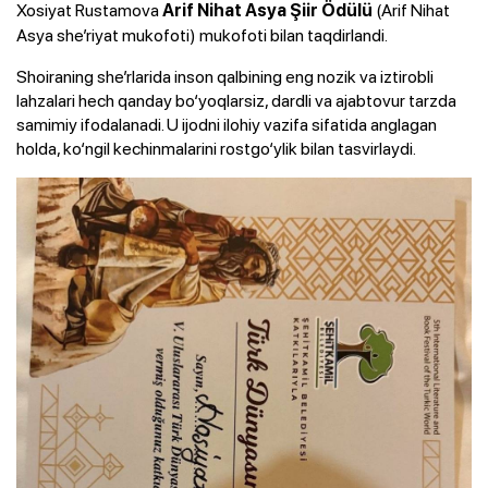
Xosiyat Rustamova
(Arif Nihat
Arif Nihat Asya Şiir Ödülü
Asya she’riyat mukofoti) mukofoti bilan taqdirlandi.
Shoiraning she’rlarida inson qalbining eng nozik va iztirobli
lahzalari hech qanday bo‘yoqlarsiz, dardli va ajabtovur tarzda
samimiy ifodalanadi. U ijodni ilohiy vazifa sifatida anglagan
holda, ko‘ngil kechinmalarini rostgo‘ylik bilan tasvirlaydi.