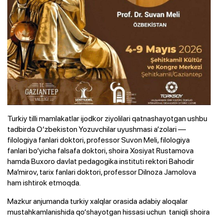
Turkiy tilli mamlakatlar ijodkor ziyolilari qatnashayotgan ushbu
tadbirda O‘zbekiston Yozuvchilar uyushmasi a’zolari —
filologiya fanlari doktori, professor Suvon Meli, filologiya
fanlari bo‘yicha falsafa doktori, shoira Xosiyat Rustamova
hamda Buxoro davlat pedagogika instituti rektori Bahodir
Ma’mirov, tarix fanlari doktori, professor Dilnoza Jamolova
ham ishtirok etmoqda.
Mazkur anjumanda turkiy xalqlar orasida adabiy aloqalar
mustahkamlanishida qo‘shayotgan hissasi uchun taniqli shoira