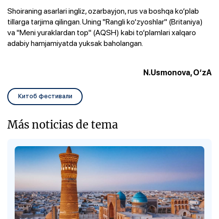
Shoiraning asarlari ingliz, ozarbayjon, rus va boshqa ko‘plab
tillarga tarjima qilingan. Uning "Rangli ko‘zyoshlar" (Britaniya)
va "Meni yuraklardan top" (AQSH) kabi to‘plamlari xalqaro
adabiy hamjamiyatda yuksak baholangan.
N.Usmonova, O‘zA
Китоб фестивали
Más noticias de tema